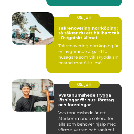
Sup...
05. jun
Takrenovering norrköping:
så säkrar du ett hållbart tak
i Östgötskt klimat
Takrenovering norrköping är
en avgörande åtgärd för
husägare som vill skydda sin
bostad mot fukt, mö...
05. jun
Vvs tanumshede trygga
lösningar för hus, företag
och föreningar
Vvs tanumshede är ett
återkommande sökord för
alla som behöver hjälp med
värme, vatten och sanitet i...