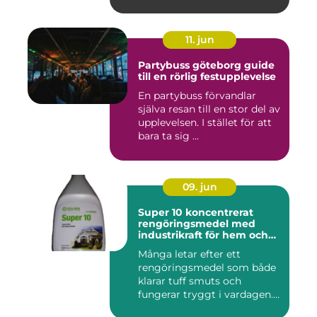
11. jun
Partybuss göteborg guide
till en rörlig festupplevelse
En partybuss förvandlar
själva resan till en stor del av
upplevelsen. I stället för att
bara ta sig ...
09. jun
Super 10 koncentrerat
rengöringsmedel med
industrikraft för hem och
företag
Många letar efter ett
rengöringsmedel som både
klarar tuff smuts och
fungerar tryggt i vardagen.
Sup...