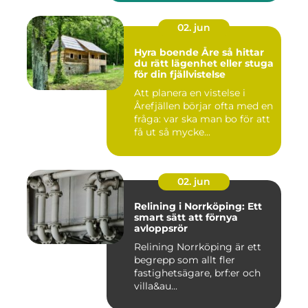
02. jun
Hyra boende Åre så hittar
du rätt lägenhet eller stuga
för din fjällvistelse
Att planera en vistelse i
Årefjällen börjar ofta med en
fråga: var ska man bo för att
få ut så mycke...
02. jun
Relining i Norrköping: Ett
smart sätt att förnya
avloppsrör
Relining Norrköping är ett
begrepp som allt fler
fastighetsägare, brf:er och
villa&au...