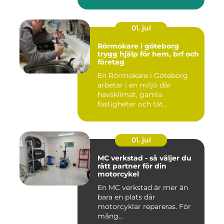
01. jul
Rörmokare i göteborg
trygg hjälp för hem, brf och
företag
En Rörmokare i Göteborg
arbetar i en miljö där
havsklimat, gamla
fastigheter och tät
stadsmiljö stäl...
01. jul
MC verkstad - så väljer du
rätt partner för din
motorcykel
En MC verkstad är mer än
bara en plats där
motorcyklar repareras. För
mång...