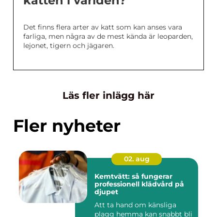
katten i världen?
Det finns flera arter av katt som kan anses vara
farliga, men några av de mest kända är leoparden,
lejonet, tigern och jägaren.
Läs fler inlägg här
Fler nyheter
02. aug
Kemtvätt: så fungerar
professionell klädvård på
djupet
Att ta hand om känsliga
plagg hemma kan snabbt bli