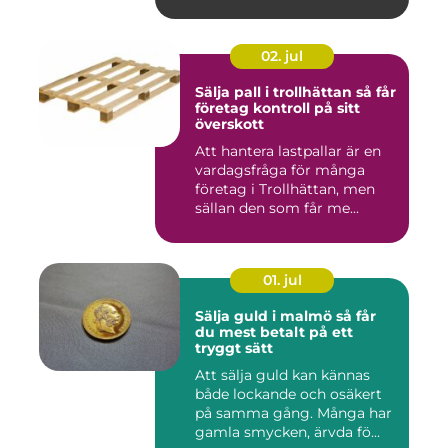
02. jul
Sälja pall i trollhättan så får
företag kontroll på sitt
överskott
Att hantera lastpallar är en
vardagsfråga för många
företag i Trollhättan, men
sällan den som får me...
01. jul
Sälja guld i malmö så får
du mest betalt på ett
tryggt sätt
Att sälja guld kan kännas
både lockande och osäkert
på samma gång. Många har
gamla smycken, ärvda fö...