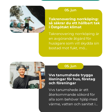
05. jun
Takrenovering norrköping:
så säkrar du ett hållbart tak
i Östgötskt klimat
Takrenovering norrköping är
en avgörande åtgärd för
husägare som vill skydda sin
bostad mot fukt, mö...
05. jun
Vvs tanumshede trygga
lösningar för hus, företag
och föreningar
Vvs tanumshede är ett
återkommande sökord för
alla som behöver hjälp med
värme, vatten och sanitet i...