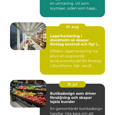
en utmaning. Ull som
krymper, siden som tapp...
01. aug
Lagerhantering i
stockholm så skapar
företag kontroll och flyt i
logistiken
Effektiv lagerhantering har
blivit en avgörande
konkurrensfördel för företag
i Stockholm. När varufl...
31. jul
Butiksdesign som driver
försäljning och skapar
lojala kunder
En genomtänkt butiksdesign
handlar inte bara om att