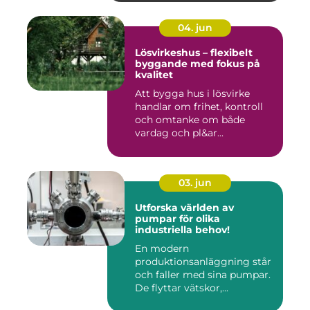
04. jun
Lösvirkeshus – flexibelt
byggande med fokus på
kvalitet
Att bygga hus i lösvirke
handlar om frihet, kontroll
och omtanke om både
vardag och pl&ar...
03. jun
Utforska världen av
pumpar för olika
industriella behov!
En modern
produktionsanläggning står
och faller med sina pumpar.
De flyttar vätskor,...