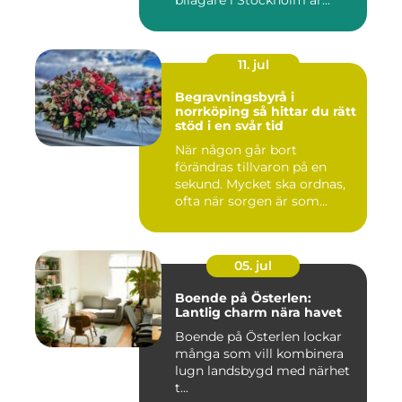
bilägare i Stockholm är...
11. jul
Begravningsbyrå i
norrköping så hittar du rätt
stöd i en svår tid
När någon går bort
förändras tillvaron på en
sekund. Mycket ska ordnas,
ofta när sorgen är som
stark...
05. jul
Boende på Österlen:
Lantlig charm nära havet
Boende på Österlen lockar
många som vill kombinera
lugn landsbygd med närhet
t...