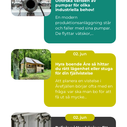
Utforska världen av
pumpar för olika
industriella behov!
En modern
produktionsanläggning står
och faller med sina pumpar.
De flyttar vätskor,...
02. jun
Hyra boende Åre så hittar
du rätt lägenhet eller stuga
för din fjällvistelse
Att planera en vistelse i
Årefjällen börjar ofta med en
fråga: var ska man bo för att
få ut så mycke...
02. jun