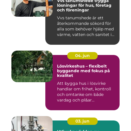
Vvs tanumshede trygga
lösningar för hus, företag
och föreningar
Vvs tanumshede är ett
återkommande sökord för
alla som behöver hjälp med
värme, vatten och sanitet i...
04. jun
Lösvirkeshus – flexibelt
byggande med fokus på
kvalitet
Att bygga hus i lösvirke
handlar om frihet, kontroll
och omtanke om både
vardag och pl&ar...
03. jun