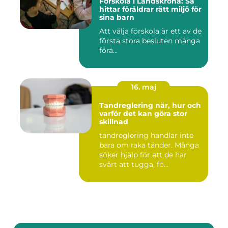
Förskola i Landskrona: Så
hittar föräldrar rätt miljö för
sina barn
Att välja förskola är ett av de
första stora besluten många
förä...
16. maj
Tandreglering när, hur och
varför det kan göra stor
skillnad
tandreglering handlar inte
bara om raka tänder. Många
söker hjälp för att de har
svårt att tugga, fö...