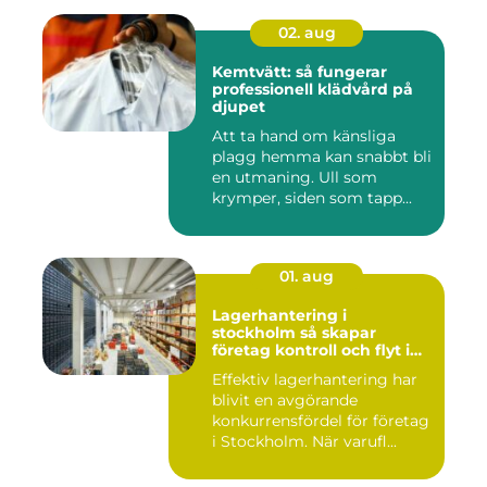
02. aug
Kemtvätt: så fungerar
professionell klädvård på
djupet
Att ta hand om känsliga
plagg hemma kan snabbt bli
en utmaning. Ull som
krymper, siden som tapp...
01. aug
Lagerhantering i
stockholm så skapar
företag kontroll och flyt i
logistiken
Effektiv lagerhantering har
blivit en avgörande
konkurrensfördel för företag
i Stockholm. När varufl...