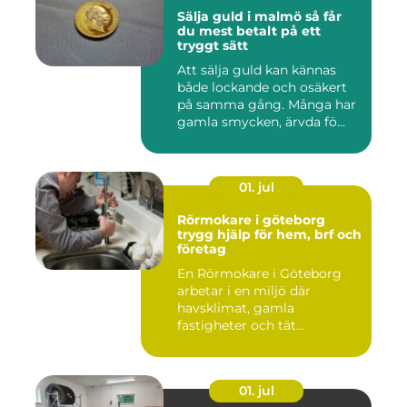
Sälja guld i malmö så får
du mest betalt på ett
tryggt sätt
Att sälja guld kan kännas
både lockande och osäkert
på samma gång. Många har
gamla smycken, ärvda fö...
01. jul
Rörmokare i göteborg
trygg hjälp för hem, brf och
företag
En Rörmokare i Göteborg
arbetar i en miljö där
havsklimat, gamla
fastigheter och tät
stadsmiljö stäl...
01. jul