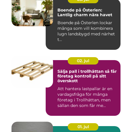
Boende på Österlen:
Lantlig charm nära havet
Boende på Österlen lockar
många som vill kombinera
lugn landsbygd med närhet
t...
02. jul
Sälja pall i trollhättan så får
företag kontroll på sitt
överskott
Att hantera lastpallar är en
vardagsfråga för många
företag i Trollhättan, men
sällan den som får me...
01. jul