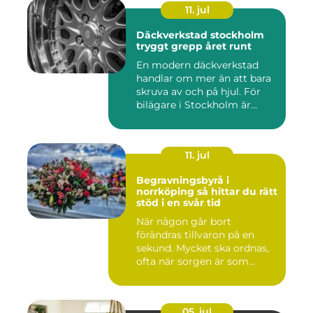
11. jul
Däckverkstad stockholm
tryggt grepp året runt
En modern däckverkstad
handlar om mer än att bara
skruva av och på hjul. För
bilägare i Stockholm är...
11. jul
Begravningsbyrå i
norrköping så hittar du rätt
stöd i en svår tid
När någon går bort
förändras tillvaron på en
sekund. Mycket ska ordnas,
ofta när sorgen är som
stark...
05. jul