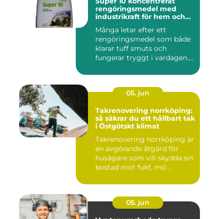
Super 10 koncentrerat
rengöringsmedel med
industrikraft för hem och
företag
Många letar efter ett
rengöringsmedel som både
klarar tuff smuts och
fungerar tryggt i vardagen.
Sup...
05. jun
Takrenovering norrköping:
så säkrar du ett hållbart tak
i Östgötskt klimat
Takrenovering norrköping är
en avgörande åtgärd för
husägare som vill skydda sin
bostad mot fukt, mö...
05. jun