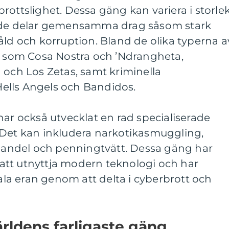
rottslighet. Dessa gäng kan variera i storlek
n de delar gemensamma drag såsom stark
åld och korruption. Bland de olika typerna a
or som Cosa Nostra och ’Ndrangheta,
 och Los Zetas, samt kriminella
ells Angels och Bandidos.
har också utvecklat en rad specialiserade
 Det kan inkludera narkotikasmuggling,
ndel och penningtvätt. Dessa gäng har
å att utnyttja modern teknologi och har
tala eran genom att delta i cyberbrott och
ärldens farligaste gäng