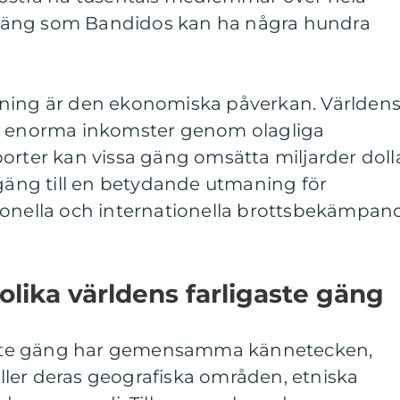
gäng som Bandidos kan ha några hundra
tning är den ekonomiska påverkan. Världen
ar enorma inkomster genom olagliga
orter kan vissa gäng omsätta miljarder doll
 gäng till en betydande utmaning för
ionella och internationella brottsbekämpan
olika världens farligaste gäng
igaste gäng har gemensamma kännetecken,
gäller deras geografiska områden, etniska