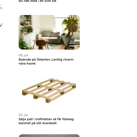
du rätt stöd i en svår tid
,
v
05. jul
Boende på Österlen: Lantlig charm
nära havet
02. jul
Sälja pall i trollhättan så får företag
kontroll på sitt överskott