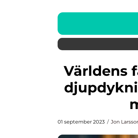
Världens farligaste gäng – En
djupdykni
m
01 september 2023
Jon Larsso