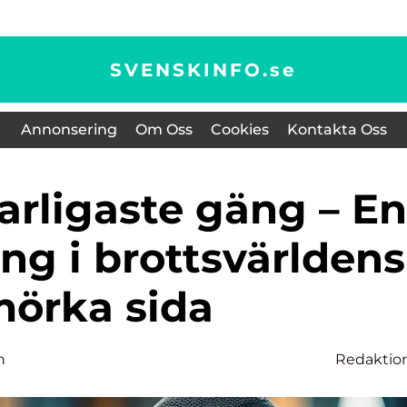
SVENSKINFO.
se
Annonsering
Om Oss
Cookies
Kontakta Oss
ng i brottsvärldens
örka sida
n
Redaktio