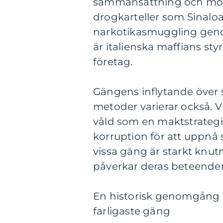
sammansättning och modu
drogkarteller som Sinaloa 
narkotikasmuggling geno
är italienska maffians styr
företag.
Gängens inflytande över
metoder varierar också. 
våld som en maktstrategi
korruption för att uppnå s
vissa gäng är starkt knutna
påverkar deras beteende
En historisk genomgång a
farligaste gäng