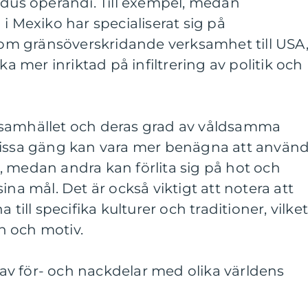
s operandi. Till exempel, medan
i Mexiko har specialiserat sig på
m gränsöverskridande verksamhet till USA
ka mer inriktad på infiltrering av politik och
 samhället och deras grad av våldsamma
Vissa gäng kan vara mer benägna att använ
, medan andra kan förlita sig på hot och
ina mål. Det är också viktigt att notera att
 till specifika kulturer och traditioner, vilke
n och motiv.
v för- och nackdelar med olika världens