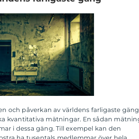
en och påverkan av världens farligaste gän
öka kvantitativa mätningar. En sådan mätnin
ar i dessa gäng. Till exempel kan den
Nostra ha tusentals medlemmar över hela