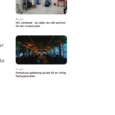
01. jul
MC verkstad - så väljer du rätt partner
för din motorcykel
s
ar
de
11. jun
Partybuss göteborg guide till en rörlig
festupplevelse