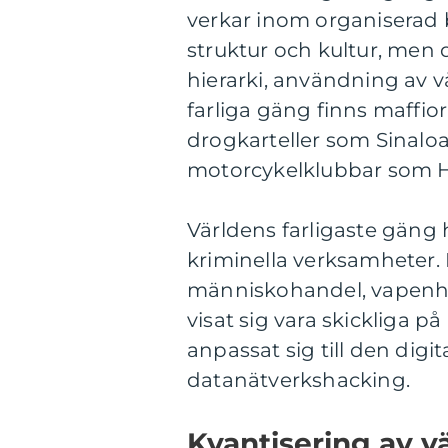
verkar inom organiserad b
struktur och kultur, me
hierarki, användning av v
farliga gäng finns maffi
drogkarteller som Sinaloa
motorcykelklubbar som H
Världens farligaste gäng 
kriminella verksamheter.
människohandel, vapenha
visat sig vara skickliga p
anpassat sig till den digi
datanätverkshacking.
Kvantisering av v