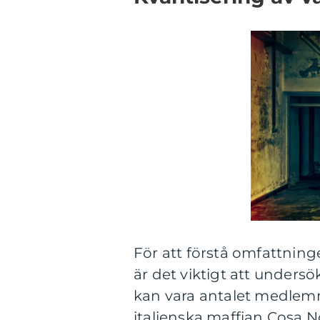
För att förstå omfattning
är det viktigt att unders
kan vara antalet medlemm
italienska maffian Cosa 