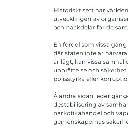
Historiskt sett har världe
utvecklingen av organiser
och nackdelar för de samh
En fördel som vissa gäng 
där staten inte är närvar
är lågt, kan vissa samhäll
upprättelse och säkerhet.
polisstyrka eller korrupt
Å andra sidan leder gänge
destabilisering av samhä
narkotikahandel och vap
gemenskapernas säkerhet 