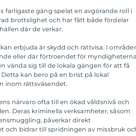
ns farligaste gäng spelat en avgörande roll i
ad brottslighet och har fått både fördelar
ällen där de verkar.
kan erbjuda är skydd och rättvisa. I område
ande eller där förtroendet för myndighetern
en vända sig till de lokala gängen för att få
 Detta kan bero på en brist på lokal
ion inom rättsväsendet.
ns närvaro ofta till en ökad våldsnivå och
llen. Deras kriminella verksamheter, såsom
ensmuggling, påverkar direkt
och bidrar till spridningen av missbruk oc