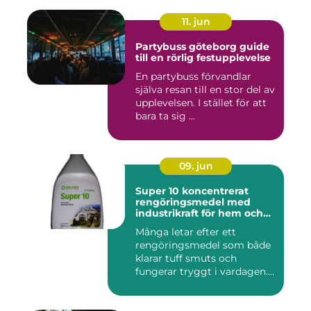
11. jun
Partybuss göteborg guide
till en rörlig festupplevelse
En partybuss förvandlar
själva resan till en stor del av
upplevelsen. I stället för att
bara ta sig ...
09. jun
Super 10 koncentrerat
rengöringsmedel med
industrikraft för hem och
företag
Många letar efter ett
rengöringsmedel som både
klarar tuff smuts och
fungerar tryggt i vardagen.
Sup...