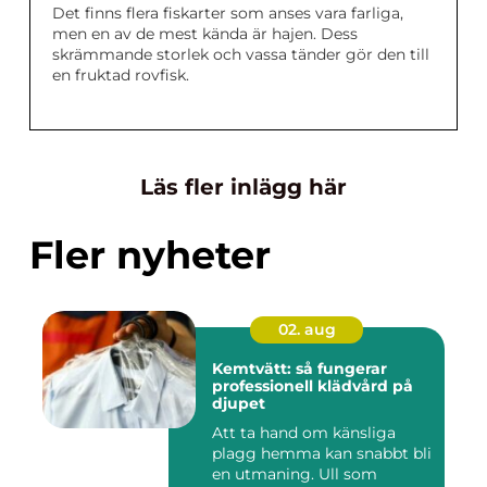
Det finns flera fiskarter som anses vara farliga,
men en av de mest kända är hajen. Dess
skrämmande storlek och vassa tänder gör den till
en fruktad rovfisk.
Läs fler inlägg här
Fler nyheter
02. aug
Kemtvätt: så fungerar
professionell klädvård på
djupet
Att ta hand om känsliga
plagg hemma kan snabbt bli
en utmaning. Ull som