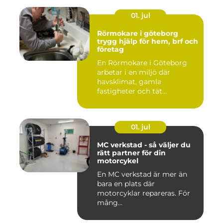
01. jul
Rörmokare i göteborg
trygg hjälp för hem, brf och
företag
En Rörmokare i Göteborg
arbetar i en miljö där
havsklimat, gamla
fastigheter och tät
stadsmiljö stäl...
01. jul
MC verkstad - så väljer du
rätt partner för din
motorcykel
En MC verkstad är mer än
bara en plats där
motorcyklar repareras. För
mång...