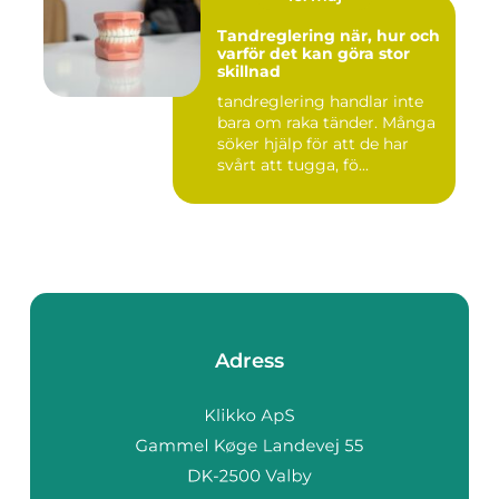
Tandreglering när, hur och
varför det kan göra stor
skillnad
tandreglering handlar inte
bara om raka tänder. Många
söker hjälp för att de har
svårt att tugga, fö...
Adress