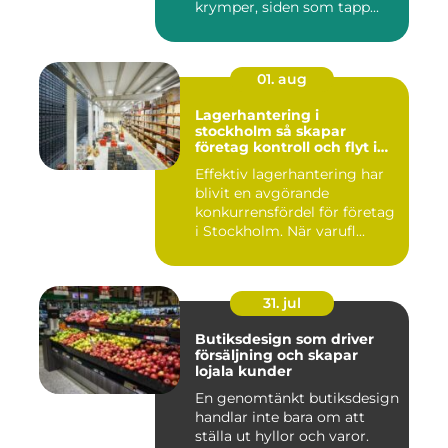
krymper, siden som tapp...
01. aug
Lagerhantering i
stockholm så skapar
företag kontroll och flyt i
logistiken
Effektiv lagerhantering har
blivit en avgörande
konkurrensfördel för företag
i Stockholm. När varufl...
31. jul
Butiksdesign som driver
försäljning och skapar
lojala kunder
En genomtänkt butiksdesign
handlar inte bara om att
ställa ut hyllor och varor.