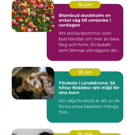
01. jun
Blombud stockholm en
enkel väg till omtanke i
vardagen
Att skicka blommor som
bud handlar om mer än bara
färg och form. En bukett
som lämnas vid någons dör...
01. jun
Förskola i Landskrona: Så
hittar föräldrar rätt miljö för
sina barn
Att välja förskola är ett av de
första stora besluten många
förä...
16. maj