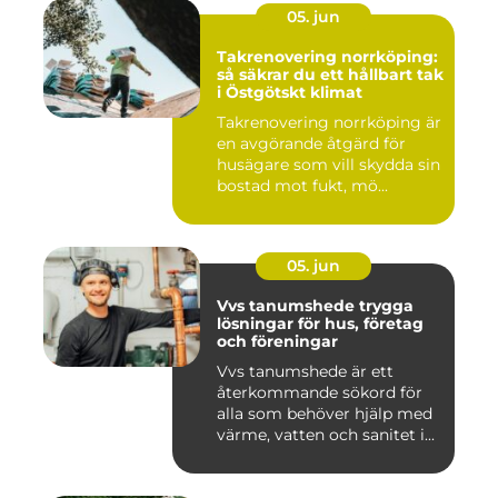
05. jun
Takrenovering norrköping:
så säkrar du ett hållbart tak
i Östgötskt klimat
Takrenovering norrköping är
en avgörande åtgärd för
husägare som vill skydda sin
bostad mot fukt, mö...
05. jun
Vvs tanumshede trygga
lösningar för hus, företag
och föreningar
Vvs tanumshede är ett
återkommande sökord för
alla som behöver hjälp med
värme, vatten och sanitet i...