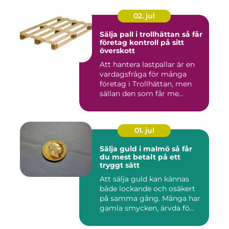
02. jul
Sälja pall i trollhättan så får
företag kontroll på sitt
överskott
Att hantera lastpallar är en
vardagsfråga för många
företag i Trollhättan, men
sällan den som får me...
01. jul
Sälja guld i malmö så får
du mest betalt på ett
tryggt sätt
Att sälja guld kan kännas
både lockande och osäkert
på samma gång. Många har
gamla smycken, ärvda fö...