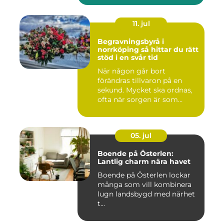
11. jul
Begravningsbyrå i
norrköping så hittar du rätt
stöd i en svår tid
När någon går bort
förändras tillvaron på en
sekund. Mycket ska ordnas,
ofta när sorgen är som
stark...
05. jul
Boende på Österlen:
Lantlig charm nära havet
Boende på Österlen lockar
många som vill kombinera
lugn landsbygd med närhet
t...