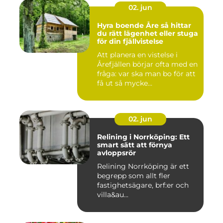
02. jun
Hyra boende Åre så hittar
du rätt lägenhet eller stuga
för din fjällvistelse
Att planera en vistelse i
Årefjällen börjar ofta med en
fråga: var ska man bo för att
få ut så mycke...
02. jun
Relining i Norrköping: Ett
smart sätt att förnya
avloppsrör
Relining Norrköping är ett
begrepp som allt fler
fastighetsägare, brf:er och
villa&au...