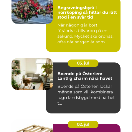
Begravningsbyrå i
norrköping så hittar du rätt
stöd i en svår tid
När någon går bort
förändras tillvaron på en
sekund. Mycket ska ordnas,
ofta när sorgen är som
stark...
05. jul
Boende på Österlen:
Lantlig charm nära havet
Boende på Österlen lockar
många som vill kombinera
lugn landsbygd med närhet
t...
02. jul