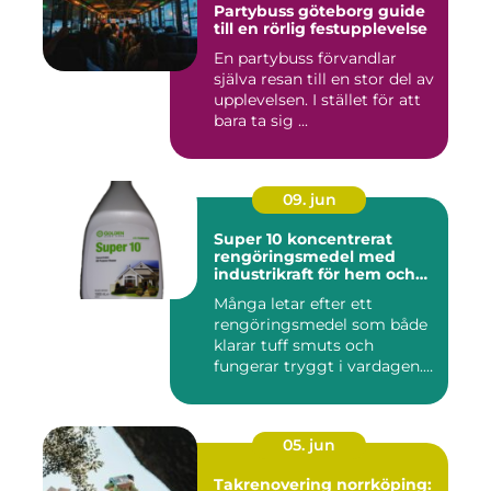
Partybuss göteborg guide
till en rörlig festupplevelse
En partybuss förvandlar
själva resan till en stor del av
upplevelsen. I stället för att
bara ta sig ...
09. jun
Super 10 koncentrerat
rengöringsmedel med
industrikraft för hem och
företag
Många letar efter ett
rengöringsmedel som både
klarar tuff smuts och
fungerar tryggt i vardagen.
Sup...
05. jun
Takrenovering norrköping: