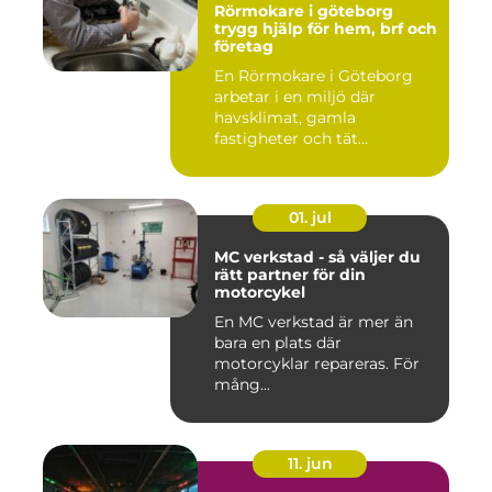
Rörmokare i göteborg
trygg hjälp för hem, brf och
företag
En Rörmokare i Göteborg
arbetar i en miljö där
havsklimat, gamla
fastigheter och tät
stadsmiljö stäl...
01. jul
MC verkstad - så väljer du
rätt partner för din
motorcykel
En MC verkstad är mer än
bara en plats där
motorcyklar repareras. För
mång...
11. jun