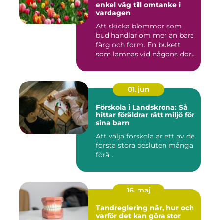
enkel väg till omtanke i
vardagen
Att skicka blommor som
bud handlar om mer än bara
färg och form. En bukett
som lämnas vid någons dör...
01. jun
Förskola i Landskrona: Så
hittar föräldrar rätt miljö för
sina barn
Att välja förskola är ett av de
första stora besluten många
förä...
16. maj
Tandreglering när, hur och
varför det kan göra stor