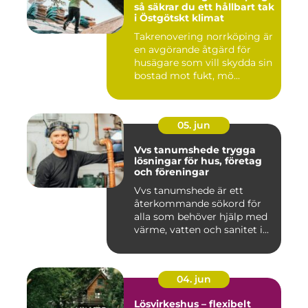
så säkrar du ett hållbart tak
i Östgötskt klimat
Takrenovering norrköping är
en avgörande åtgärd för
husägare som vill skydda sin
bostad mot fukt, mö...
05. jun
Vvs tanumshede trygga
lösningar för hus, företag
och föreningar
Vvs tanumshede är ett
återkommande sökord för
alla som behöver hjälp med
värme, vatten och sanitet i...
04. jun
Lösvirkeshus – flexibelt