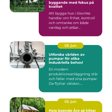
byggande med fokus på
kvalitet
Att bygga hus i lösvirke
handlar om frihet, kontroll
och omtanke om både
vardag och pl&ar...
03. jun
Utforska världen av
pumpar för olika
industriella behov!
En modern
produktionsanläggning står
och faller med sina pumpar.
De flyttar vätskor,...
02. jun
Hyra boende Åre så hittar