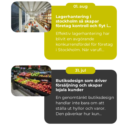
01. aug
Lagerhantering i
stockholm så skapar
företag kontroll och flyt i
logistiken
Effektiv lagerhantering har
blivit en avgörande
konkurrensfördel för företag
i Stockholm. När varufl...
31. jul
Butiksdesign som driver
försäljning och skapar
lojala kunder
En genomtänkt butiksdesign
handlar inte bara om att
ställa ut hyllor och varor.
Den påverkar hur kun...