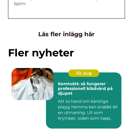
björn.
Läs fler inlägg här
Fler nyheter
02. aug
Kemtvätt: så fungerar
professionell klädvård på
djupet
Att ta hand om känsliga
plagg hemma kan snabbt bli
en utmaning. Ull som
krymper, siden som tapp...