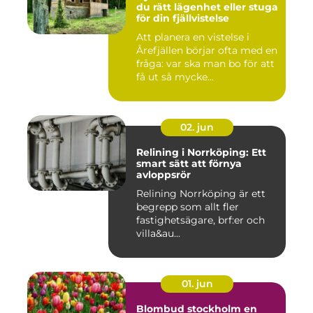
du rätt lägenhet eller stuga
för din fjällvistelse
Att planera en vistelse i
Årefjällen börjar ofta med en
fråga: var ska man bo för att
få ut så mycke...
02. jun
Relining i Norrköping: Ett
smart sätt att förnya
avloppsrör
Relining Norrköping är ett
begrepp som allt fler
fastighetsägare, brf:er och
villa&au...
01. jun
Blombud stockholm en