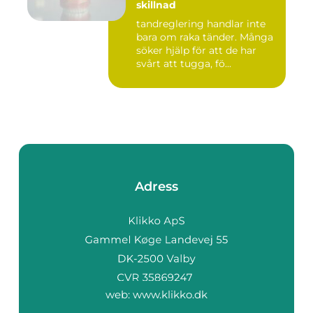
skillnad
tandreglering handlar inte
bara om raka tänder. Många
söker hjälp för att de har
svårt att tugga, fö...
Adress
web:
www.klikko.dk