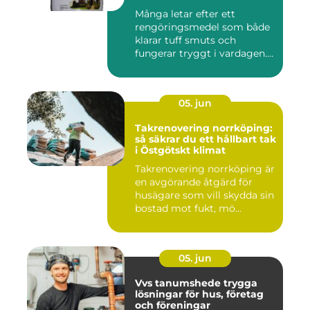
företag
Många letar efter ett
rengöringsmedel som både
klarar tuff smuts och
fungerar tryggt i vardagen.
Sup...
05. jun
Takrenovering norrköping:
så säkrar du ett hållbart tak
i Östgötskt klimat
Takrenovering norrköping är
en avgörande åtgärd för
husägare som vill skydda sin
bostad mot fukt, mö...
05. jun
Vvs tanumshede trygga
lösningar för hus, företag
och föreningar