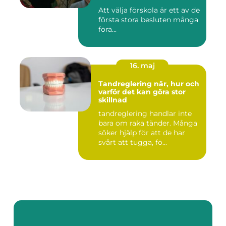
Att välja förskola är ett av de
första stora besluten många
förä...
16. maj
Tandreglering när, hur och
varför det kan göra stor
skillnad
tandreglering handlar inte
bara om raka tänder. Många
söker hjälp för att de har
svårt att tugga, fö...