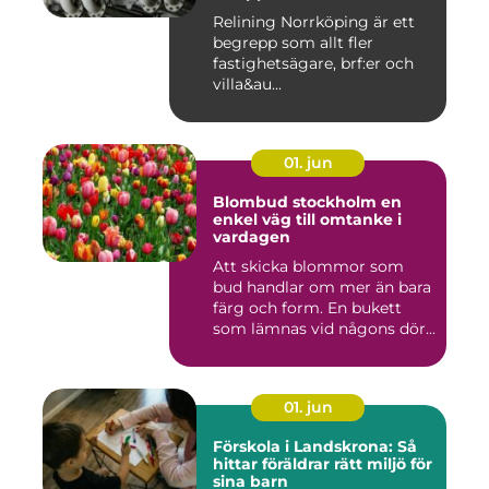
Relining Norrköping är ett
begrepp som allt fler
fastighetsägare, brf:er och
villa&au...
01. jun
Blombud stockholm en
enkel väg till omtanke i
vardagen
Att skicka blommor som
bud handlar om mer än bara
färg och form. En bukett
som lämnas vid någons dör...
01. jun
Förskola i Landskrona: Så
hittar föräldrar rätt miljö för
sina barn