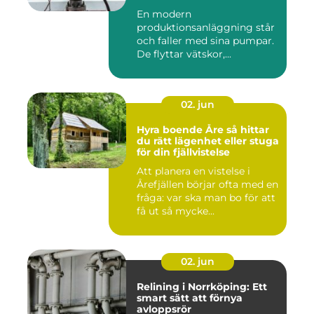
En modern
produktionsanläggning står
och faller med sina pumpar.
De flyttar vätskor,...
02. jun
Hyra boende Åre så hittar
du rätt lägenhet eller stuga
för din fjällvistelse
Att planera en vistelse i
Årefjällen börjar ofta med en
fråga: var ska man bo för att
få ut så mycke...
02. jun
Relining i Norrköping: Ett
smart sätt att förnya
avloppsrör