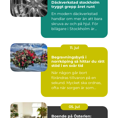
Däckverkstad stockholm
tryggt grepp året runt
En modern däckverkstad
handlar om mer än att bara
skruva av och på hjul. För
bilägare i Stockholm är...
11. jul
Begravningsbyrå i
norrköping så hittar du rätt
stöd i en svår tid
När någon går bort
förändras tillvaron på en
sekund. Mycket ska ordnas,
ofta när sorgen är som
stark...
05. jul
Boende på Österlen: