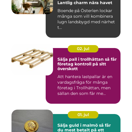
Lantlig charm nära havet
Boende på Österlen lockar
många som vill kombinera
lugn landsbygd med närhet
t...
02. jul
Sälja pall i trollhättan så får
företag kontroll på sitt
överskott
Att hantera lastpallar är en
vardagsfråga för många
företag i Trollhättan, men
sällan den som får me...
01. jul
Sälja guld i malmö så får
du mest betalt på ett