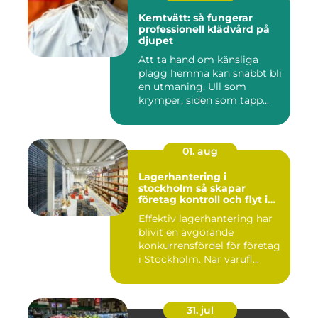
Kemtvätt: så fungerar
professionell klädvård på
djupet
Att ta hand om känsliga
plagg hemma kan snabbt bli
en utmaning. Ull som
krymper, siden som tapp...
01. aug
Lagerhantering i
stockholm så skapar
företag kontroll och flyt i
logistiken
Effektiv lagerhantering har
blivit en avgörande
konkurrensfördel för företag
i Stockholm. När varufl...
31. jul