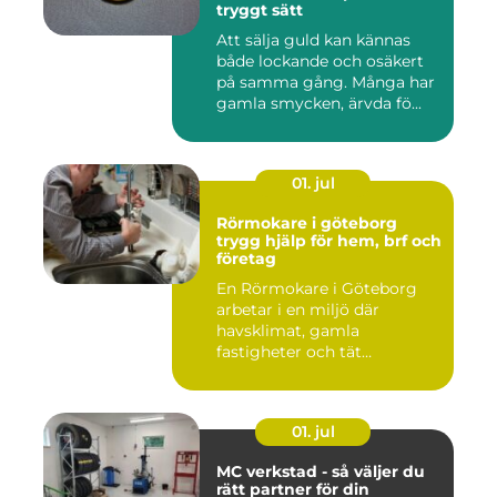
tryggt sätt
Att sälja guld kan kännas
både lockande och osäkert
på samma gång. Många har
gamla smycken, ärvda fö...
01. jul
Rörmokare i göteborg
trygg hjälp för hem, brf och
företag
En Rörmokare i Göteborg
arbetar i en miljö där
havsklimat, gamla
fastigheter och tät
stadsmiljö stäl...
01. jul
MC verkstad - så väljer du
rätt partner för din