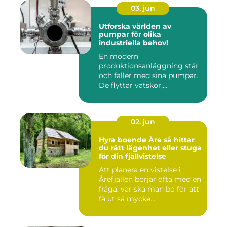
03. jun
Utforska världen av
pumpar för olika
industriella behov!
En modern
produktionsanläggning står
och faller med sina pumpar.
De flyttar vätskor,...
02. jun
Hyra boende Åre så hittar
du rätt lägenhet eller stuga
för din fjällvistelse
Att planera en vistelse i
Årefjällen börjar ofta med en
fråga: var ska man bo för att
få ut så mycke...