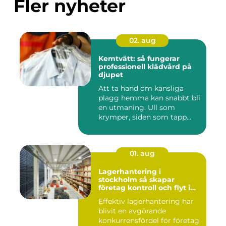
Fler nyheter
02. aug
Kemtvätt: så fungerar
professionell klädvård på
djupet
Att ta hand om känsliga
plagg hemma kan snabbt bli
en utmaning. Ull som
krymper, siden som tapp...
01. aug
Lagerhantering i
stockholm så skapar
företag kontroll och flyt i
logistiken
Effektiv lagerhantering har
blivit en avgörande
konkurrensfördel för företag