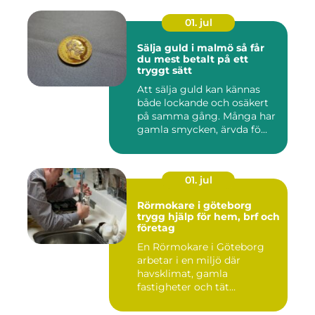
01. jul
Sälja guld i malmö så får
du mest betalt på ett
tryggt sätt
Att sälja guld kan kännas
både lockande och osäkert
på samma gång. Många har
gamla smycken, ärvda fö...
01. jul
Rörmokare i göteborg
trygg hjälp för hem, brf och
företag
En Rörmokare i Göteborg
arbetar i en miljö där
havsklimat, gamla
fastigheter och tät
stadsmiljö stäl...