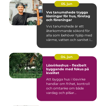
05. jun
Vvs tanumshede trygga
lösningar för hus, företag
och föreningar
Vvs tanumshede är ett
återkommande sökord för
alla som behöver hjälp med
värme, vatten och sanitet i...
04. jun
Lösvirkeshus – flexibelt
byggande med fokus på
kvalitet
Att bygga hus i lösvirke
handlar om frihet, kontroll
och omtanke om både
vardag och pl&ar...