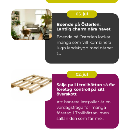
05. jul
Boende på Österlen:
Lantlig charm nära havet
Boende på Österlen lockar
många som vill kombinera
lugn landsbygd med närhet
t...
02. jul
Sälja pall i trollhättan så får
företag kontroll på sitt
överskott
Att hantera lastpallar är en
vardagsfråga för många
företag i Trollhättan, men
sällan den som får me...