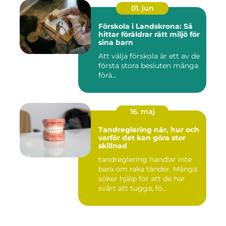
01. jun
Förskola i Landskrona: Så
hittar föräldrar rätt miljö för
sina barn
Att välja förskola är ett av de
första stora besluten många
förä...
16. maj
Tandreglering när, hur och
varför det kan göra stor
skillnad
tandreglering handlar inte
bara om raka tänder. Många
söker hjälp för att de har
svårt att tugga, fö...