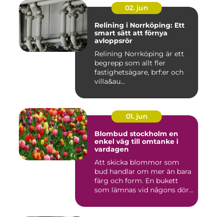
02. jun
Relining i Norrköping: Ett
smart sätt att förnya
avloppsrör
Relining Norrköping är ett
begrepp som allt fler
fastighetsägare, brf:er och
villa&au...
01. jun
Blombud stockholm en
enkel väg till omtanke i
vardagen
Att skicka blommor som
bud handlar om mer än bara
färg och form. En bukett
som lämnas vid någons dör...