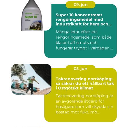
09. jun
Super 10 koncentrerat
rengöringsmedel med
industrikraft för hem och
företag
Många letar efter ett
rengöringsmedel som både
klarar tuff smuts och
fungerar tryggt i vardagen.
Sup...
05. jun
Takrenovering norrköping:
så säkrar du ett hållbart tak
i Östgötskt klimat
Takrenovering norrköping är
en avgörande åtgärd för
husägare som vill skydda sin
bostad mot fukt, mö...