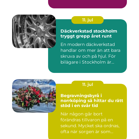
11. jul
Däckverkstad stockholm
tryggt grepp året runt
En modern däckverkstad
handlar om mer än att bara
skruva av och på hjul. För
bilägare i Stockholm är...
11. jul
Begravningsbyrå i
norrköping så hittar du rätt
stöd i en svår tid
När någon går bort
förändras tillvaron på en
sekund. Mycket ska ordnas,
ofta när sorgen är som
stark...