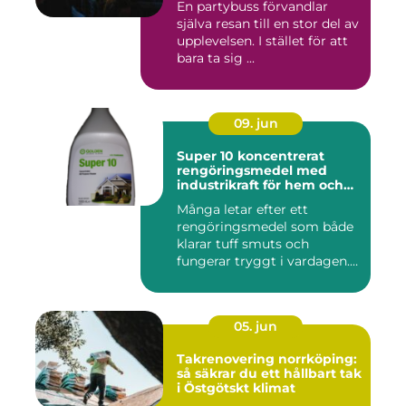
En partybuss förvandlar
själva resan till en stor del av
upplevelsen. I stället för att
bara ta sig ...
09. jun
Super 10 koncentrerat
rengöringsmedel med
industrikraft för hem och
företag
Många letar efter ett
rengöringsmedel som både
klarar tuff smuts och
fungerar tryggt i vardagen.
Sup...
05. jun
Takrenovering norrköping:
så säkrar du ett hållbart tak
i Östgötskt klimat