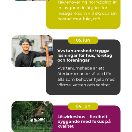
Takrenovering norrköping är
en avgörande åtgärd för
husägare som vill skydda sin
bostad mot fukt, mö...
05. jun
Vvs tanumshede trygga
lösningar för hus, företag
och föreningar
Vvs tanumshede är ett
återkommande sökord för
alla som behöver hjälp med
värme, vatten och sanitet i...
04. jun
Lösvirkeshus – flexibelt
byggande med fokus på
kvalitet