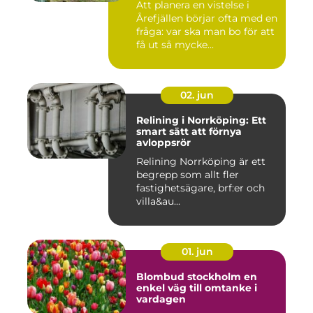
Att planera en vistelse i
Årefjällen börjar ofta med en
fråga: var ska man bo för att
få ut så mycke...
02. jun
Relining i Norrköping: Ett
smart sätt att förnya
avloppsrör
Relining Norrköping är ett
begrepp som allt fler
fastighetsägare, brf:er och
villa&au...
01. jun
Blombud stockholm en
enkel väg till omtanke i
vardagen