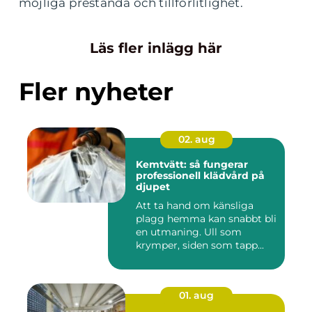
möjliga prestanda och tillförlitlighet.
Läs fler inlägg här
Fler nyheter
02. aug
Kemtvätt: så fungerar
professionell klädvård på
djupet
Att ta hand om känsliga
plagg hemma kan snabbt bli
en utmaning. Ull som
krymper, siden som tapp...
01. aug