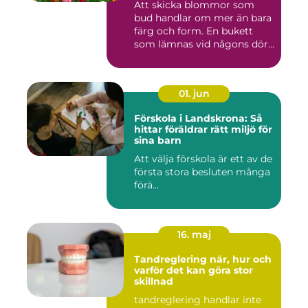
Att skicka blommor som
bud handlar om mer än bara
färg och form. En bukett
som lämnas vid någons dör...
01. jun
Förskola i Landskrona: Så
hittar föräldrar rätt miljö för
sina barn
Att välja förskola är ett av de
första stora besluten många
förä...
16. maj
Tandreglering när, hur och
varför det kan göra stor
skillnad
tandreglering handlar inte