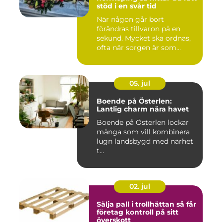
stöd i en svår tid
När någon går bort
förändras tillvaron på en
sekund. Mycket ska ordnas,
ofta när sorgen är som
stark...
05. jul
Boende på Österlen:
Lantlig charm nära havet
Boende på Österlen lockar
många som vill kombinera
lugn landsbygd med närhet
t...
02. jul
Sälja pall i trollhättan så får
företag kontroll på sitt
överskott