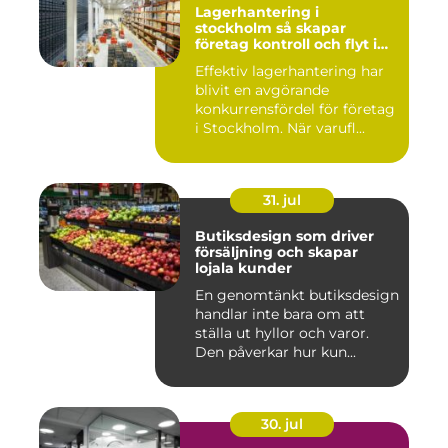
Lagerhantering i
stockholm så skapar
företag kontroll och flyt i
logistiken
Effektiv lagerhantering har
blivit en avgörande
konkurrensfördel för företag
i Stockholm. När varufl...
31. jul
Butiksdesign som driver
försäljning och skapar
lojala kunder
En genomtänkt butiksdesign
handlar inte bara om att
ställa ut hyllor och varor.
Den påverkar hur kun...
30. jul