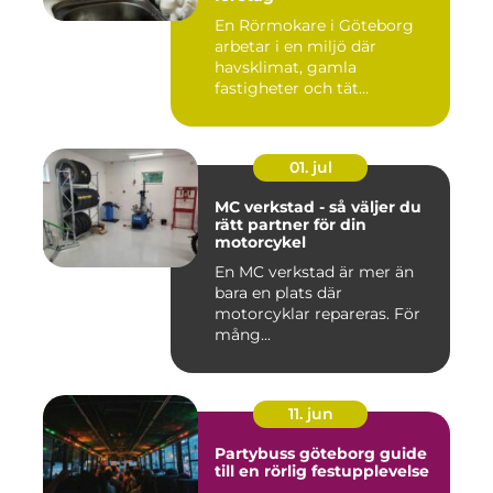
En Rörmokare i Göteborg
arbetar i en miljö där
havsklimat, gamla
fastigheter och tät
stadsmiljö stäl...
01. jul
MC verkstad - så väljer du
rätt partner för din
motorcykel
En MC verkstad är mer än
bara en plats där
motorcyklar repareras. För
mång...
11. jun
Partybuss göteborg guide
till en rörlig festupplevelse