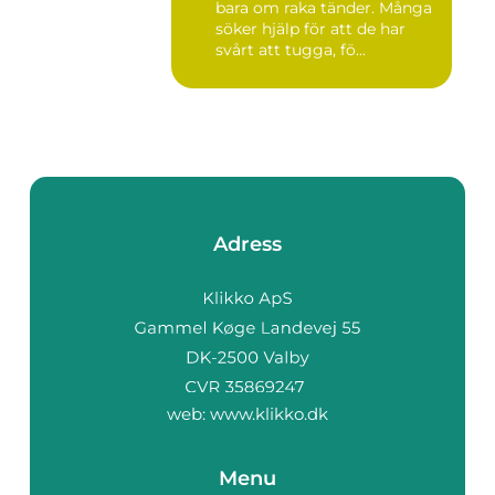
bara om raka tänder. Många
söker hjälp för att de har
svårt att tugga, fö...
Adress
web:
www.klikko.dk
Menu