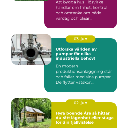
Att bygga hus i lösvirke
handlar om frihet, kontroll
och omtanke om både
vardag och pl&ar...
03. jun
Utforska världen av
pumpar för olika
industriella behov!
En modern
produktionsanläggning står
och faller med sina pumpar.
De flyttar vätskor,...
02. jun
Hyra boende Åre så hittar
du rätt lägenhet eller stuga
för din fjällvistelse