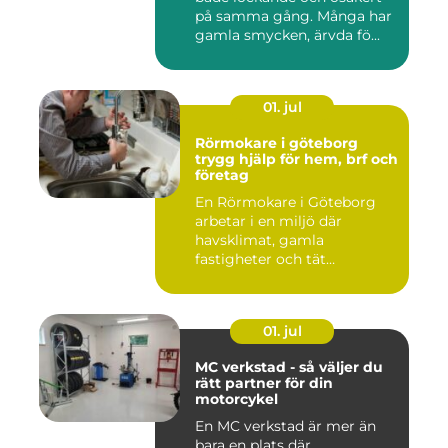
på samma gång. Många har
gamla smycken, ärvda fö...
01. jul
Rörmokare i göteborg
trygg hjälp för hem, brf och
företag
En Rörmokare i Göteborg
arbetar i en miljö där
havsklimat, gamla
fastigheter och tät
stadsmiljö stäl...
01. jul
MC verkstad - så väljer du
rätt partner för din
motorcykel
En MC verkstad är mer än
bara en plats där