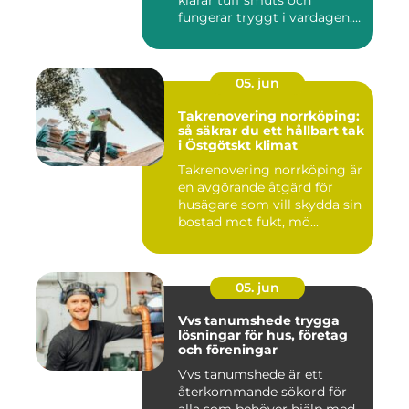
klarar tuff smuts och
fungerar tryggt i vardagen.
Sup...
05. jun
Takrenovering norrköping:
så säkrar du ett hållbart tak
i Östgötskt klimat
Takrenovering norrköping är
en avgörande åtgärd för
husägare som vill skydda sin
bostad mot fukt, mö...
05. jun
Vvs tanumshede trygga
lösningar för hus, företag
och föreningar
Vvs tanumshede är ett
återkommande sökord för