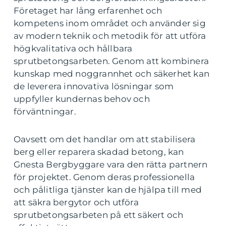
Företaget har lång erfarenhet och
kompetens inom området och använder sig
av modern teknik och metodik för att utföra
högkvalitativa och hållbara
sprutbetongsarbeten. Genom att kombinera
kunskap med noggrannhet och säkerhet kan
de leverera innovativa lösningar som
uppfyller kundernas behov och
förväntningar.
Oavsett om det handlar om att stabilisera
berg eller reparera skadad betong, kan
Gnesta Bergbyggare vara den rätta partnern
för projektet. Genom deras professionella
och pålitliga tjänster kan de hjälpa till med
att säkra bergytor och utföra
sprutbetongsarbeten på ett säkert och