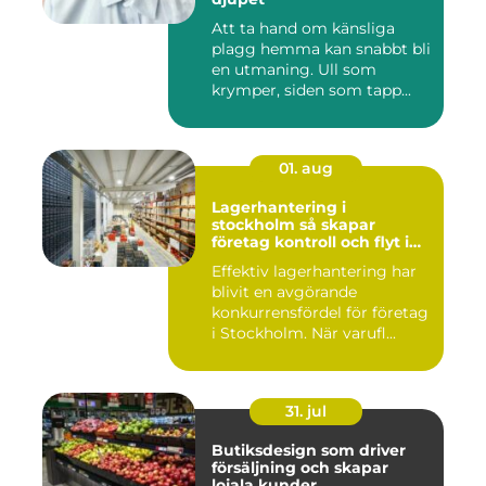
Att ta hand om känsliga
plagg hemma kan snabbt bli
en utmaning. Ull som
krymper, siden som tapp...
01. aug
Lagerhantering i
stockholm så skapar
företag kontroll och flyt i
logistiken
Effektiv lagerhantering har
blivit en avgörande
konkurrensfördel för företag
i Stockholm. När varufl...
31. jul
Butiksdesign som driver
försäljning och skapar
lojala kunder