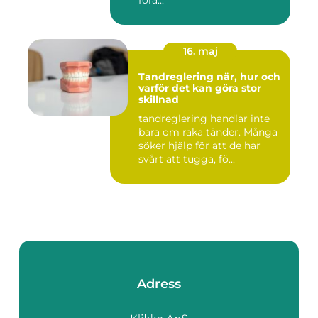
förä...
16. maj
Tandreglering när, hur och
varför det kan göra stor
skillnad
tandreglering handlar inte
bara om raka tänder. Många
söker hjälp för att de har
svårt att tugga, fö...
Adress