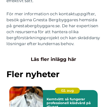
effektivt sätt.
För mer information och kontaktuppgifter,
besök gärna Gnesta Bergbyggares hemsida
på gnestabergbyggare.se. De har expertisen
och resurserna för att hantera olika
bergförstärkningsprojekt och kan skräddarsy
lösningar efter kundernas behov.
Läs fler inlägg här
Fler nyheter
02. aug
Kemtvätt: så fungerar
professionell klädvård på
djupet