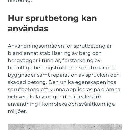
underlag.
Hur sprutbetong kan
användas
Användningsområden för sprutbetong är
bland annat stabilisering av berg och
bergväggar i tunnlar, förstärkning av
befintliga betongstrukturer som broar och
byggnader samt reparation av sprucken och
skadad betong. Den unika egenskapen hos
sprutbetong att kunna appliceras på ojämna
och vertikala ytor gör den idealisk för
användning i komplexa och svåråtkomliga
miljöer.