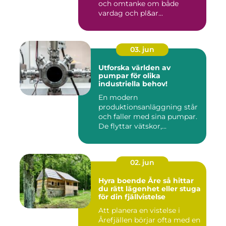
och omtanke om både
vardag och pl&ar...
03. jun
Utforska världen av
pumpar för olika
industriella behov!
En modern
produktionsanläggning står
och faller med sina pumpar.
De flyttar vätskor,...
02. jun
Hyra boende Åre så hittar
du rätt lägenhet eller stuga
för din fjällvistelse
Att planera en vistelse i
Årefjällen börjar ofta med en