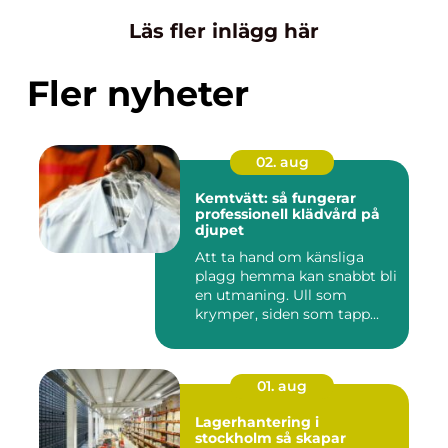
Läs fler inlägg här
Fler nyheter
02. aug
Kemtvätt: så fungerar
professionell klädvård på
djupet
Att ta hand om känsliga
plagg hemma kan snabbt bli
en utmaning. Ull som
krymper, siden som tapp...
01. aug
Lagerhantering i
stockholm så skapar