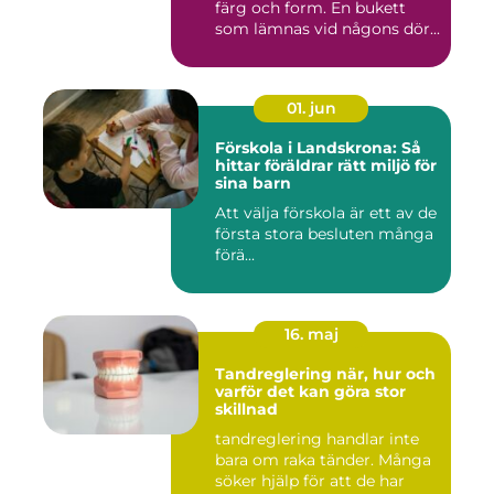
färg och form. En bukett
som lämnas vid någons dör...
01. jun
Förskola i Landskrona: Så
hittar föräldrar rätt miljö för
sina barn
Att välja förskola är ett av de
första stora besluten många
förä...
16. maj
Tandreglering när, hur och
varför det kan göra stor
skillnad
tandreglering handlar inte
bara om raka tänder. Många
söker hjälp för att de har