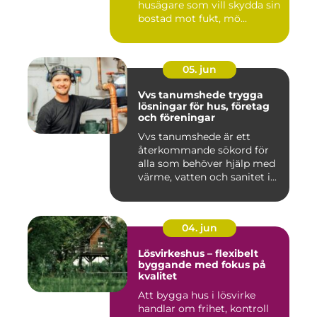
husägare som vill skydda sin
bostad mot fukt, mö...
05. jun
Vvs tanumshede trygga
lösningar för hus, företag
och föreningar
Vvs tanumshede är ett
återkommande sökord för
alla som behöver hjälp med
värme, vatten och sanitet i...
04. jun
Lösvirkeshus – flexibelt
byggande med fokus på
kvalitet
Att bygga hus i lösvirke
handlar om frihet, kontroll