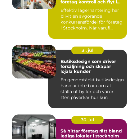
företag kontroll och flyt i
logistiken
Effektiv lagerhantering har
blivit en avgörande
konkurrensfördel för företag
i Stockholm. När varufl...
31. jul
Butiksdesign som driver
försäljning och skapar
lojala kunder
En genomtänkt butiksdesign
handlar inte bara om att
ställa ut hyllor och varor.
Den påverkar hur kun...
30. jul
Så hittar företag rätt bland
lediga lokaler i stockholm