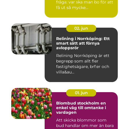
fråga: var ska man bo för att
få ut så mycke...
02. jun
Relining i Norrköping: Ett
smart sätt att förnya
avloppsrör
Relining Norrköping är ett
begrepp som allt fler
fastighetsägare, brf:er och
villa&au...
01. jun
Blombud stockholm en
enkel väg till omtanke i
vardagen
Att skicka blommor som
bud handlar om mer än bara