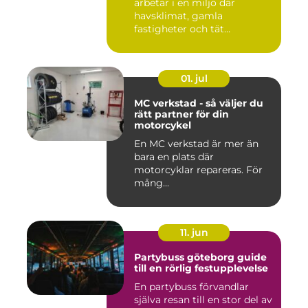
arbetar i en miljö där
havsklimat, gamla
fastigheter och tät
stadsmiljö stäl...
01. jul
MC verkstad - så väljer du
rätt partner för din
motorcykel
En MC verkstad är mer än
bara en plats där
motorcyklar repareras. För
mång...
11. jun
Partybuss göteborg guide
till en rörlig festupplevelse
En partybuss förvandlar
själva resan till en stor del av