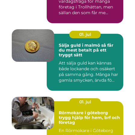
vardagsfråga för många
företag i Trollhättan, men
sällan den som får me...
01. jul
Sälja guld i malmö så får
du mest betalt på ett
tryggt sätt
Att sälja guld kan kännas
både lockande och osäkert
på samma gång. Många har
gamla smycken, ärvda fö...
01. jul
Rörmokare i göteborg
trygg hjälp för hem, brf och
företag
En Rörmokare i Göteborg