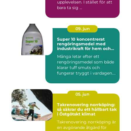
upplevelsen. I stället för att
bara ta sig ...
09. jun
Super 10 koncentrerat
rengöringsmedel med
industrikraft för hem och
företag
Många letar efter ett
rengöringsmedel som både
klarar tuff smuts och
fungerar tryggt i vardagen.
Sup...
05. jun
Takrenovering norrköping:
så säkrar du ett hållbart tak
i Östgötskt klimat
Takrenovering norrköping är
en avgörande åtgärd för