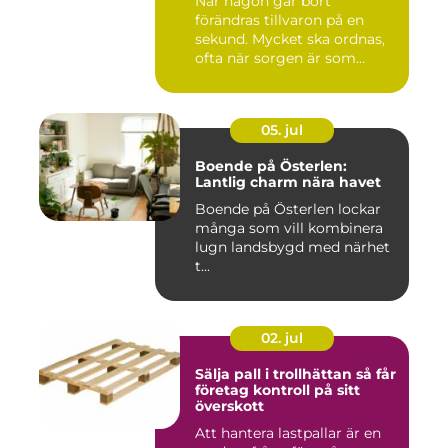
När någon går bort
förändras tillvaron på en
sekund. Mycket ska ordnas,
ofta när sorgen är som
stark...
05. jul
Boende på Österlen:
Lantlig charm nära havet
Boende på Österlen lockar
många som vill kombinera
lugn landsbygd med närhet
t...
02. jul
Sälja pall i trollhättan så får
företag kontroll på sitt
överskott
Att hantera lastpallar är en