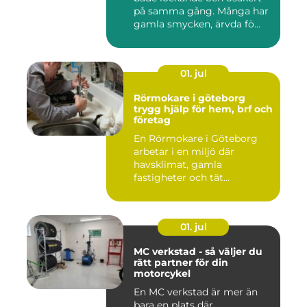
på samma gång. Många har
gamla smycken, ärvda fö...
01. jul
Rörmokare i göteborg
trygg hjälp för hem, brf och
företag
En Rörmokare i Göteborg
arbetar i en miljö där
havsklimat, gamla
fastigheter och tät
stadsmiljö stäl...
01. jul
MC verkstad - så väljer du
rätt partner för din
motorcykel
En MC verkstad är mer än
bara en plats där