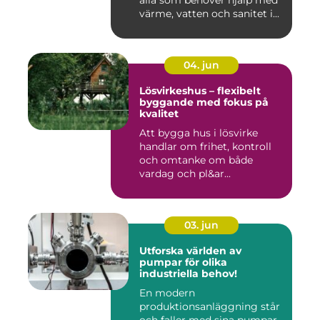
alla som behöver hjälp med
värme, vatten och sanitet i...
04. jun
Lösvirkeshus – flexibelt
byggande med fokus på
kvalitet
Att bygga hus i lösvirke
handlar om frihet, kontroll
och omtanke om både
vardag och pl&ar...
03. jun
Utforska världen av
pumpar för olika
industriella behov!
En modern
produktionsanläggning står