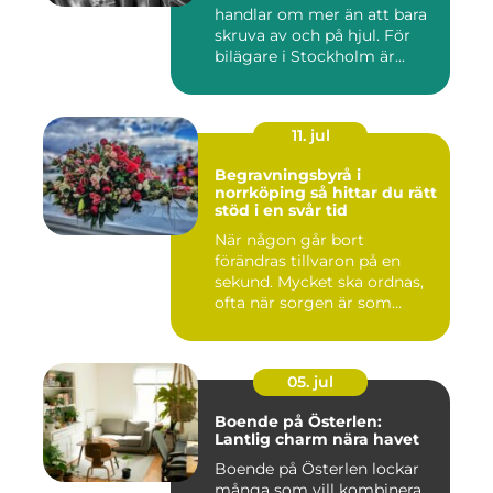
handlar om mer än att bara
skruva av och på hjul. För
bilägare i Stockholm är...
11. jul
Begravningsbyrå i
norrköping så hittar du rätt
stöd i en svår tid
När någon går bort
förändras tillvaron på en
sekund. Mycket ska ordnas,
ofta när sorgen är som
stark...
05. jul
Boende på Österlen:
Lantlig charm nära havet
Boende på Österlen lockar
många som vill kombinera