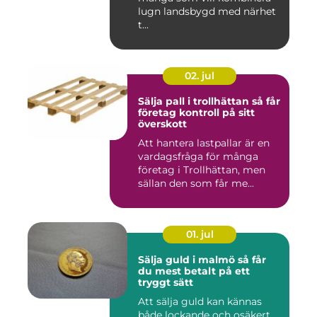
lugn landsbygd med närhet
t...
02. jul
Sälja pall i trollhättan så får
företag kontroll på sitt
överskott
Att hantera lastpallar är en
vardagsfråga för många
företag i Trollhättan, men
sällan den som får me...
01. jul
Sälja guld i malmö så får
du mest betalt på ett
tryggt sätt
Att sälja guld kan kännas
både lockande och osäkert