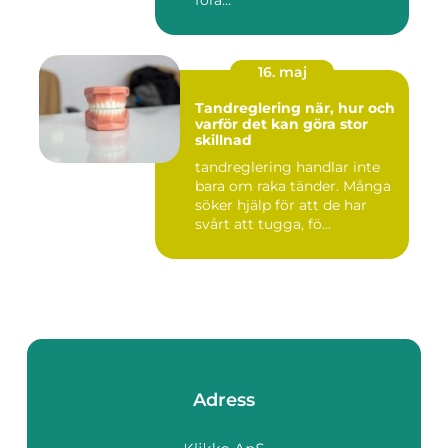
förä...
16. maj
Tandreglering när, hur och
varför det kan göra stor
skillnad
tandreglering handlar inte
bara om raka tänder. Många
söker hjälp för att de har
svårt att tugga, fö...
Adress