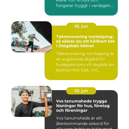
klarar tuff smuts och
fungerar tryggt i vardagen.
Sup...
05. jun
Takrenovering norrköping:
så säkrar du ett hållbart tak
i Östgötskt klimat
Takrenovering norrköping är
en avgörande åtgärd för
husägare som vill skydda sin
bostad mot fukt, mö...
05. jun
Vvs tanumshede trygga
lösningar för hus, företag
och föreningar
Vvs tanumshede är ett
återkommande sökord för