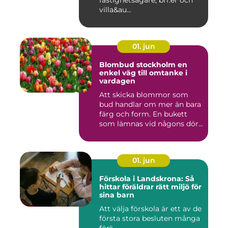
fastighetsägare, brf:er och
villa&au...
01. jun
Blombud stockholm en
enkel väg till omtanke i
vardagen
Att skicka blommor som
bud handlar om mer än bara
färg och form. En bukett
som lämnas vid någons dör...
01. jun
Förskola i Landskrona: Så
hittar föräldrar rätt miljö för
sina barn
Att välja förskola är ett av de
första stora besluten många