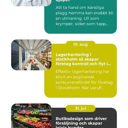
Att ta hand om känsliga
plagg hemma kan snabbt bli
en utmaning. Ull som
krymper, siden som tapp...
01. aug
Lagerhantering i
stockholm så skapar
företag kontroll och flyt i
logistiken
Effektiv lagerhantering har
blivit en avgörande
konkurrensfördel för företag
i Stockholm. När varufl...
31. jul
Butiksdesign som driver
försäljning och skapar
lojala kunder