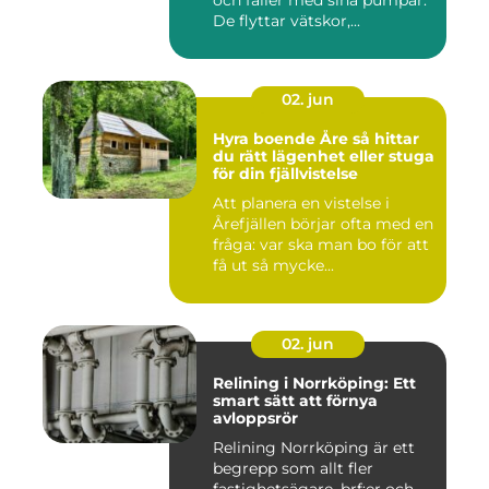
och faller med sina pumpar.
De flyttar vätskor,...
02. jun
Hyra boende Åre så hittar
du rätt lägenhet eller stuga
för din fjällvistelse
Att planera en vistelse i
Årefjällen börjar ofta med en
fråga: var ska man bo för att
få ut så mycke...
02. jun
Relining i Norrköping: Ett
smart sätt att förnya
avloppsrör
Relining Norrköping är ett
begrepp som allt fler