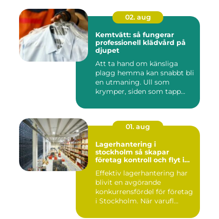
02. aug
Kemtvätt: så fungerar
professionell klädvård på
djupet
Att ta hand om känsliga
plagg hemma kan snabbt bli
en utmaning. Ull som
krymper, siden som tapp...
01. aug
Lagerhantering i
stockholm så skapar
företag kontroll och flyt i
logistiken
Effektiv lagerhantering har
blivit en avgörande
konkurrensfördel för företag
i Stockholm. När varufl...