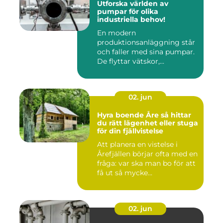
Utforska världen av
pumpar för olika
industriella behov!
En modern
produktionsanläggning står
och faller med sina pumpar.
De flyttar vätskor,...
02. jun
Hyra boende Åre så hittar
du rätt lägenhet eller stuga
för din fjällvistelse
Att planera en vistelse i
Årefjällen börjar ofta med en
fråga: var ska man bo för att
få ut så mycke...
02. jun