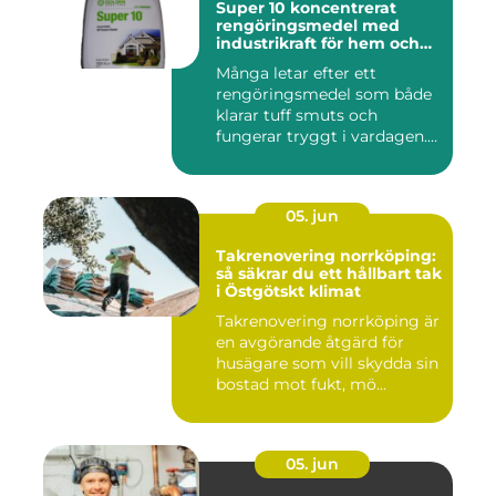
Super 10 koncentrerat
rengöringsmedel med
industrikraft för hem och
företag
Många letar efter ett
rengöringsmedel som både
klarar tuff smuts och
fungerar tryggt i vardagen.
Sup...
05. jun
Takrenovering norrköping:
så säkrar du ett hållbart tak
i Östgötskt klimat
Takrenovering norrköping är
en avgörande åtgärd för
husägare som vill skydda sin
bostad mot fukt, mö...
05. jun