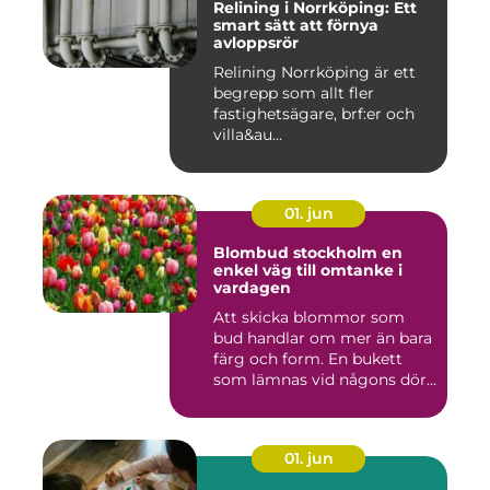
Relining i Norrköping: Ett
smart sätt att förnya
avloppsrör
Relining Norrköping är ett
begrepp som allt fler
fastighetsägare, brf:er och
villa&au...
01. jun
Blombud stockholm en
enkel väg till omtanke i
vardagen
Att skicka blommor som
bud handlar om mer än bara
färg och form. En bukett
som lämnas vid någons dör...
01. jun