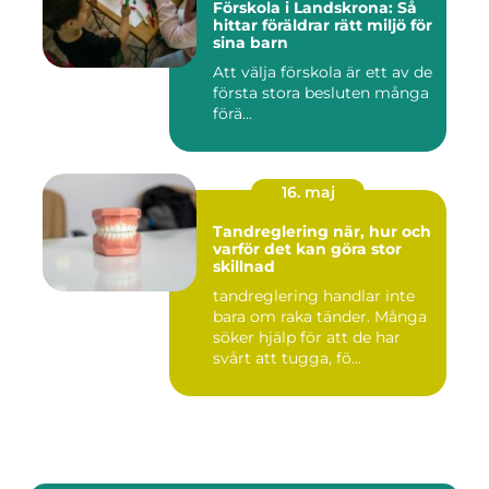
Förskola i Landskrona: Så
hittar föräldrar rätt miljö för
sina barn
Att välja förskola är ett av de
första stora besluten många
förä...
16. maj
Tandreglering när, hur och
varför det kan göra stor
skillnad
tandreglering handlar inte
bara om raka tänder. Många
söker hjälp för att de har
svårt att tugga, fö...