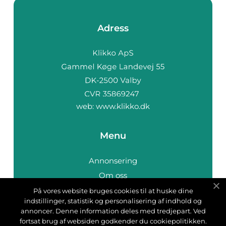
Adress
web:
www.klikko.dk
Menu
Annonsering
Om oss
Cookies
På vores website bruges cookies til at huske dine
indstillinger, statistik og personalisering af indhold og
Kontakta oss
annoncer. Denne information deles med tredjepart. Ved
Sitemap
fortsat brug af websiden godkender du cookiepolitikken.