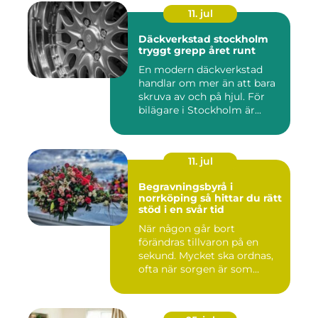
11. jul
Däckverkstad stockholm
tryggt grepp året runt
En modern däckverkstad
handlar om mer än att bara
skruva av och på hjul. För
bilägare i Stockholm är...
11. jul
Begravningsbyrå i
norrköping så hittar du rätt
stöd i en svår tid
När någon går bort
förändras tillvaron på en
sekund. Mycket ska ordnas,
ofta när sorgen är som
stark...