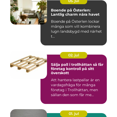
05. jul
Boende på Österlen:
Lantlig charm nära havet
Boende på Österlen lockar
många som vill kombinera
lugn landsbygd med närhet
t...
02. jul
Sälja pall i trollhättan så får
företag kontroll på sitt
överskott
Att hantera lastpallar är en
vardagsfråga för många
företag i Trollhättan, men
sällan den som får me...
01. jul