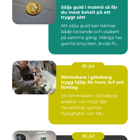
Sälja guld i malmö så får
du mest betalt på ett
tryggt sätt
Att sälja guld kan kännas
både lockande och osäkert
på samma gång. Många har
gamla smycken, ärvda fö...
01. jul
Rörmokare i göteborg
trygg hjälp för hem, brf och
företag
En Rörmokare i Göteborg
arbetar i en miljö där
havsklimat, gamla
fastigheter och tät
stadsmiljö stäl...
01. jul