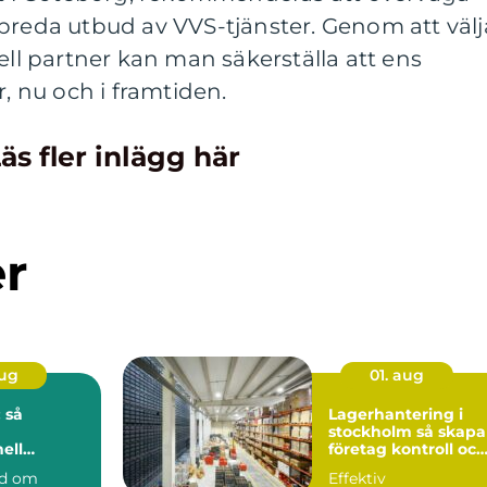
breda utbud av VVS-tjänster. Genom att välj
ell partner kan man säkerställa att ens
r, nu och i framtiden.
äs fler inlägg här
er
aug
01. aug
 så
Lagerhantering i
stockholm så skapar
ell
företag kontroll och
på djupet
flyt i logistiken
nd om
Effektiv