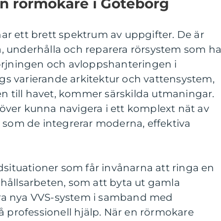
en rörmokare i Göteborg
ar ett brett spektrum av uppgifter. De är
era, underhålla och reparera rörsystem som ha
örjningen och avloppshanteringen i
 varierande arkitektur och vattensystem,
en till havet, kommer särskilda utmaningar.
ver kunna navigera i ett komplext nät av
t som de integrerar moderna, effektiva
dsituationer som får invånarna att ringa en
hållsarbeten, som att byta ut gamla
llera nya VVS-system i samband med
å professionell hjälp. När en rörmokare