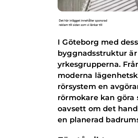
I Göteborg med dess
byggnadsstruktur är
yrkesgrupperna. Från 
moderna lägenhetsk
rörsystem en avgöran
rörmokare kan göra s
oavsett om det handl
en planerad badrums