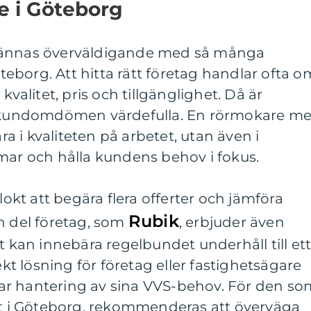
re i Göteborg
kännas överväldigande med så många
Göteborg. Att hitta rätt företag handlar ofta o
kvalitet, pris och tillgänglighet. Då är
kundomdömen värdefulla. En rörmokare m
ara i kvaliteten på arbetet, utan även i
mar och hålla kundens behov i fokus.
klokt att begära flera offerter och jämföra
Rubik
n del företag, som
, erbjuder även
t kan innebära regelbundet underhåll till et
ekt lösning för företag eller fastighetsägare
ar hantering av sina VVS-behov. För den so
tet i Göteborg, rekommenderas att överväga