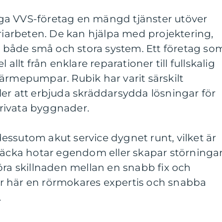
ga VVS-företag en mängd tjänster utöver
arbeten. De kan hjälpa med projektering,
av både små och stora system. Ett företag so
 allt från enklare reparationer till fullskalig
ärmepumpar. Rubik har varit särskilt
er att erbjuda skräddarsydda lösningar för
rivata byggnader.
ssutom akut service dygnet runt, vilket är
läcka hotar egendom eller skapar störningar
öra skillnaden mellan en snabb fix och
r här en rörmokares expertis och snabba
.