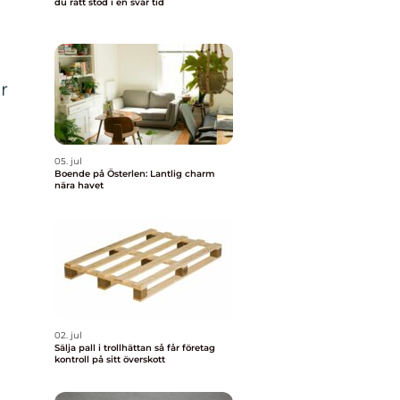
du rätt stöd i en svår tid
r
05. jul
Boende på Österlen: Lantlig charm
nära havet
02. jul
Sälja pall i trollhättan så får företag
kontroll på sitt överskott