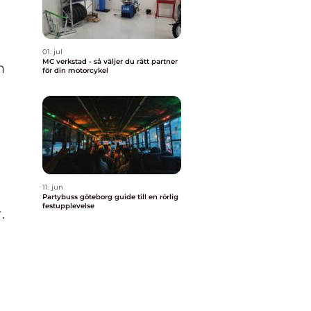
01. jul
MC verkstad - så väljer du rätt partner
m
för din motorcykel
11. jun
Partybuss göteborg guide till en rörlig
festupplevelse
.