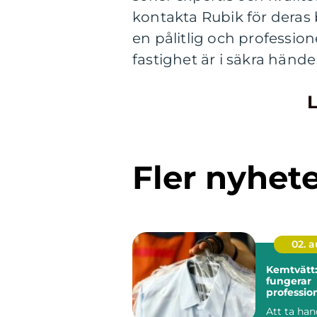
kontakta Rubik för deras 
en pålitlig och profession
fastighet är i säkra hände
L
Fler nyhet
02. 
Kemtvätt:
fungerar
profession
klädvård 
Att ta ha