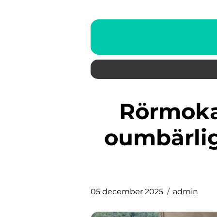
Rörmokare i Göteborg: En
oumbärlig
05 december 2025
admin