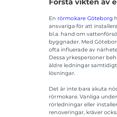
Förstå vikten av 
En
rörmokare Göteborg
h
ansvariga för att install
bl.a. hand om vattenförs
byggnader. Med Göteborgs
ofta influerade av närhet
Dessa yrkespersoner behö
äldre ledningar samtidig
lösningar.
Det är inte bara akuta nö
rörmokare. Vanliga under
rörledningar eller insta
renoveringar, kräver ocks