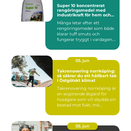
Super 10 koncentrerat
rengöringsmedel med
industrikraft för hem och
företag
Många letar efter ett
rengöringsmedel som både
klarar tuff smuts och
fungerar tryggt i vardagen.
Sup...
05. jun
Takrenovering norrköping:
så säkrar du ett hållbart tak
i Östgötskt klimat
Takrenovering norrköping är
en avgörande åtgärd för
husägare som vill skydda sin
bostad mot fukt, mö...
05. jun