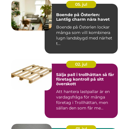
05. jul
Boende på Österlen:
Lantlig charm nära havet
Boende på Österlen lockar
många som vill kombinera
lugn landsbygd med närhet
t...
02. jul
Sälja pall i trollhättan så får
företag kontroll på sitt
överskott
Att hantera lastpallar är en
vardagsfråga för många
företag i Trollhättan, men
sällan den som får me...
01. jul