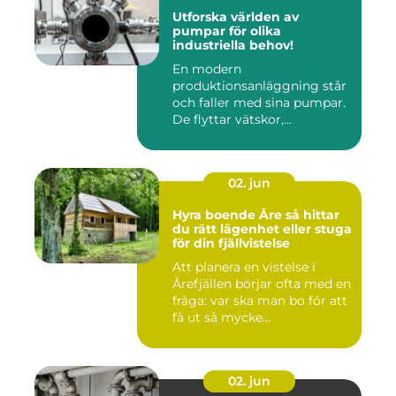
Utforska världen av
pumpar för olika
industriella behov!
En modern
produktionsanläggning står
och faller med sina pumpar.
De flyttar vätskor,...
02. jun
Hyra boende Åre så hittar
du rätt lägenhet eller stuga
för din fjällvistelse
Att planera en vistelse i
Årefjällen börjar ofta med en
fråga: var ska man bo för att
få ut så mycke...
02. jun