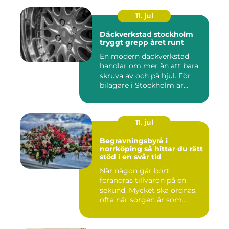
11. jul
Däckverkstad stockholm
tryggt grepp året runt
En modern däckverkstad
handlar om mer än att bara
skruva av och på hjul. För
bilägare i Stockholm är...
11. jul
Begravningsbyrå i
norrköping så hittar du rätt
stöd i en svår tid
När någon går bort
förändras tillvaron på en
sekund. Mycket ska ordnas,
ofta när sorgen är som
stark...