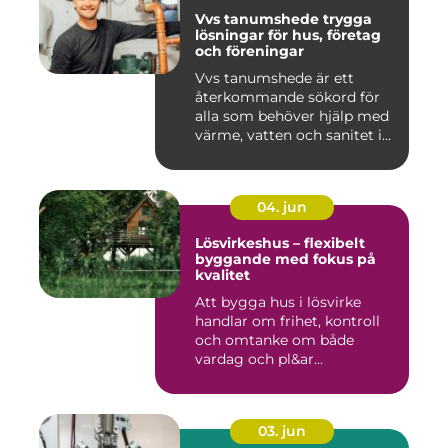
Vvs tanumshede trygga
lösningar för hus, företag
och föreningar
Vvs tanumshede är ett
återkommande sökord för
alla som behöver hjälp med
värme, vatten och sanitet i...
04. jun
Lösvirkeshus – flexibelt
byggande med fokus på
kvalitet
Att bygga hus i lösvirke
handlar om frihet, kontroll
och omtanke om både
vardag och pl&ar...
03. jun