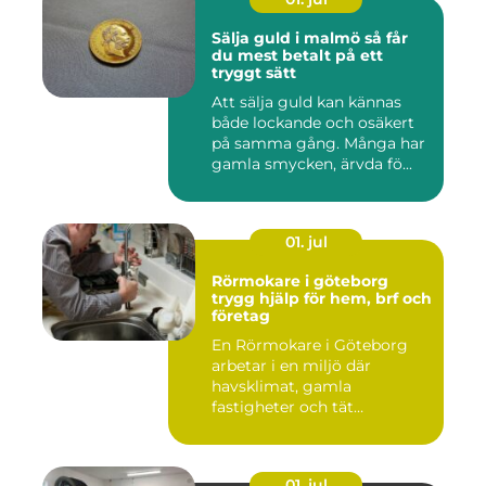
Sälja guld i malmö så får
du mest betalt på ett
tryggt sätt
Att sälja guld kan kännas
både lockande och osäkert
på samma gång. Många har
gamla smycken, ärvda fö...
01. jul
Rörmokare i göteborg
trygg hjälp för hem, brf och
företag
En Rörmokare i Göteborg
arbetar i en miljö där
havsklimat, gamla
fastigheter och tät
stadsmiljö stäl...
01. jul