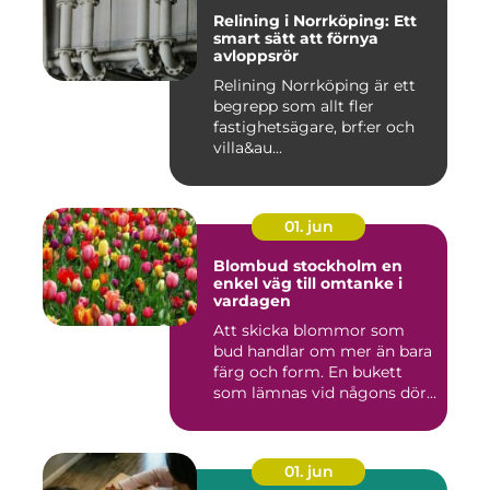
Relining i Norrköping: Ett
smart sätt att förnya
avloppsrör
Relining Norrköping är ett
begrepp som allt fler
fastighetsägare, brf:er och
villa&au...
01. jun
Blombud stockholm en
enkel väg till omtanke i
vardagen
Att skicka blommor som
bud handlar om mer än bara
färg och form. En bukett
som lämnas vid någons dör...
01. jun