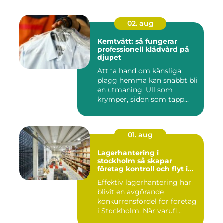
02. aug
Kemtvätt: så fungerar
professionell klädvård på
djupet
Att ta hand om känsliga
plagg hemma kan snabbt bli
en utmaning. Ull som
krymper, siden som tapp...
01. aug
Lagerhantering i
stockholm så skapar
företag kontroll och flyt i
logistiken
Effektiv lagerhantering har
blivit en avgörande
konkurrensfördel för företag
i Stockholm. När varufl...