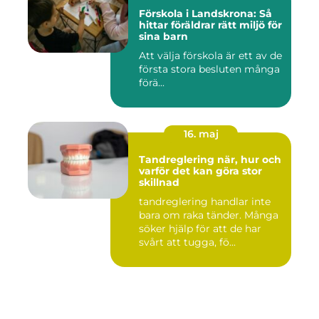
Förskola i Landskrona: Så
hittar föräldrar rätt miljö för
sina barn
Att välja förskola är ett av de
första stora besluten många
förä...
16. maj
Tandreglering när, hur och
varför det kan göra stor
skillnad
tandreglering handlar inte
bara om raka tänder. Många
söker hjälp för att de har
svårt att tugga, fö...