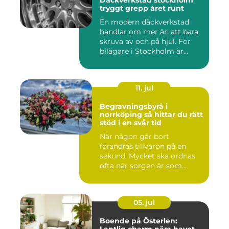
Däckverkstad stockholm
tryggt grepp året runt
En modern däckverkstad
handlar om mer än att bara
skruva av och på hjul. För
bilägare i Stockholm är...
11. jul
Begravningsbyrå i
norrköping så hittar du rätt
stöd i en svår tid
När någon går bort
förändras tillvaron på en
sekund. Mycket ska ordnas,
ofta när sorgen är som
stark...
05. jul
Boende på Österlen: