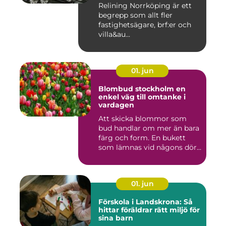
Relining Norrköping är ett
begrepp som allt fler
fastighetsägare, brf:er och
villa&au...
01. jun
Blombud stockholm en
enkel väg till omtanke i
vardagen
Att skicka blommor som
bud handlar om mer än bara
färg och form. En bukett
som lämnas vid någons dör...
01. jun
Förskola i Landskrona: Så
hittar föräldrar rätt miljö för
sina barn