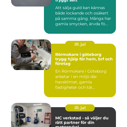
tryggt sätt
Att sälja guld kan kännas
både lockande och osäkert
på samma gång. Många har
gamla smycken, ärvda fö...
01. jul
Rörmokare i göteborg
trygg hjälp för hem, brf och
företag
En Rörmokare i Göteborg
arbetar i en miljö där
havsklimat, gamla
fastigheter och tät
stadsmiljö stäl...
01. jul
MC verkstad - så väljer du
rätt partner för din