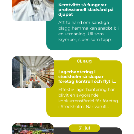
Kemtvätt: så fungerar
professionell klädvård på
djupet
Att ta hand om känsliga
plagg hemma kan snabbt bli
en utmaning. Ull som
krymper, siden som tapp...
01. aug
Lagerhantering i
stockholm så skapar
företag kontroll och flyt i
logistiken
Effektiv lagerhantering har
blivit en avgörande
konkurrensfördel för företag
i Stockholm. När varufl...
31. jul