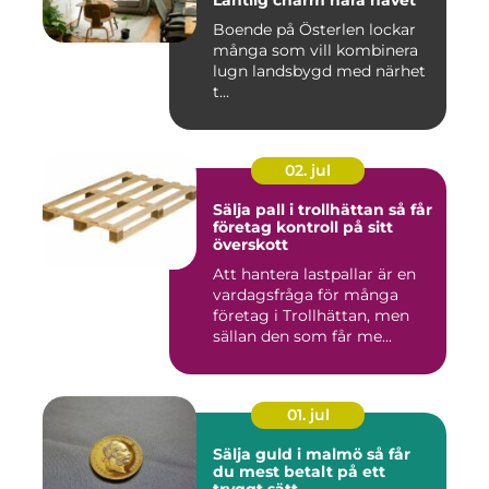
Lantlig charm nära havet
Boende på Österlen lockar
många som vill kombinera
lugn landsbygd med närhet
t...
02. jul
Sälja pall i trollhättan så får
företag kontroll på sitt
överskott
Att hantera lastpallar är en
vardagsfråga för många
företag i Trollhättan, men
sällan den som får me...
01. jul
Sälja guld i malmö så får
du mest betalt på ett