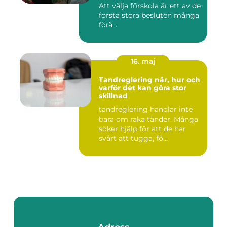
Att välja förskola är ett av de
första stora besluten många
förä...
16. maj
Tandreglering när, hur och
varför det kan göra stor
skillnad
tandreglering handlar inte
bara om raka tänder. Många
söker hjälp för att de har
svårt att tugga, fö...