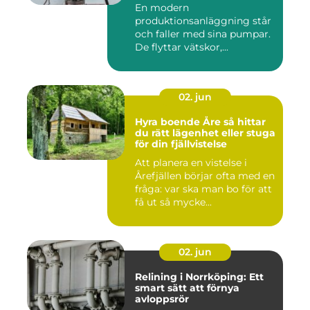
En modern
produktionsanläggning står
och faller med sina pumpar.
De flyttar vätskor,...
02. jun
Hyra boende Åre så hittar
du rätt lägenhet eller stuga
för din fjällvistelse
Att planera en vistelse i
Årefjällen börjar ofta med en
fråga: var ska man bo för att
få ut så mycke...
02. jun
Relining i Norrköping: Ett
smart sätt att förnya
avloppsrör