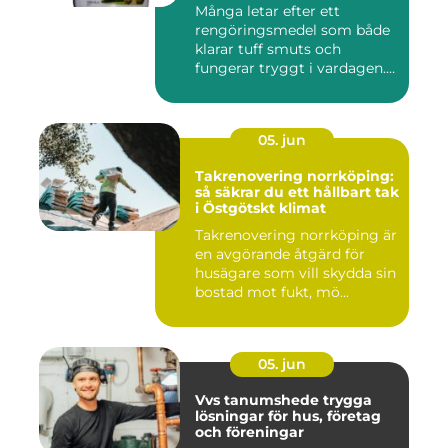
företag
Många letar efter ett
rengöringsmedel som både
klarar tuff smuts och
fungerar tryggt i vardagen.
Sup...
05. jun
Takrenovering norrköping:
så säkrar du ett hållbart tak
i Östgötskt klimat
Takrenovering norrköping är
en avgörande åtgärd för
husägare som vill skydda sin
bostad mot fukt, mö...
05. jun
Vvs tanumshede trygga
lösningar för hus, företag
och föreningar