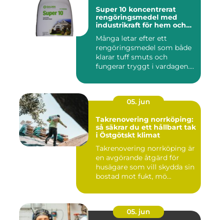
Super 10 koncentrerat
rengöringsmedel med
industrikraft för hem och
företag
Många letar efter ett
rengöringsmedel som både
klarar tuff smuts och
fungerar tryggt i vardagen.
Sup...
05. jun
Takrenovering norrköping:
så säkrar du ett hållbart tak
i Östgötskt klimat
Takrenovering norrköping är
en avgörande åtgärd för
husägare som vill skydda sin
bostad mot fukt, mö...
05. jun