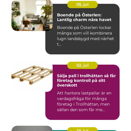
05. jul
Boende på Österlen:
Lantlig charm nära havet
Boende på Österlen lockar
många som vill kombinera
lugn landsbygd med närhet
t...
02. jul
Sälja pall i trollhättan så får
företag kontroll på sitt
överskott
Att hantera lastpallar är en
vardagsfråga för många
företag i Trollhättan, men
sällan den som får me...
01. jul