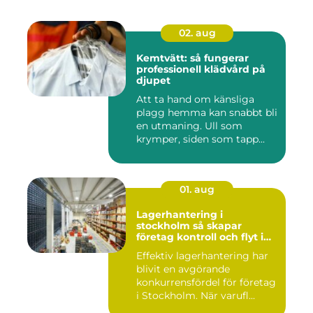
02. aug
Kemtvätt: så fungerar
professionell klädvård på
djupet
Att ta hand om känsliga
plagg hemma kan snabbt bli
en utmaning. Ull som
krymper, siden som tapp...
01. aug
Lagerhantering i
stockholm så skapar
företag kontroll och flyt i
logistiken
Effektiv lagerhantering har
blivit en avgörande
konkurrensfördel för företag
i Stockholm. När varufl...