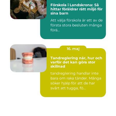
Förskola i Landskrona: Så
hittar föräldrar rätt miljö för
sina barn
Att välja förskola är ett av de
första stora besluten många
förä...
16. maj
Tandreglering när, hur och
varför det kan göra stor
skillnad
tandreglering handlar inte
bara om raka tänder. Många
söker hjälp för att de har
svårt att tugga, fö...