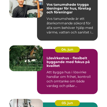
Vvs tanumshede trygga
lösningar för hus, företag
och föreningar
Vvs tanumshede är ett
återkommande sökord för
alla som behöver hjälp med
värme, vatten och sanitet i...
04. jun
Lösvirkeshus – flexibelt
byggande med fokus på
kvalitet
Att bygga hus i lösvirke
handlar om frihet, kontroll
och omtanke om både
vardag och pl&ar...
03. jun