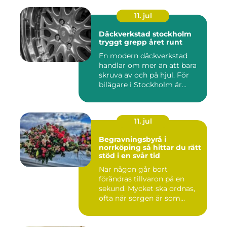
11. jul
Däckverkstad stockholm
tryggt grepp året runt
En modern däckverkstad
handlar om mer än att bara
skruva av och på hjul. För
bilägare i Stockholm är...
11. jul
Begravningsbyrå i
norrköping så hittar du rätt
stöd i en svår tid
När någon går bort
förändras tillvaron på en
sekund. Mycket ska ordnas,
ofta när sorgen är som
stark...