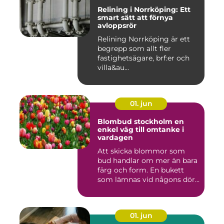
Relining i Norrköping: Ett
smart sätt att förnya
avloppsrör
Relining Norrköping är ett
begrepp som allt fler
fastighetsägare, brf:er och
villa&au...
01. jun
Blombud stockholm en
enkel väg till omtanke i
vardagen
Att skicka blommor som
bud handlar om mer än bara
färg och form. En bukett
som lämnas vid någons dör...
01. jun