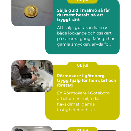
Sälja guld i malmö så får
du mest betalt på ett
tryggt sätt
Att sälja guld kan kännas
både lockande och osäkert
på samma gång. Många har
gamla smycken, ärvda fö...
01. jul
Rörmokare i göteborg
trygg hjälp för hem, brf och
företag
En Rörmokare i Göteborg
arbetar i en miljö där
havsklimat, gamla
fastigheter och tät
stadsmiljö stäl...
01. jul