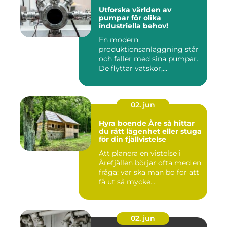
Utforska världen av
pumpar för olika
industriella behov!
En modern
produktionsanläggning står
och faller med sina pumpar.
De flyttar vätskor,...
02. jun
Hyra boende Åre så hittar
du rätt lägenhet eller stuga
för din fjällvistelse
Att planera en vistelse i
Årefjällen börjar ofta med en
fråga: var ska man bo för att
få ut så mycke...
02. jun