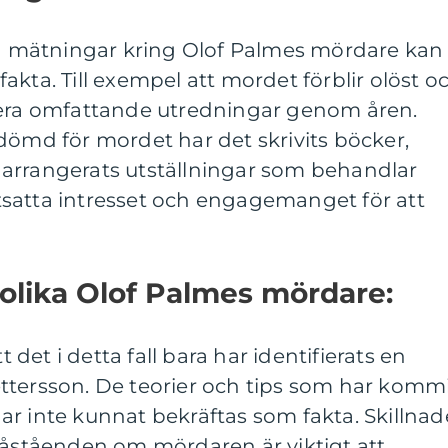
va mätningar kring Olof Palmes mördare kan 
h fakta. Till exempel att mordet förblir olöst o
lera omfattande utredningar genom åren.
dömd för mordet har det skrivits böcker,
arrangerats utställningar som behandlar
ortsatta intresset och engagemanget för att
 olika Olof Palmes mördare:
t det i detta fall bara har identifierats en
ttersson. De teorier och tips som har komm
r inte kunnat bekräftas som fakta. Skillnad
påståenden om mördaren är viktigt att