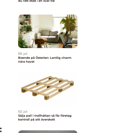
du rätt stöd i en svår tid
05. jul
Boende på Österlen: Lantlig charm
nära havet
02. jul
Sälja pall i trollhättan så får företag
kontroll på sitt överskott
: