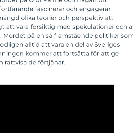
ordet på Olof Palme och frågan om
ortfarande fascinerar och engagerar
ängd olika teorier och perspektiv att
gt att vara försiktig med spekulationer och a
on. Mordet på en så framstående politiker so
igen alltid att vara en del av Sveriges
anningen kommer att fortsätta för att ge
rättvisa de förtjänar.