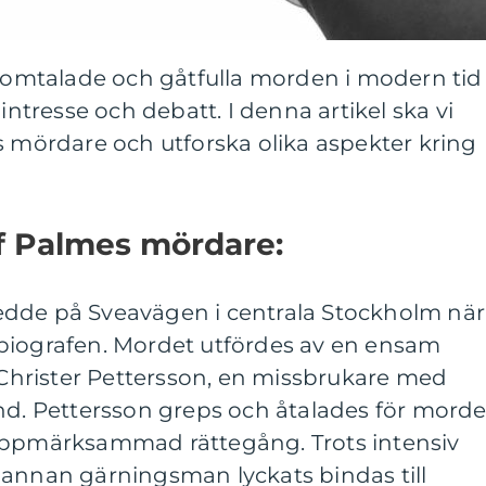
t omtalade och gåtfulla morden i modern tid
 intresse och debatt. I denna artikel ska vi
s mördare och utforska olika aspekter kring
f Palmes mördare:
edde på Sveavägen i centrala Stockholm när
biografen. Mordet utfördes av en ensam
hrister Pettersson, en missbrukare med
nd. Pettersson greps och åtalades för morde
uppmärksammad rättegång. Trots intensiv
 annan gärningsman lyckats bindas till