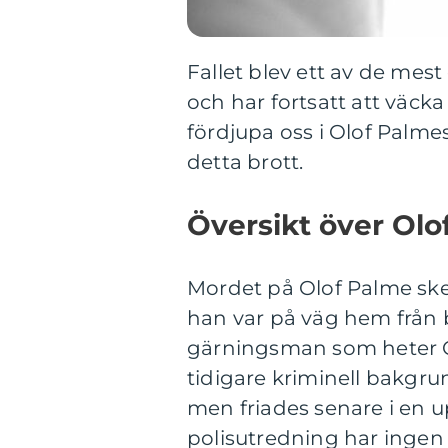
Fallet blev ett av de mes
och har fortsatt att väcka
fördjupa oss i Olof Palme
detta brott.
Översikt över Olo
Mordet på Olof Palme sk
han var på väg hem från 
gärningsman som heter C
tidigare kriminell bakgru
men friades senare i en 
polisutredning har ingen