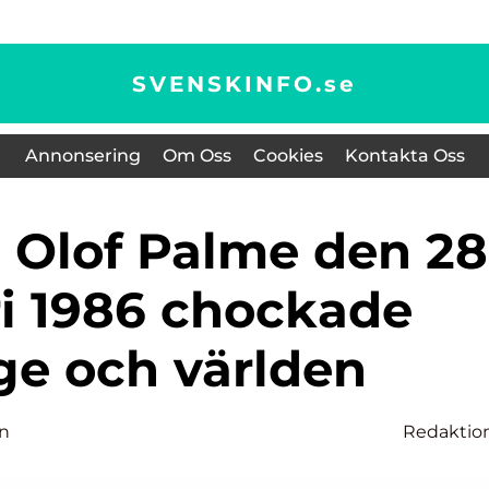
SVENSKINFO.
se
Annonsering
Om Oss
Cookies
Kontakta Oss
ri 1986 chockade
ge och världen
on
Redaktio