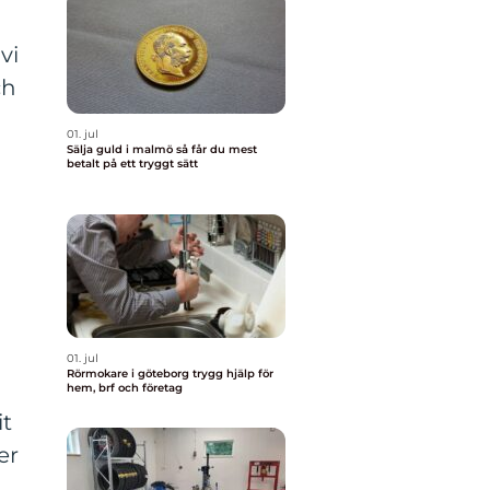
vi
ch
01. jul
Sälja guld i malmö så får du mest
betalt på ett tryggt sätt
01. jul
Rörmokare i göteborg trygg hjälp för
hem, brf och företag
it
er