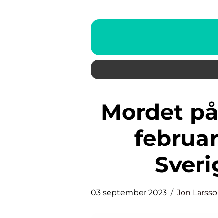
Mordet på Olof Palme den 28
februa
Sveri
03 september 2023
Jon Larss