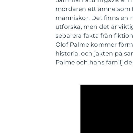
Sammanfattningsvis är m
mördaren ett ämne som f
människor. Det finns en m
utforska, men det är vikti
separera fakta från fikti
Olof Palme kommer förmodl
historia, och jakten på s
Palme och hans familj den 