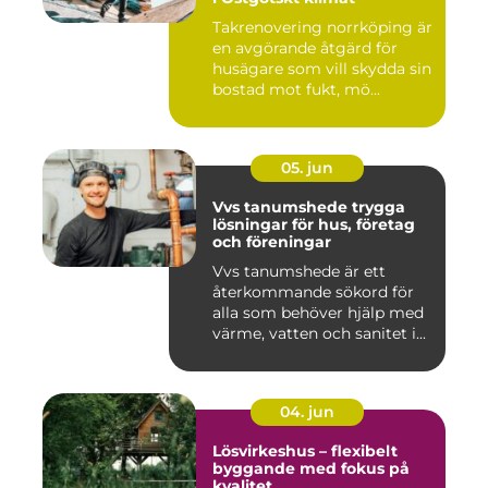
Takrenovering norrköping är
en avgörande åtgärd för
husägare som vill skydda sin
bostad mot fukt, mö...
05. jun
Vvs tanumshede trygga
lösningar för hus, företag
och föreningar
Vvs tanumshede är ett
återkommande sökord för
alla som behöver hjälp med
värme, vatten och sanitet i...
04. jun
Lösvirkeshus – flexibelt
byggande med fokus på
kvalitet