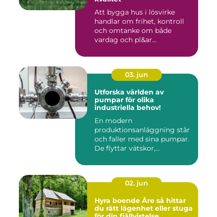
Att bygga hus i lösvirke
handlar om frihet, kontroll
och omtanke om både
vardag och pl&ar...
03. jun
Utforska världen av
pumpar för olika
industriella behov!
En modern
produktionsanläggning står
och faller med sina pumpar.
De flyttar vätskor,...
02. jun
Hyra boende Åre så hittar
du rätt lägenhet eller stuga
för din fjällvistelse