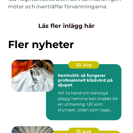
möter och överträffar förväntningarna.
Läs fler inlägg här
Fler nyheter
02. aug
Kemtvätt: så fungerar
professionell klädvård på
djupet
Att ta hand om känsliga
plagg hemma kan snabbt bli
en utmaning. Ull som
krymper, siden som tapp...
01. aug