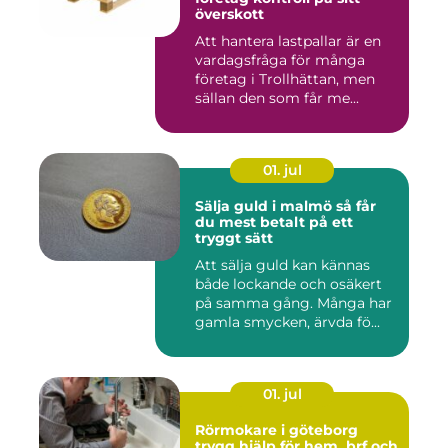
överskott
Att hantera lastpallar är en
vardagsfråga för många
företag i Trollhättan, men
sällan den som får me...
01. jul
Sälja guld i malmö så får
du mest betalt på ett
tryggt sätt
Att sälja guld kan kännas
både lockande och osäkert
på samma gång. Många har
gamla smycken, ärvda fö...
01. jul
Rörmokare i göteborg
trygg hjälp för hem, brf och