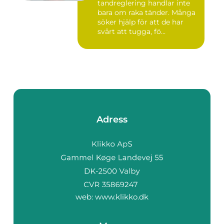
tandreglering handlar inte
bara om raka tänder. Många
söker hjälp för att de har
svårt att tugga, fö...
Adress
web:
www.klikko.dk