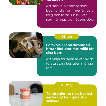
Att skicka blommor som
bud handlar om mer än bara
färg och form. En bukett
som lämnas vid någons dör...
01. jun
Förskola i Landskrona: Så
hittar föräldrar rätt miljö för
sina barn
Att välja förskola är ett av de
första stora besluten många
förä...
16. maj
Tandreglering när, hur och
varför det kan göra stor
skillnad