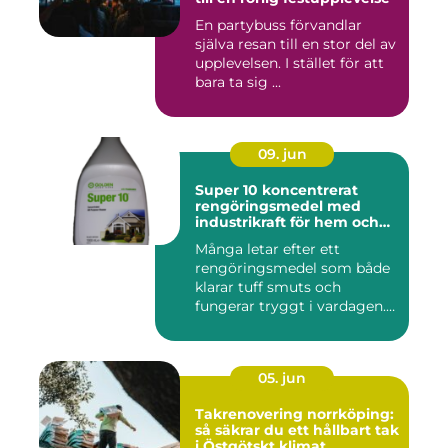
En partybuss förvandlar
själva resan till en stor del av
upplevelsen. I stället för att
bara ta sig ...
09. jun
Super 10 koncentrerat
rengöringsmedel med
industrikraft för hem och
företag
Många letar efter ett
rengöringsmedel som både
klarar tuff smuts och
fungerar tryggt i vardagen.
Sup...
05. jun
Takrenovering norrköping:
så säkrar du ett hållbart tak
i Östgötskt klimat