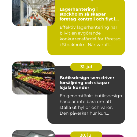
Lagerhantering i
stockholm så skapar
företag kontroll och flyt i
logistiken
Effektiv lagerhantering har
blivit en avgörande
konkurrensfördel för företag
i Stockholm. När varufl...
31. jul
Butiksdesign som driver
försäljning och skapar
lojala kunder
En genomtänkt butiksdesign
handlar inte bara om att
ställa ut hyllor och varor.
Den påverkar hur kun...
30. jul