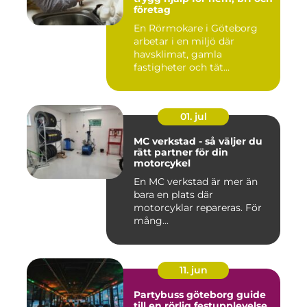
företag
En Rörmokare i Göteborg
arbetar i en miljö där
havsklimat, gamla
fastigheter och tät
stadsmiljö stäl...
01. jul
MC verkstad - så väljer du
rätt partner för din
motorcykel
En MC verkstad är mer än
bara en plats där
motorcyklar repareras. För
mång...
11. jun
Partybuss göteborg guide
till en rörlig festupplevelse