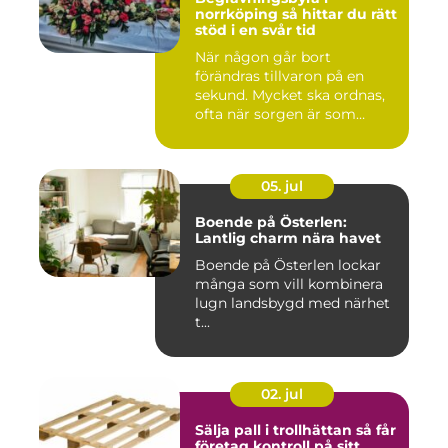
norrköping så hittar du rätt
stöd i en svår tid
När någon går bort
förändras tillvaron på en
sekund. Mycket ska ordnas,
ofta när sorgen är som
stark...
05. jul
Boende på Österlen:
Lantlig charm nära havet
Boende på Österlen lockar
många som vill kombinera
lugn landsbygd med närhet
t...
02. jul
Sälja pall i trollhättan så får
företag kontroll på sitt