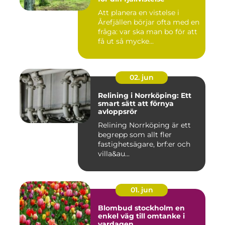
Att planera en vistelse i
Årefjällen börjar ofta med en
fråga: var ska man bo för att
få ut så mycke...
02. jun
Relining i Norrköping: Ett
smart sätt att förnya
avloppsrör
Relining Norrköping är ett
begrepp som allt fler
fastighetsägare, brf:er och
villa&au...
01. jun
Blombud stockholm en
enkel väg till omtanke i
vardagen