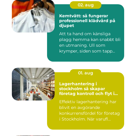
02. aug
Kemtvätt: så fungerar
professionell klädvård på
djupet
Att ta hand om känsliga
plagg hemma kan snabbt bli
en utmaning. Ull som
krymper, siden som tapp...
01. aug
Lagerhantering i
stockholm så skapar
företag kontroll och flyt i
logistiken
Effektiv lagerhantering har
blivit en avgörande
konkurrensfördel för företag
i Stockholm. När varufl...