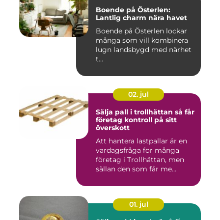
Boende på Österlen:
Lantlig charm nära havet
Boende på Österlen lockar
många som vill kombinera
lugn landsbygd med närhet
t...
02. jul
Sälja pall i trollhättan så får
företag kontroll på sitt
överskott
Att hantera lastpallar är en
vardagsfråga för många
företag i Trollhättan, men
sällan den som får me...
01. jul