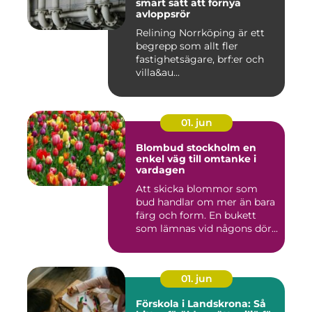
smart sätt att förnya
avloppsrör
Relining Norrköping är ett
begrepp som allt fler
fastighetsägare, brf:er och
villa&au...
01. jun
Blombud stockholm en
enkel väg till omtanke i
vardagen
Att skicka blommor som
bud handlar om mer än bara
färg och form. En bukett
som lämnas vid någons dör...
01. jun
Förskola i Landskrona: Så