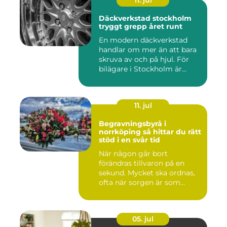
11. jul
Däckverkstad stockholm
tryggt grepp året runt
En modern däckverkstad
handlar om mer än att bara
skruva av och på hjul. För
bilägare i Stockholm är...
11. jul
Begravningsbyrå i
norrköping så hittar du rätt
stöd i en svår tid
När någon går bort
förändras tillvaron på en
sekund. Mycket ska ordnas,
ofta när sorgen är som
stark...
05. jul