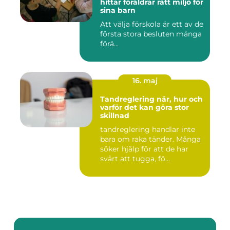
hittar föräldrar rätt miljö för
sina barn
Att välja förskola är ett av de
första stora besluten många
förä...
16. maj
Tandreglering när, hur och
varför det kan göra stor
skillnad
tandreglering handlar inte
bara om raka tänder. Många
söker hjälp för att de har
svårt att tugga, fö...