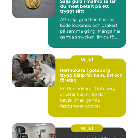
Sälja guld i malmö så får
du mest betalt på ett
tryggt sätt
Att sälja guld kan kännas
både lockande och osäkert
på samma gång. Många har
gamla smycken, ärvda fö...
01. jul
Rörmokare i göteborg
trygg hjälp för hem, brf och
företag
En Rörmokare i Göteborg
arbetar i en miljö där
havsklimat, gamla
fastigheter och tät
stadsmiljö stäl...
01. jul