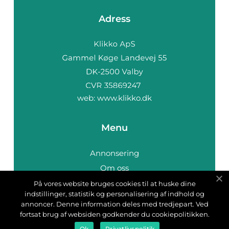
Adress
web:
www.klikko.dk
Menu
Annonsering
Om oss
Cookies
På vores website bruges cookies til at huske dine
indstillinger, statistik og personalisering af indhold og
Kontakta oss
annoncer. Denne information deles med tredjepart. Ved
Sitemap
fortsat brug af websiden godkender du cookiepolitikken.
Ok
Privatlivspolitik