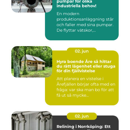
pumpar för olika
industriella behov!
En modern
produktionsanläggning står
och faller med sina pumpar.
De flyttar vätskor,...
02. jun
Hyra boende Åre så hittar
du rätt lägenhet eller stuga
för din fjällvistelse
Att planera en vistelse i
Årefjällen börjar ofta med en
fråga: var ska man bo för att
få ut så mycke...
02. jun
Relining i Norrköping: Ett