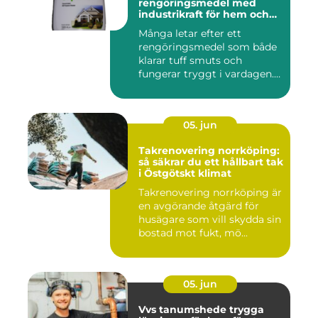
rengöringsmedel med
industrikraft för hem och
företag
Många letar efter ett
rengöringsmedel som både
klarar tuff smuts och
fungerar tryggt i vardagen.
Sup...
05. jun
Takrenovering norrköping:
så säkrar du ett hållbart tak
i Östgötskt klimat
Takrenovering norrköping är
en avgörande åtgärd för
husägare som vill skydda sin
bostad mot fukt, mö...
05. jun
Vvs tanumshede trygga