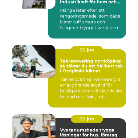
industrikraft för hem och
företag
Många letar efter ett
rengöringsmedel som både
klarar tuff smuts och
fungerar tryggt i vardagen.
Sup...
05. jun
Takrenovering norrköping:
så säkrar du ett hållbart tak
i Östgötskt klimat
Takrenovering norrköping är
en avgörande åtgärd för
husägare som vill skydda sin
bostad mot fukt, mö...
05. jun
Vvs tanumshede trygga
lösningar för hus, företag