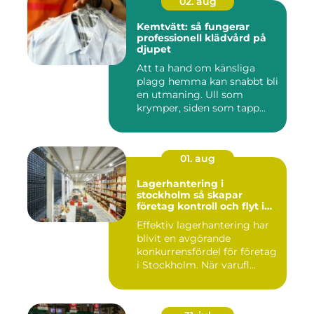
02. aug
Kemtvätt: så fungerar
professionell klädvård på
djupet
Att ta hand om känsliga
plagg hemma kan snabbt bli
en utmaning. Ull som
krymper, siden som tapp...
01. aug
Lagerhantering i
stockholm så skapar
företag kontroll och flyt i
logistiken
Effektiv lagerhantering har
blivit en avgörande
konkurrensfördel för företag
i Stockholm. När varufl...