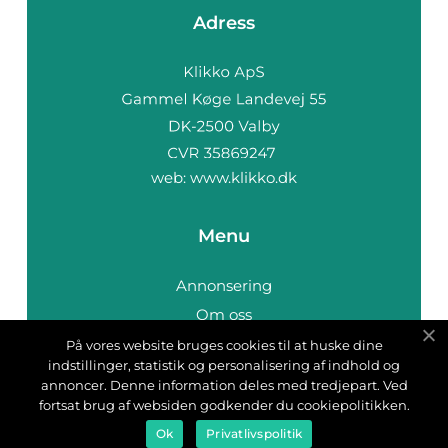
Adress
web:
www.klikko.dk
Menu
Annonsering
Om oss
Cookies
På vores website bruges cookies til at huske dine
indstillinger, statistik og personalisering af indhold og
Kontakta oss
annoncer. Denne information deles med tredjepart. Ved
Sitemap
fortsat brug af websiden godkender du cookiepolitikken.
Ok
Privatlivspolitik