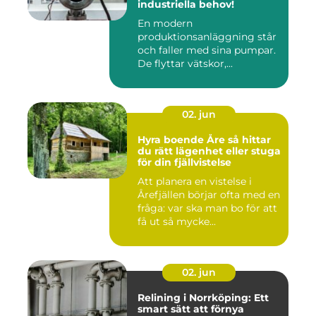
industriella behov!
En modern
produktionsanläggning står
och faller med sina pumpar.
De flyttar vätskor,...
02. jun
Hyra boende Åre så hittar
du rätt lägenhet eller stuga
för din fjällvistelse
Att planera en vistelse i
Årefjällen börjar ofta med en
fråga: var ska man bo för att
få ut så mycke...
02. jun
Relining i Norrköping: Ett
smart sätt att förnya