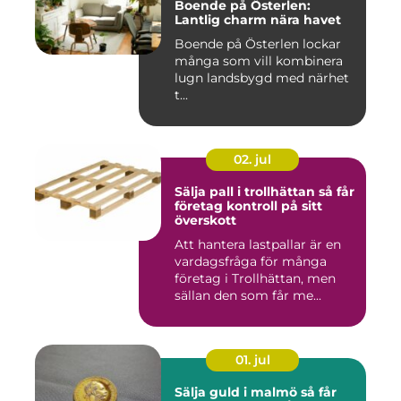
Boende på Österlen:
Lantlig charm nära havet
Boende på Österlen lockar
många som vill kombinera
lugn landsbygd med närhet
t...
02. jul
Sälja pall i trollhättan så får
företag kontroll på sitt
överskott
Att hantera lastpallar är en
vardagsfråga för många
företag i Trollhättan, men
sällan den som får me...
01. jul
Sälja guld i malmö så får