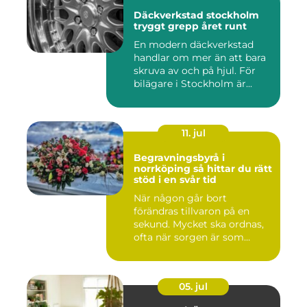
Däckverkstad stockholm
tryggt grepp året runt
En modern däckverkstad
handlar om mer än att bara
skruva av och på hjul. För
bilägare i Stockholm är...
11. jul
Begravningsbyrå i
norrköping så hittar du rätt
stöd i en svår tid
När någon går bort
förändras tillvaron på en
sekund. Mycket ska ordnas,
ofta när sorgen är som
stark...
05. jul