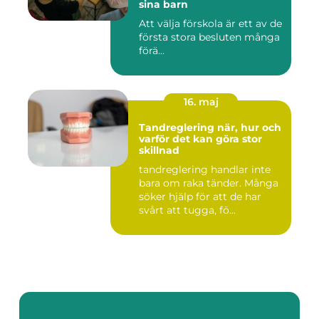
sina barn
Att välja förskola är ett av de
första stora besluten många
förä...
16. maj
Tandreglering när, hur och
varför det kan göra stor
skillnad
tandreglering handlar inte
bara om raka tänder. Många
söker hjälp för att de har
svårt att tugga, fö...