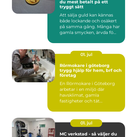
du mest betalt på ett
tryggt sätt
Att sälja guld kan kännas
både lockande och osäkert
på samma gång. Många har
gamla smycken, ärvda fö...
01. jul
Rörmokare i göteborg
trygg hjälp för hem, brf och
företag
En Rörmokare i Göteborg
arbetar i en miljö där
havsklimat, gamla
fastigheter och tät
stadsmiljö stäl...
01. jul
MC verkstad - så väljer du