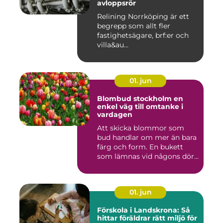
avloppsrör
Relining Norrköping är ett
begrepp som allt fler
fastighetsägare, brf:er och
villa&au...
01. jun
Blombud stockholm en
enkel väg till omtanke i
vardagen
Att skicka blommor som
bud handlar om mer än bara
färg och form. En bukett
som lämnas vid någons dör...
01. jun
Förskola i Landskrona: Så
hittar föräldrar rätt miljö för