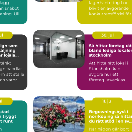
plagg
lagerhantering har
n snabbt
blivit en avgörande
aning. Ull
konkurrensfördel för
er, siden
företag i Stockholm.
.
När varufl...
ul
30. jul
sign som
Så hittar företag rät
säljning
bland lediga lokaler
r lojala
stockholm
tänkt
Att hitta rätt lokal i
ign handlar
Stockholm kan
om att ställa
avgöra hur ett
och varor.
företag utvecklas
kar hur
under många år
framåt. Läget p...
ul
11. jul
stad
Begravningsbyrå i
gt
norrköping så hittar
t runt
du rätt stöd i en svå
tid
n
När någon går bort