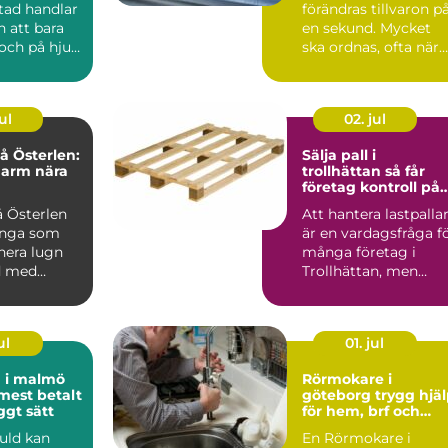
tad handlar
förändras tillvaron p
 att bara
en sekund. Mycket
och på hjul.
ska ordnas, ofta när
re i
sorgen är som stark..
är...
ul
02. jul
 Österlen:
Sälja pall i
harm nära
trollhättan så får
företag kontroll på
sitt överskott
 Österlen
Att hantera lastpalla
ånga som
är en vardagsfråga f
nera lugn
många företag i
d med
Trollhättan, men
sällan den som får
me...
ul
01. jul
d i malmö
Rörmokare i
 mest betalt
göteborg trygg hjälp
ggt sätt
för hem, brf och
företag
guld kan
En Rörmokare i