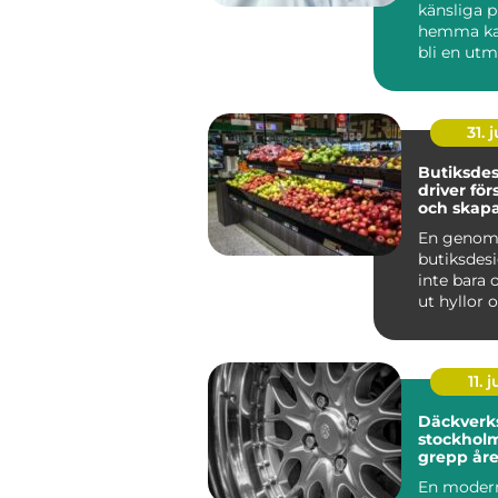
känsliga 
hemma ka
bli en utm
som krymp
som tapp..
31. j
Butiksde
driver för
och skapa
kunder
En genom
butiksdes
inte bara 
ut hyllor 
Den påver
kun...
11. j
Däckverk
stockholm tryg
grepp åre
En moder