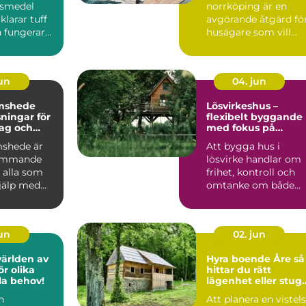
gsmedel
norrköping är en
larar tuff
avgörande åtgärd fö
 fungerar
husägare som vill
ardagen.
skydda sin bostad
mot fukt, mö...
jun
04. jun
mshede
Lösvirkeshus –
sningar för
flexibelt byggande
tag och
med fokus på
r
kvalitet
shede är
Att bygga hus i
kommande
lösvirke handlar om
 alla som
frihet, kontroll och
jälp med
omtanke om både
tten och
vardag och pl&ar...
jun
02. jun
världen av
Hyra boende Åre så
r olika
hittar du rätt
lla behov!
lägenhet eller stug
för din fjällvistelse
n
Att planera en vistel