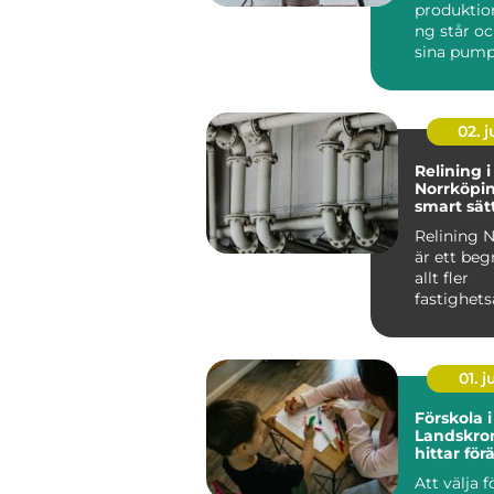
produktio
ng står oc
sina pump
flyttar väts
02. 
Relining i
Norrköpin
smart sätt
avloppsrö
Relining 
är ett be
allt fler
fastighets
och villa&a
01. 
Förskola i
Landskro
hittar förä
miljö för 
Att välja f