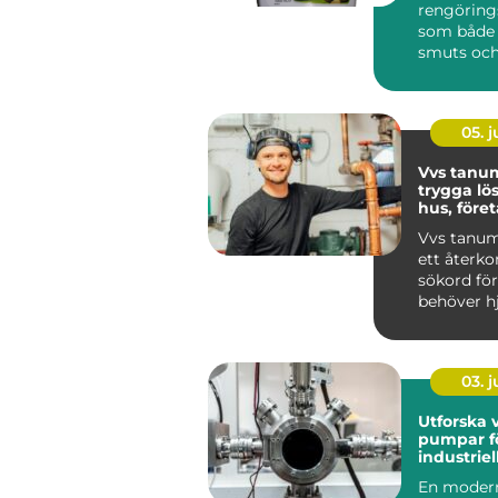
rengörin
som både k
smuts och
tryggt i v
Sup...
05. 
Vvs tanu
trygga lö
hus, före
föreninga
Vvs tanum
ett åter
sökord för
behöver h
värme, va
sanitet i...
03. 
Utforska 
pumpar fö
industrie
En moder