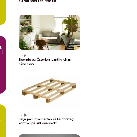
du rätt stöd i en svår tid
t
 i
05. jul
Boende på Österlen: Lantlig charm
nära havet
02. jul
Sälja pall i trollhättan så får företag
kontroll på sitt överskott
r