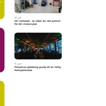
n
,
01. jul
MC verkstad - så väljer du rätt partner
för din motorcykel
11. jun
Partybuss göteborg guide till en rörlig
festupplevelse