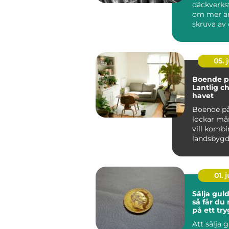
däckverks
om mer än
skruva av 
För biläga
Stockholm 
05. j
Boende på
Lantlig c
havet
Boende på
lockar m
vill kombi
landsbyg
närhet t...
01. j
Sälja gul
så får du
på ett try
Att sälja 