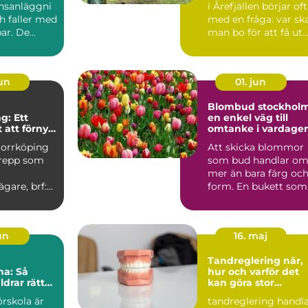
nsanläggni
i Årefjällen börjar of
h faller med
med en fråga: var sk
ar. De
man bo för att få ut
kor,...
så mycke...
jun
01. jun
Blombud stockhol
g: Ett
en enkel väg till
 att förnya
omtanke i vardage
r
Norrköping
Att skicka blommor
grepp som
som bud handlar o
mer än bara färg oc
ägare, brf:er
form. En bukett som
u...
lämnas vid någons
dör...
jun
16. maj
Tandreglering när,
na: Så
hur och varför det
ldrar rätt
kan göra stor
sina barn
skillnad
örskola är
tandreglering handl