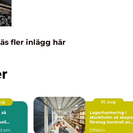
äs fler inlägg här
er
aug
01. aug
 så
Lagerhantering i
stockholm så skapar
ell
företag kontroll och
på djupet
flyt i logistiken
nd om
Effektiv