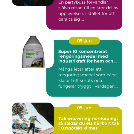
En partybuss förvandlar
själva resan till en stor del av
upplevelsen. I stället för att
bara ta sig ...
09. jun
Super 10 koncentrerat
rengöringsmedel med
industrikraft för hem och
företag
Många letar efter ett
rengöringsmedel som både
klarar tuff smuts och
fungerar tryggt i vardagen.
Sup...
05. jun
Takrenovering norrköping:
så säkrar du ett hållbart tak
i Östgötskt klimat