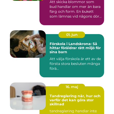
Att skicka blommor som
bud handlar om mer än bara
färg och form. En bukett
som lämnas vid någons dör...
01. jun
Förskola i Landskrona: Så
hittar föräldrar rätt miljö för
sina barn
Att välja förskola är ett av de
första stora besluten många
förä...
16. maj
Tandreglering när, hur och
varför det kan göra stor
skillnad
tandreglering handlar inte