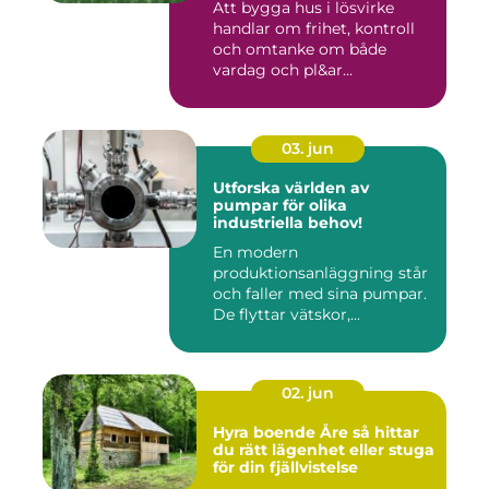
Att bygga hus i lösvirke
handlar om frihet, kontroll
och omtanke om både
vardag och pl&ar...
03. jun
Utforska världen av
pumpar för olika
industriella behov!
En modern
produktionsanläggning står
och faller med sina pumpar.
De flyttar vätskor,...
02. jun
Hyra boende Åre så hittar
du rätt lägenhet eller stuga
för din fjällvistelse