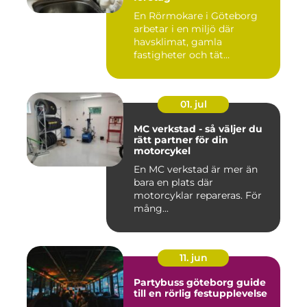
En Rörmokare i Göteborg
arbetar i en miljö där
havsklimat, gamla
fastigheter och tät
stadsmiljö stäl...
01. jul
MC verkstad - så väljer du
rätt partner för din
motorcykel
En MC verkstad är mer än
bara en plats där
motorcyklar repareras. För
mång...
11. jun
Partybuss göteborg guide
till en rörlig festupplevelse