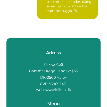
bara om raka tänder. Många
söker hjälp för att de har
svårt att tugga, fö...
Adress
web:
www.klikko.dk
Menu