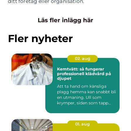
ditt företag eller organisation.
Läs fler inlägg här
Fler nyheter
02. aug
Kemtvätt: så fungerar
professionell klädvård på
djupet
Att ta hand om känsliga
plagg hemma kan snabbt bli
en utmaning. Ull som
krymper, siden som tapp...
01. aug