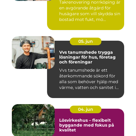
Takrenovering norrköping är
en avgörande åtgärd för
husägare som vill skydda sin
bostad mot fukt, mö...
05. jun
Vvs tanumshede trygga
lösningar för hus, företag
och föreningar
Vvs tanumshede är ett
återkommande sökord för
alla som behöver hjälp med
värme, vatten och sanitet i...
04. jun
Lösvirkeshus – flexibelt
byggande med fokus på
kvalitet