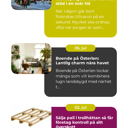
stöd i en svår tid
När någon går bort
förändras tillvaron på en
sekund. Mycket ska ordnas,
ofta när sorgen är som
stark...
05. jul
Boende på Österlen:
Lantlig charm nära havet
Boende på Österlen lockar
många som vill kombinera
lugn landsbygd med närhet
t...
02. jul
Sälja pall i trollhättan så får
företag kontroll på sitt
överskott