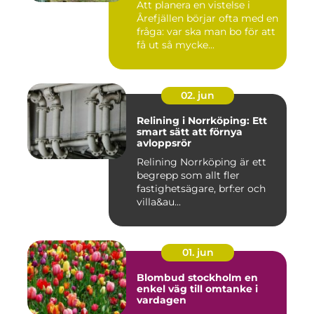
Att planera en vistelse i
Årefjällen börjar ofta med en
fråga: var ska man bo för att
få ut så mycke...
02. jun
Relining i Norrköping: Ett
smart sätt att förnya
avloppsrör
Relining Norrköping är ett
begrepp som allt fler
fastighetsägare, brf:er och
villa&au...
01. jun
Blombud stockholm en
enkel väg till omtanke i
vardagen