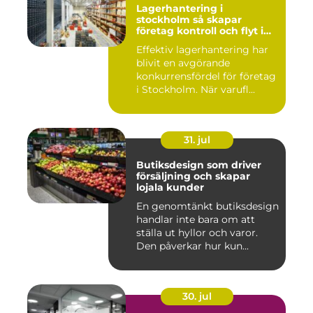
Lagerhantering i
stockholm så skapar
företag kontroll och flyt i
logistiken
Effektiv lagerhantering har
blivit en avgörande
konkurrensfördel för företag
i Stockholm. När varufl...
31. jul
Butiksdesign som driver
försäljning och skapar
lojala kunder
En genomtänkt butiksdesign
handlar inte bara om att
ställa ut hyllor och varor.
Den påverkar hur kun...
30. jul