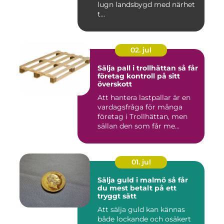
lugn landsbygd med närhet
t...
02. jul
Sälja pall i trollhättan så får
företag kontroll på sitt
överskott
Att hantera lastpallar är en
vardagsfråga för många
företag i Trollhättan, men
sällan den som får me...
01. jul
Sälja guld i malmö så får
du mest betalt på ett
tryggt sätt
Att sälja guld kan kännas
både lockande och osäkert