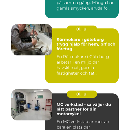
på samma gång. Många har
gamla smycken, ärvda fö...
01. jul
Rörmokare i göteborg
trygg hjälp för hem, brf och
företag
En Rörmokare i Göteborg
arbetar i en miljö där
havsklimat, gamla
fastigheter och tät
stadsmiljö stäl...
01. jul
MC verkstad - så väljer du
rätt partner för din
motorcykel
En MC verkstad är mer än
bara en plats där