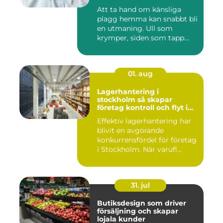
Att ta hand om känsliga
plagg hemma kan snabbt bli
en utmaning. Ull som
krymper, siden som tapp...
01. aug
Lagerhantering i
stockholm så skapar
företag kontroll och flyt i
logistiken
Effektiv lagerhantering har
blivit en avgörande
konkurrensfördel för företag
i Stockholm. När varufl...
31. jul
Butiksdesign som driver
försäljning och skapar
lojala kunder