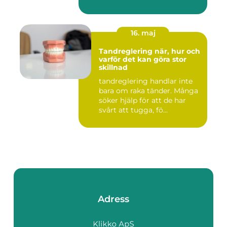
16. maj
Tandreglering när, hur och
varför det kan göra stor
skillnad
tandreglering handlar inte
bara om raka tänder. Många
söker hjälp för att de har
svårt att tugga, fö...
Adress