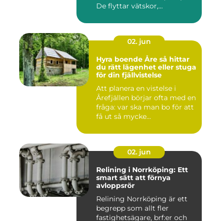
De flyttar vätskor,...
02. jun
Hyra boende Åre så hittar
du rätt lägenhet eller stuga
för din fjällvistelse
Att planera en vistelse i
Årefjällen börjar ofta med en
fråga: var ska man bo för att
få ut så mycke...
02. jun
Relining i Norrköping: Ett
smart sätt att förnya
avloppsrör
Relining Norrköping är ett
begrepp som allt fler
fastighetsägare, brf:er och