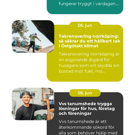
fungerar tryggt i vardagen.
Sup...
05. jun
Takrenovering norrköping:
så säkrar du ett hållbart tak
i Östgötskt klimat
Takrenovering norrköping är
en avgörande åtgärd för
husägare som vill skydda sin
bostad mot fukt, mö...
05. jun
Vvs tanumshede trygga
lösningar för hus, företag
och föreningar
Vvs tanumshede är ett
återkommande sökord för
alla som behöver hjälp med