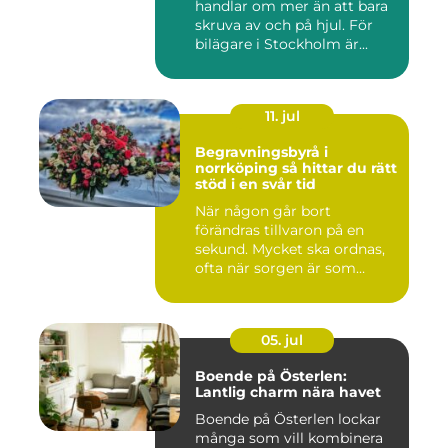
handlar om mer än att bara
skruva av och på hjul. För
bilägare i Stockholm är...
11. jul
Begravningsbyrå i
norrköping så hittar du rätt
stöd i en svår tid
När någon går bort
förändras tillvaron på en
sekund. Mycket ska ordnas,
ofta när sorgen är som
stark...
05. jul
Boende på Österlen:
Lantlig charm nära havet
Boende på Österlen lockar
många som vill kombinera