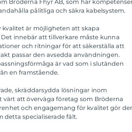
e, som Bröderna Fhyr AB, som har kompetense
handahålla pålitliga och säkra kabelsystem.
 kvalitet är möjligheten att skapa
Det innebär att tillverkare måste kunna
tioner och ritningar för att säkerställa att
exakt passar den avsedda användningen.
npassningsförmåga är vad som i slutänden
 från en framstående.
rade, skräddarsydda lösningar inom
et värt att överväga företag som Bröderna
arenhet och engagemang för kvalitet gör d
om detta specialiserade fält.