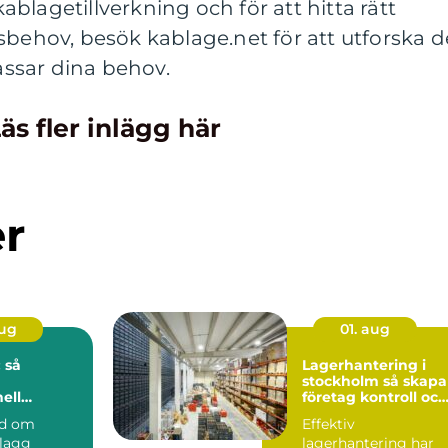
blagetillverkning och för att hitta rätt
sbehov, besök kablage.net för att utforska d
ssar dina behov.
äs fler inlägg här
er
aug
01. aug
 så
Lagerhantering i
stockholm så skapar
ell
företag kontroll och
på djupet
flyt i logistiken
nd om
Effektiv
plagg
lagerhantering har