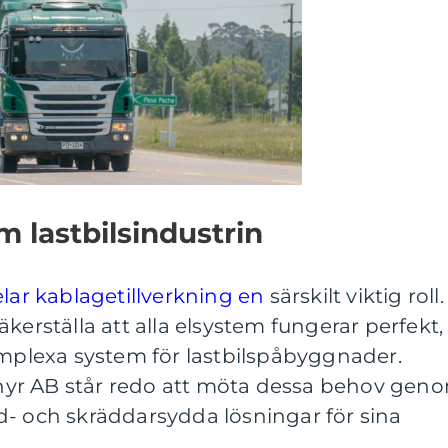
m lastbilsindustrin
lar kablagetillverkning en
särskilt viktig roll.
kerställa att alla elsystem fungerar perfekt,
omplexa system för lastbilspåbyggnader.
yr AB står redo att möta dessa behov gen
d- och skräddarsydda lösningar för sina