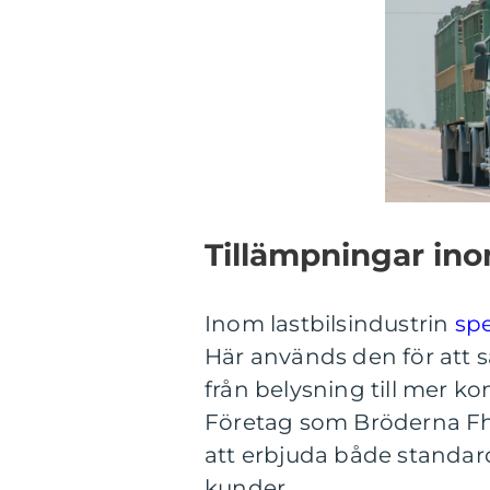
Tillämpningar ino
Inom lastbilsindustrin
spe
Här används den för att sä
från belysning till mer k
Företag som Bröderna Fh
att erbjuda både standar
kunder.