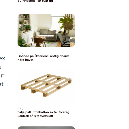
du rätt stöd i en svår tid
05. jul
Boende på Österlen: Lantlig charm
ex
nära havet
a
an
et
02. jul
Sälja pall i trollhättan så får företag
kontroll på sitt överskott