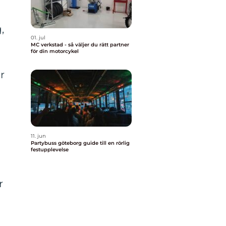
,
01. jul
MC verkstad - så väljer du rätt partner
för din motorcykel
r
11. jun
Partybuss göteborg guide till en rörlig
festupplevelse
r