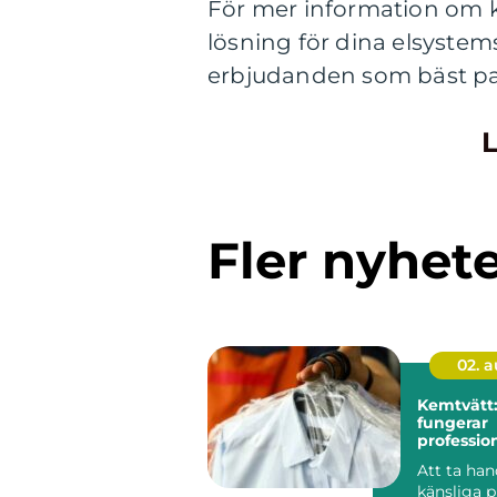
För mer information om ka
lösning för dina elsystem
erbjudanden som bäst pa
L
Fler nyhet
02. 
Kemtvätt:
fungerar
profession
klädvård 
Att ta ha
känsliga 