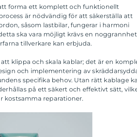
tt forma ett komplett och funktionellt
process är nödvändig för att säkerställa att
fordon, såsom lastbilar, fungerar i harmoni
 detta ska vara möjligt krävs en noggrannhet
farna tillverkare kan erbjuda.
att klippa och skala kablar; det är en kompl
design och implementering av skräddarsydd
ndens specifika behov. Utan rätt kablage k
rhållas på ett säkert och effektivt sätt, vilk
ller kostsamma reparationer.