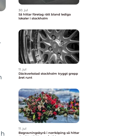
30. jul
Så hittar företag rätt bland lediga
lokaler i stockholm
,
11. jul
Däckverkstad stockholm tryggt grepp
m
året runt
11. jul
ch
Begravningsbyrå i norrköping så hittar