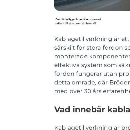
Kablagetillverkning är ett
särskilt för stora fordon
monterade komponenter o
effektiva system som säkers
fordon fungerar utan prob
detta område, där Bröde
med över 30 års erfarenhe
Vad innebär kabla
Kablagetillverkning är p