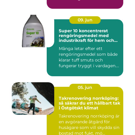
09. jun
Super 10 koncentrerat
rengöringsmedel med
industrikraft för hem och
företag
Många letar efter ett
rengöringsmedel som både
klarar tuff smuts och
fungerar tryggt i vardagen.
Sup...
05. jun
Takrenovering norrköping:
så säkrar du ett hållbart tak
i Östgötskt klimat
Takrenovering norrköping är
en avgörande åtgärd för
husägare som vill skydda sin
bostad mot fukt, mö...