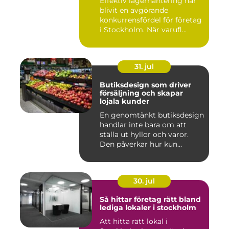
Effektiv lagerhantering har
blivit en avgörande
konkurrensfördel för företag
i Stockholm. När varufl...
31. jul
Butiksdesign som driver
försäljning och skapar
lojala kunder
En genomtänkt butiksdesign
handlar inte bara om att
ställa ut hyllor och varor.
Den påverkar hur kun...
30. jul
Så hittar företag rätt bland
lediga lokaler i stockholm
Att hitta rätt lokal i