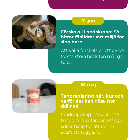
01. jun
Förskola i Landskrona: Så
hittar föräldrar rätt miljö för
sina barn
Att välja förskola är ett av de
första stora besluten många
förä...
16. maj
Tandreglering när, hur och
varför det kan göra stor
skillnad
tandreglering handlar inte
bara om raka tänder. Många
söker hjälp för att de har
svårt att tugga, fö...