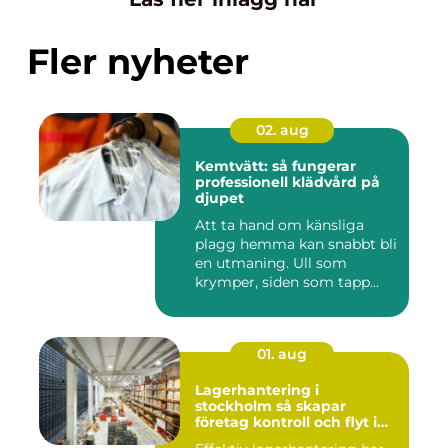
Fler nyheter
02. aug
Kemtvätt: så fungerar
professionell klädvård på
djupet
Att ta hand om känsliga
plagg hemma kan snabbt bli
en utmaning. Ull som
krymper, siden som tapp...
01. aug
Lagerhantering i
stockholm så skapar
företag kontroll och flyt i
logistiken