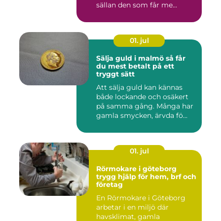
sällan den som får me...
01. jul
Sälja guld i malmö så får
du mest betalt på ett
tryggt sätt
Att sälja guld kan kännas
både lockande och osäkert
på samma gång. Många har
gamla smycken, ärvda fö...
01. jul
Rörmokare i göteborg
trygg hjälp för hem, brf och
företag
En Rörmokare i Göteborg
arbetar i en miljö där
havsklimat, gamla