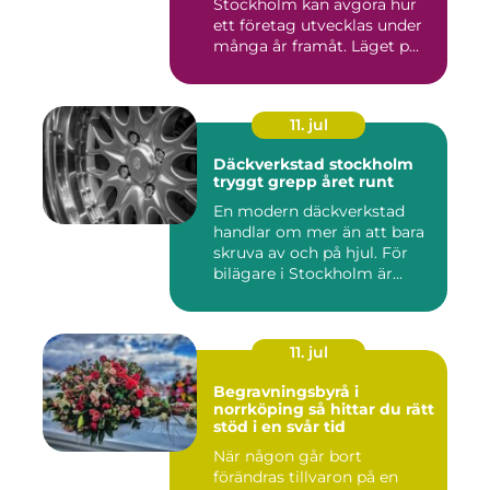
Stockholm kan avgöra hur
ett företag utvecklas under
många år framåt. Läget p...
11. jul
Däckverkstad stockholm
tryggt grepp året runt
En modern däckverkstad
handlar om mer än att bara
skruva av och på hjul. För
bilägare i Stockholm är...
11. jul
Begravningsbyrå i
norrköping så hittar du rätt
stöd i en svår tid
När någon går bort
förändras tillvaron på en