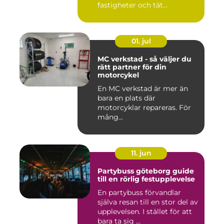
fastigheter och tät
stadsmiljö stäl...
01. jul
MC verkstad - så väljer du
rätt partner för din
motorcykel
En MC verkstad är mer än
bara en plats där
motorcyklar repareras. För
mång...
11. jun
Partybuss göteborg guide
till en rörlig festupplevelse
En partybuss förvandlar
själva resan till en stor del av
upplevelsen. I stället för att
bara ta sig ...