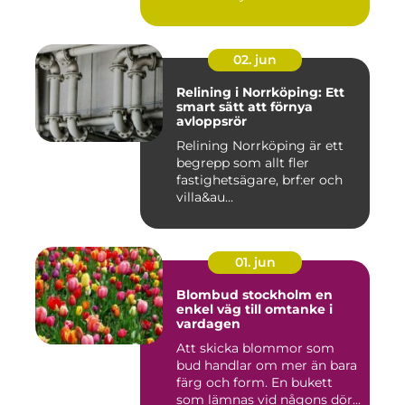
02. jun
Relining i Norrköping: Ett
smart sätt att förnya
avloppsrör
Relining Norrköping är ett
begrepp som allt fler
fastighetsägare, brf:er och
villa&au...
01. jun
Blombud stockholm en
enkel väg till omtanke i
vardagen
Att skicka blommor som
bud handlar om mer än bara
färg och form. En bukett
som lämnas vid någons dör...