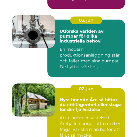
03. jun
Utforska världen av
pumpar för olika
industriella behov!
En modern
produktionsanläggning står
och faller med sina pumpar.
De flyttar vätskor,...
02. jun
Hyra boende Åre så hittar
du rätt lägenhet eller stuga
för din fjällvistelse
Att planera en vistelse i
Årefjällen börjar ofta med en
fråga: var ska man bo för att
få ut så mycke...