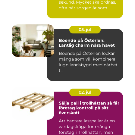
sekund. Mycket ska ordnas,
ofta när sorgen är som
stark...
05. jul
Boende på Österlen:
Lantlig charm nära havet
Boende på Österlen lockar
många som vill kombinera
lugn landsbygd med närhet
t...
02. jul
Sälja pall i trollhättan så får
företag kontroll på sitt
överskott
Att hantera lastpallar är en
vardagsfråga för många
företag i Trollhättan, men