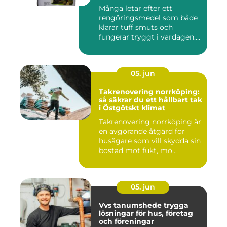
företag
Många letar efter ett
rengöringsmedel som både
klarar tuff smuts och
fungerar tryggt i vardagen.
Sup...
05. jun
Takrenovering norrköping:
så säkrar du ett hållbart tak
i Östgötskt klimat
Takrenovering norrköping är
en avgörande åtgärd för
husägare som vill skydda sin
bostad mot fukt, mö...
05. jun
Vvs tanumshede trygga
lösningar för hus, företag
och föreningar