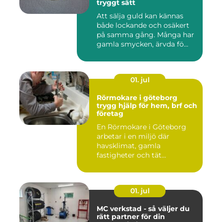
tryggt sätt
Att sälja guld kan kännas
både lockande och osäkert
på samma gång. Många har
gamla smycken, ärvda fö...
01. jul
Rörmokare i göteborg
trygg hjälp för hem, brf och
företag
En Rörmokare i Göteborg
arbetar i en miljö där
havsklimat, gamla
fastigheter och tät
stadsmiljö stäl...
01. jul
MC verkstad - så väljer du
rätt partner för din