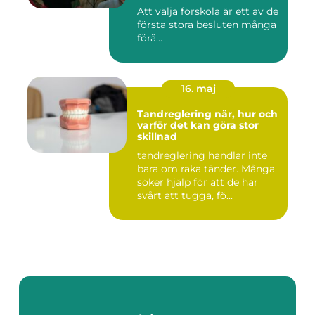
Att välja förskola är ett av de
första stora besluten många
förä...
16. maj
Tandreglering när, hur och
varför det kan göra stor
skillnad
tandreglering handlar inte
bara om raka tänder. Många
söker hjälp för att de har
svårt att tugga, fö...