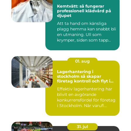
Kemtvätt: så fungerar
professionell klädvård på
djupet
Att ta hand om känsliga
plagg hemma kan snabbt bli
en utmaning. Ull som
krymper, siden som tapp...
01. aug
Lagerhantering i
stockholm så skapar
företag kontroll och flyt i
logistiken
Effektiv lagerhantering har
blivit en avgörande
konkurrensfördel för företag
i Stockholm. När varufl...
31. jul