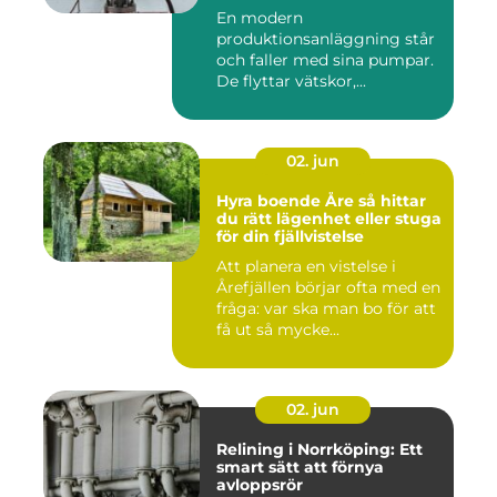
En modern
produktionsanläggning står
och faller med sina pumpar.
De flyttar vätskor,...
02. jun
Hyra boende Åre så hittar
du rätt lägenhet eller stuga
för din fjällvistelse
Att planera en vistelse i
Årefjällen börjar ofta med en
fråga: var ska man bo för att
få ut så mycke...
02. jun
Relining i Norrköping: Ett
smart sätt att förnya
avloppsrör