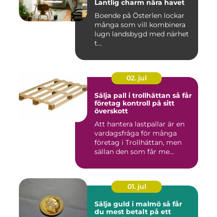
Lantlig charm nära havet
Boende på Österlen lockar
många som vill kombinera
lugn landsbygd med närhet
t...
02. jul
Sälja pall i trollhättan så får
företag kontroll på sitt
överskott
Att hantera lastpallar är en
vardagsfråga för många
företag i Trollhättan, men
sällan den som får me...
01. jul
Sälja guld i malmö så får
du mest betalt på ett