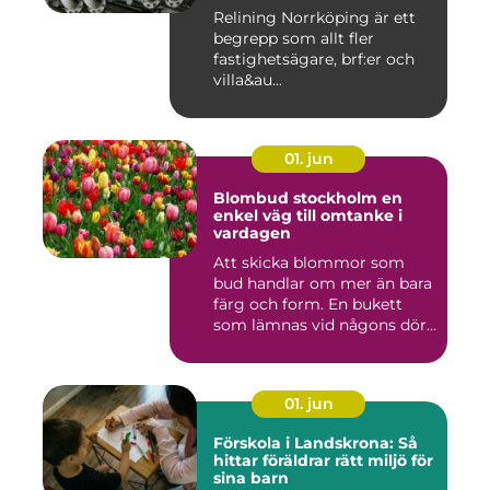
Relining Norrköping är ett
begrepp som allt fler
fastighetsägare, brf:er och
villa&au...
01. jun
Blombud stockholm en
enkel väg till omtanke i
vardagen
Att skicka blommor som
bud handlar om mer än bara
färg och form. En bukett
som lämnas vid någons dör...
01. jun
Förskola i Landskrona: Så
hittar föräldrar rätt miljö för
sina barn