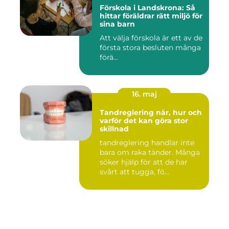
Förskola i Landskrona: Så
hittar föräldrar rätt miljö för
sina barn
Att välja förskola är ett av de
första stora besluten många
förä...
16. maj
Tandreglering när, hur och
varför det kan göra stor
skillnad
tandreglering handlar inte
bara om raka tänder. Många
söker hjälp för att de har
svårt att tugga, fö...