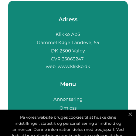
Adress
web:
www.klikko.dk
Menu
Annonsering
Om oss
Cookies
På vores website bruges cookies til at huske dine
indstillinger, statistik og personalisering af indhold og
Kontakta oss
annoncer. Denne information deles med tredjepart. Ved
Sitemap
fortsat brug af websiden godkender du cookiepolitikken.