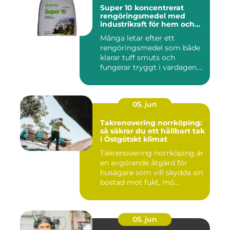
Super 10 koncentrerat
rengöringsmedel med
industrikraft för hem och
företag
Många letar efter ett
rengöringsmedel som både
klarar tuff smuts och
fungerar tryggt i vardagen.
Sup...
05. jun
Takrenovering norrköping:
så säkrar du ett hållbart tak
i Östgötskt klimat
Takrenovering norrköping är
en avgörande åtgärd för
husägare som vill skydda sin
bostad mot fukt, mö...
05. jun