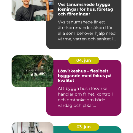
Vvs tanumshede trygga
lösningar för hus, företag
och föreningar
Vvs tanumshede är ett
återkommande sökord för
alla som behöver hjälp med
värme, vatten och sanitet i...
04. jun
Lösvirkeshus – flexibelt
byggande med fokus på
kvalitet
Att bygga hus i lösvirke
handlar om frihet, kontroll
och omtanke om både
vardag och pl&ar...
03. jun