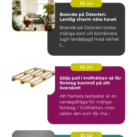
05. jul
Boende på Österlen:
Lantlig charm nära havet
Boende på Österlen lockar
många som vill kombinera
lugn landsbygd med närhet
t...
02. jul
Sälja pall i trollhättan så får
företag kontroll på sitt
överskott
Att hantera lastpallar är en
vardagsfråga för många
företag i Trollhättan, men
sällan den som får me...
01. jul