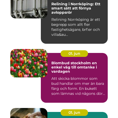
Relining i Norrköping: Ett
smart sätt att förnya
avloppsrör
Relining Norrköping är ett
begrepp som allt fler
fastighetsägare, brf:er och
villa&au...
01. jun
Blombud stockholm en
enkel väg till omtanke i
vardagen
Att skicka blommor som
bud handlar om mer än bara
färg och form. En bukett
som lämnas vid någons dör...
01. jun