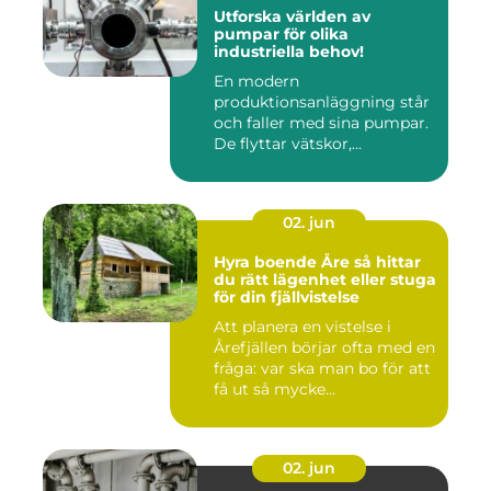
Utforska världen av
pumpar för olika
industriella behov!
En modern
produktionsanläggning står
och faller med sina pumpar.
De flyttar vätskor,...
02. jun
Hyra boende Åre så hittar
du rätt lägenhet eller stuga
för din fjällvistelse
Att planera en vistelse i
Årefjällen börjar ofta med en
fråga: var ska man bo för att
få ut så mycke...
02. jun