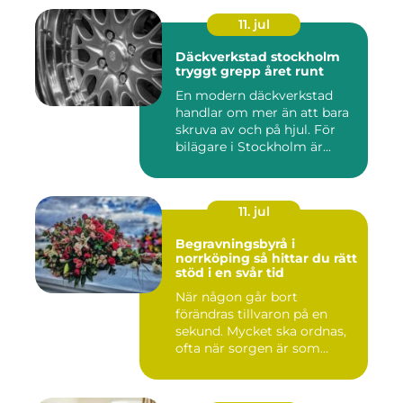
11. jul
Däckverkstad stockholm
tryggt grepp året runt
En modern däckverkstad
handlar om mer än att bara
skruva av och på hjul. För
bilägare i Stockholm är...
11. jul
Begravningsbyrå i
norrköping så hittar du rätt
stöd i en svår tid
När någon går bort
förändras tillvaron på en
sekund. Mycket ska ordnas,
ofta när sorgen är som
stark...