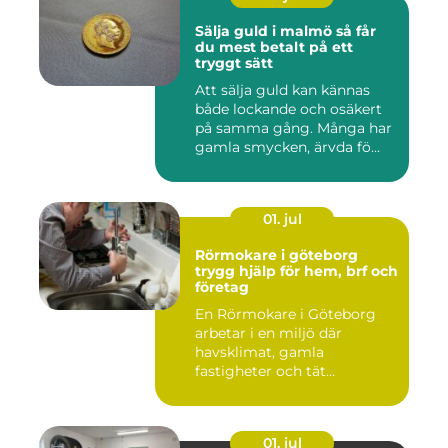
Sälja guld i malmö så får
du mest betalt på ett
tryggt sätt
Att sälja guld kan kännas
både lockande och osäkert
på samma gång. Många har
gamla smycken, ärvda fö...
01. jul
Rörmokare i göteborg
trygg hjälp för hem, brf och
företag
En Rörmokare i Göteborg
arbetar i en miljö där
havsklimat, gamla
fastigheter och tät
stadsmiljö stäl...
01. jul