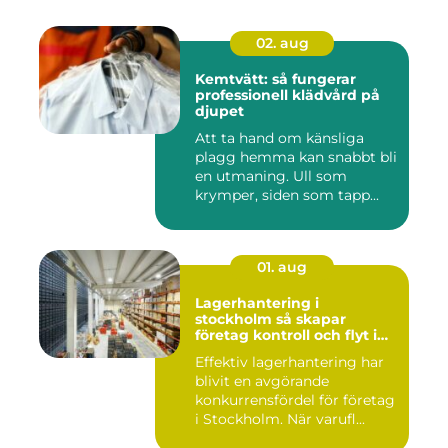
02. aug
Kemtvätt: så fungerar
professionell klädvård på
djupet
Att ta hand om känsliga
plagg hemma kan snabbt bli
en utmaning. Ull som
krymper, siden som tapp...
01. aug
Lagerhantering i
stockholm så skapar
företag kontroll och flyt i
logistiken
Effektiv lagerhantering har
blivit en avgörande
konkurrensfördel för företag
i Stockholm. När varufl...