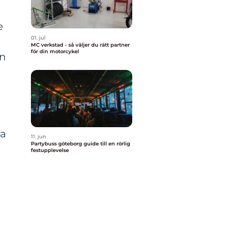
e
01. jul
MC verkstad - så väljer du rätt partner
för din motorcykel
en
ra
11. jun
Partybuss göteborg guide till en rörlig
festupplevelse