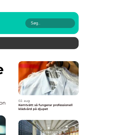
02. aug
ion
Kemtvätt: så fungerar professionell
klädvård på djupet