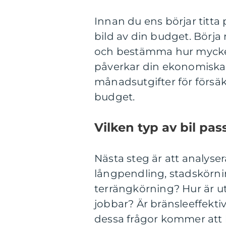
Innan du ens börjar titta 
bild av din budget. Börja
och bestämma hur mycket 
påverkar din ekonomiska s
månadsutgifter för försäkr
budget.
Vilken typ av bil pas
Nästa steg är att analyser
långpendling, stadskörnin
terrängkörning? Hur är u
jobbar? Är bränsleeffekti
dessa frågor kommer att l