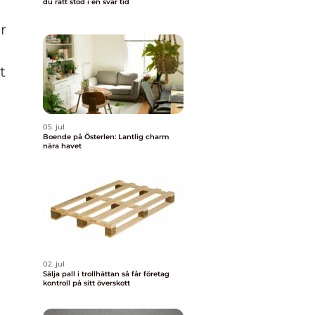
du rätt stöd i en svår tid
r
t
a
05. jul
Boende på Österlen: Lantlig charm
nära havet
02. jul
Sälja pall i trollhättan så får företag
kontroll på sitt överskott