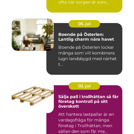
ofta när sorgen är som
stark...
05. jul
Boende på Österlen:
Lantlig charm nära havet
Boende på Österlen lockar
många som vill kombinera
lugn landsbygd med närhet
t...
02. jul
Sälja pall i trollhättan så får
företag kontroll på sitt
överskott
Att hantera lastpallar är en
vardagsfråga för många
företag i Trollhättan, men
sällan den som får me...