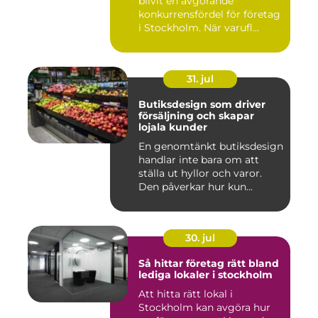
blivit en avgörande
konkurrensfördel för företag
i Stockholm. När varufl...
31. jul
Butiksdesign som driver
försäljning och skapar
lojala kunder
En genomtänkt butiksdesign
handlar inte bara om att
ställa ut hyllor och varor.
Den påverkar hur kun...
30. jul
Så hittar företag rätt bland
lediga lokaler i stockholm
Att hitta rätt lokal i
Stockholm kan avgöra hur