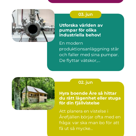
03. jun
Utforska världen av
pumpar för olika
industriella behov!
En modern
produktionsanläggning står
och faller med sina pumpar.
De flyttar vätskor,...
02. jun
Hyra boende Åre så hittar
du rätt lägenhet eller stuga
för din fjällvistelse
Att planera en vistelse i
Årefjällen börjar ofta med en
fråga: var ska man bo för att
få ut så mycke...