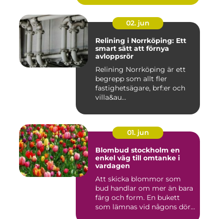
02. jun
Relining i Norrköping: Ett
smart sätt att förnya
avloppsrör
Relining Norrköping är ett
begrepp som allt fler
fastighetsägare, brf:er och
villa&au...
01. jun
Blombud stockholm en
enkel väg till omtanke i
vardagen
Att skicka blommor som
bud handlar om mer än bara
färg och form. En bukett
som lämnas vid någons dör...