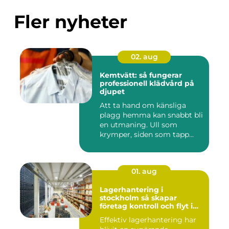
Fler nyheter
02. aug
Kemtvätt: så fungerar
professionell klädvård på
djupet
Att ta hand om känsliga
plagg hemma kan snabbt bli
en utmaning. Ull som
krymper, siden som tapp...
01. aug
Lagerhantering i
stockholm så skapar
företag kontroll och flyt i
logistiken
Effektiv lagerhantering har