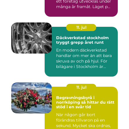
ett företag utvecklas under
många år framåt. Läget p...
11. jul
Däckverkstad stockholm
tryggt grepp året runt
En modern däckverkstad
handlar om mer än att bara
skruva av och på hjul. För
bilägare i Stockholm är...
11. jul
Begravningsbyrå i
norrköping så hittar du rätt
stöd i en svår tid
När någon går bort
förändras tillvaron på en
sekund. Mycket ska ordnas,