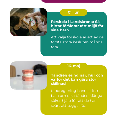
01. jun
Förskola i Landskrona: Så
hittar föräldrar rätt miljö för
sina barn
Att välja förskola är ett av de
första stora besluten många
förä...
16. maj
Tandreglering när, hur och
varför det kan göra stor
skillnad
tandreglering handlar inte
bara om raka tänder. Många
söker hjälp för att de har
svårt att tugga, fö...