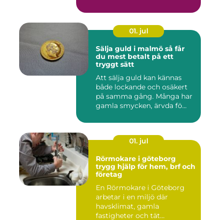
01. jul
Sälja guld i malmö så får
du mest betalt på ett
tryggt sätt
Att sälja guld kan kännas
både lockande och osäkert
på samma gång. Många har
gamla smycken, ärvda fö...
01. jul
Rörmokare i göteborg
trygg hjälp för hem, brf och
företag
En Rörmokare i Göteborg
arbetar i en miljö där
havsklimat, gamla
fastigheter och tät