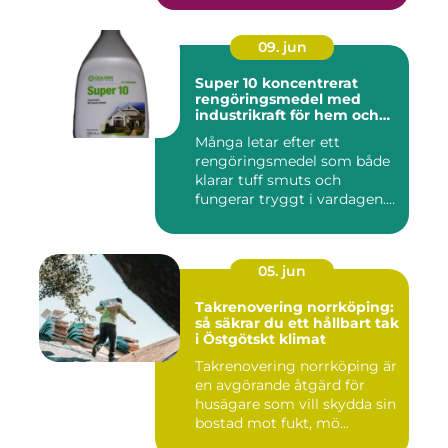
09. jun
Super 10 koncentrerat
rengöringsmedel med
industrikraft för hem och
företag
Många letar efter ett
rengöringsmedel som både
klarar tuff smuts och
fungerar tryggt i vardagen.
Sup...
05. jun
Takrenovering norrköping:
så säkrar du ett hållbart tak
i Östgötskt klimat
Takrenovering norrköping är
en avgörande åtgärd för
husägare som vill skydda sin
bostad mot fukt, mö...