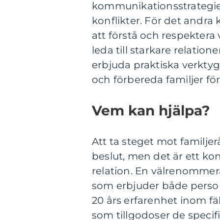
kommunikationsstrategier
konflikter. För det andr
att förstå och respektera
leda till starkare relation
erbjuda praktiska verkty
och förbereda familjer för
Vem kan hjälpa?
Att ta steget mot familje
beslut, men det är ett k
relation. En välrenommer
som erbjuder både person
20 års erfarenhet inom f
som tillgodoser de specif