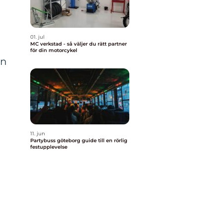
01. jul
MC verkstad - så väljer du rätt partner
för din motorcykel
an
11. jun
Partybuss göteborg guide till en rörlig
festupplevelse