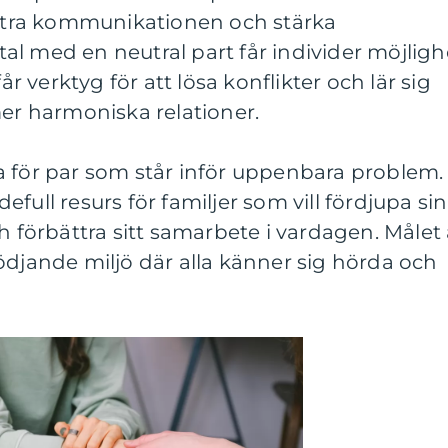
bättra kommunikationen och stärka
l med en neutral part får individer möjligh
får verktyg för att lösa konflikter och lär sig
mer harmoniska relationer.
a för par som står inför uppenbara problem.
full resurs för familjer som vill fördjupa sin
h förbättra sitt samarbete i vardagen. Målet 
ödjande miljö där alla känner sig hörda och