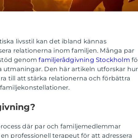
ska livsstil kan det ibland kännas
sera relationerna inom familjen. Många par
r stöd genom
familjerådgivning Stockholm
fö
 utmaningar. Den här artikeln utforskar hu
a till att stärka relationerna och förbättra
amiljekonstellationer.
givning?
 process där par och familjemedlemmar
n professionell terapeut för att adressera