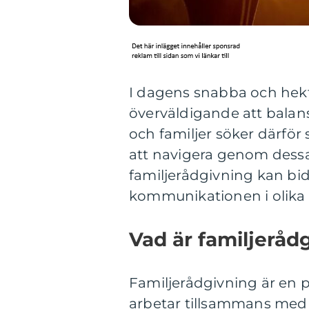
I dagens snabba och hekti
överväldigande att balan
och familjer söker därfö
att navigera genom dessa
familjerådgivning kan bidr
kommunikationen i olika f
Vad är familjeråd
Familjerådgivning är en
arbetar tillsammans med e