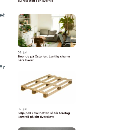
du rätt stöd i en svår tid
et
05. jul
Boende på Österlen: Lantlig charm
nära havet
är
02. jul
Sälja pall i trollhättan så får företag
kontroll på sitt överskott