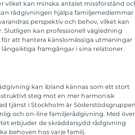
 vilket kan minska antalet missförstånd oc
a kan rådgivningen hjälpa familjemedlemmar
 varandras perspektiv och behov, vilket kan
er. Slutligen kan professionell vägledning
g för att hantera känslomässiga utmaningar
 långsiktiga framgångar i sina relationer.
rådgivning kan ibland kännas som ett stort
onstruktivt steg mot en mer harmonisk
ad tjänst i Stockholm är Söderstödsgruppen
lig och on-line familjerådgivning. Med öve
ältet erbjuder de skräddarsydd rådgivning
ika behoven hos varje familj.