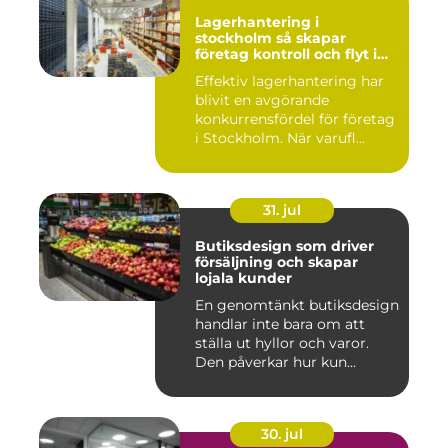
Lagerhantering i
stockholm så skapar
företag kontroll och flyt i
logistiken
Effektiv lagerhantering har
blivit en avgörande
konkurrensfördel för företag
i Stockholm. När varufl...
31. jul
Butiksdesign som driver
försäljning och skapar
lojala kunder
En genomtänkt butiksdesign
handlar inte bara om att
ställa ut hyllor och varor.
Den påverkar hur kun...
30. jul