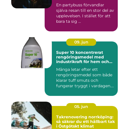
En partybuss förvandlar
själva resan till en stor del av
upplevelsen. I stället för att
bara ta sig ...
09. jun
Super 10 koncentrerat
rengöringsmedel med
industrikraft för hem och
företag
Många letar efter ett
rengöringsmedel som både
klarar tuff smuts och
fungerar tryggt i vardagen.
Sup...
05. jun
Takrenovering norrköping:
så säkrar du ett hållbart tak
i Östgötskt klimat