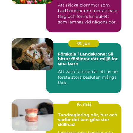
Att skicka blommor som
bud handlar om mer än bara
färg och form. En bukett
som lämnas vid någons dör...
01. jun
Förskola i Landskrona: Så
hittar föräldrar rätt miljö för
sina barn
Att välja förskola är ett av de
första stora besluten många
förä...
16. maj
Tandreglering när, hur och
varför det kan göra stor
skillnad
tandreglering handlar inte