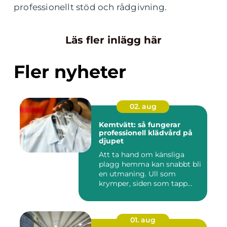
professionellt stöd och rådgivning.
Läs fler inlägg här
Fler nyheter
02. aug
Kemtvätt: så fungerar
professionell klädvård på
djupet
Att ta hand om känsliga
plagg hemma kan snabbt bli
en utmaning. Ull som
krymper, siden som tapp...
01. aug