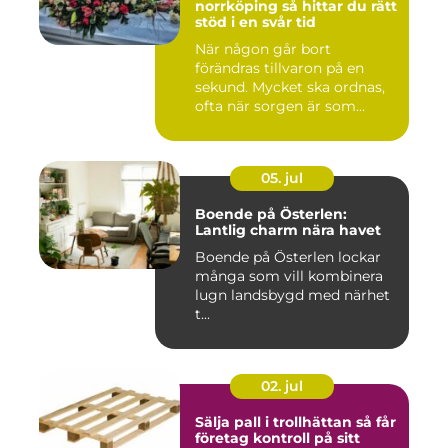
norrköping så hittar du rätt
stöd i en svår tid
När någon går bort
förändras tillvaron på en
sekund. Mycket ska ordnas,
ofta när sorgen är som
stark...
05. jul
Boende på Österlen:
Lantlig charm nära havet
Boende på Österlen lockar
många som vill kombinera
lugn landsbygd med närhet
t...
02. jul
Sälja pall i trollhättan så får
företag kontroll på sitt