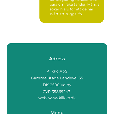
bara om raka tänder. Många
söker hjälp för att de har
svårt att tugga, fö...
Adress
web:
www.klikko.dk
Menu