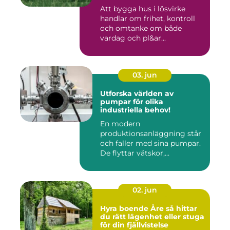
Att bygga hus i lösvirke
handlar om frihet, kontroll
och omtanke om både
vardag och pl&ar...
03. jun
Utforska världen av
pumpar för olika
industriella behov!
En modern
produktionsanläggning står
och faller med sina pumpar.
De flyttar vätskor,...
02. jun
Hyra boende Åre så hittar
du rätt lägenhet eller stuga
för din fjällvistelse