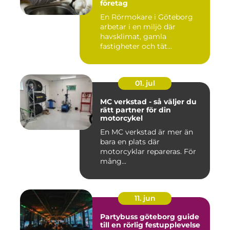
företag
En Rörmokare i Göteborg
arbetar i en miljö där
havsklimat, gamla
fastigheter och tät
stadsmiljö stäl...
01. jul
MC verkstad - så väljer du
rätt partner för din
motorcykel
En MC verkstad är mer än
bara en plats där
motorcyklar repareras. För
mång...
11. jun
Partybuss göteborg guide
till en rörlig festupplevelse