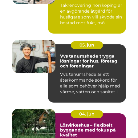
Takrenovering norrköping är
en avgörande åtgärd för
husägare som vill skydda sin
bostad mot fukt, mö...
05. jun
Vvs tanumshede trygga
lösningar för hus, företag
och föreningar
Vvs tanumshede är ett
återkommande sökord för
alla som behöver hjälp med
värme, vatten och sanitet i...
04. jun
Lösvirkeshus – flexibelt
byggande med fokus på
kvalitet