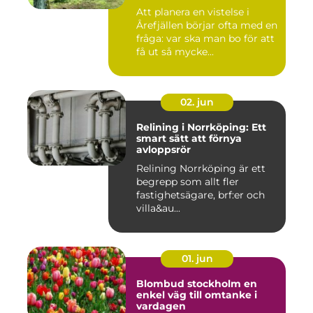
Att planera en vistelse i
Årefjällen börjar ofta med en
fråga: var ska man bo för att
få ut så mycke...
02. jun
Relining i Norrköping: Ett
smart sätt att förnya
avloppsrör
Relining Norrköping är ett
begrepp som allt fler
fastighetsägare, brf:er och
villa&au...
01. jun
Blombud stockholm en
enkel väg till omtanke i
vardagen