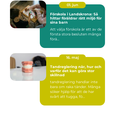
01. jun
Förskola i Landskrona: Så
hittar föräldrar rätt miljö för
sina barn
Att välja förskola är ett av de
första stora besluten många
förä...
16. maj
Tandreglering när, hur och
varför det kan göra stor
skillnad
tandreglering handlar inte
bara om raka tänder. Många
söker hjälp för att de har
svårt att tugga, fö...