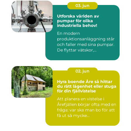
03. jun
Utforska världen av
pumpar för olika
industriella behov!
En modern
produktionsanläggning står
och faller med sina pumpar.
De flyttar vätskor,...
02. jun
Hyra boende Åre så hittar
du rätt lägenhet eller stuga
för din fjällvistelse
Att planera en vistelse i
Årefjällen börjar ofta med en
fråga: var ska man bo för att
få ut så mycke...