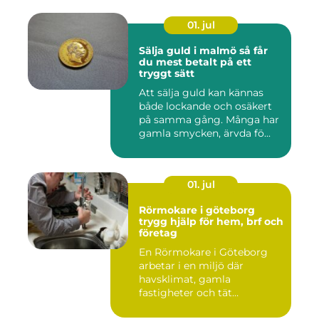
01. jul
Sälja guld i malmö så får
du mest betalt på ett
tryggt sätt
Att sälja guld kan kännas
både lockande och osäkert
på samma gång. Många har
gamla smycken, ärvda fö...
01. jul
Rörmokare i göteborg
trygg hjälp för hem, brf och
företag
En Rörmokare i Göteborg
arbetar i en miljö där
havsklimat, gamla
fastigheter och tät
stadsmiljö stäl...