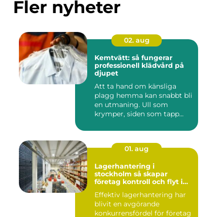
Fler nyheter
02. aug
Kemtvätt: så fungerar
professionell klädvård på
djupet
Att ta hand om känsliga
plagg hemma kan snabbt bli
en utmaning. Ull som
krymper, siden som tapp...
01. aug
Lagerhantering i
stockholm så skapar
företag kontroll och flyt i
logistiken
Effektiv lagerhantering har
blivit en avgörande
konkurrensfördel för företag