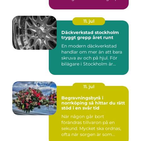
11. jul
Däckverkstad stockholm
tryggt grepp året runt
En modern däckverkstad
handlar om mer än att bara
skruva av och på hjul. För
bilägare i Stockholm är...
11. jul
Begravningsbyrå i
norrköping så hittar du rätt
stöd i en svår tid
När någon går bort
förändras tillvaron på en
sekund. Mycket ska ordnas,
ofta när sorgen är som
stark...