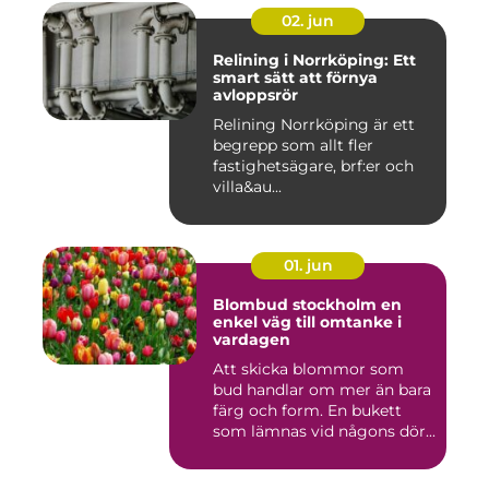
02. jun
Relining i Norrköping: Ett
smart sätt att förnya
avloppsrör
Relining Norrköping är ett
begrepp som allt fler
fastighetsägare, brf:er och
villa&au...
01. jun
Blombud stockholm en
enkel väg till omtanke i
vardagen
Att skicka blommor som
bud handlar om mer än bara
färg och form. En bukett
som lämnas vid någons dör...