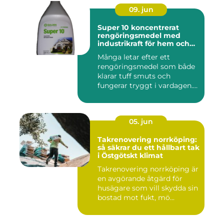
09. jun
Super 10 koncentrerat
rengöringsmedel med
industrikraft för hem och
företag
Många letar efter ett
rengöringsmedel som både
klarar tuff smuts och
fungerar tryggt i vardagen.
Sup...
05. jun
Takrenovering norrköping:
så säkrar du ett hållbart tak
i Östgötskt klimat
Takrenovering norrköping är
en avgörande åtgärd för
husägare som vill skydda sin
bostad mot fukt, mö...