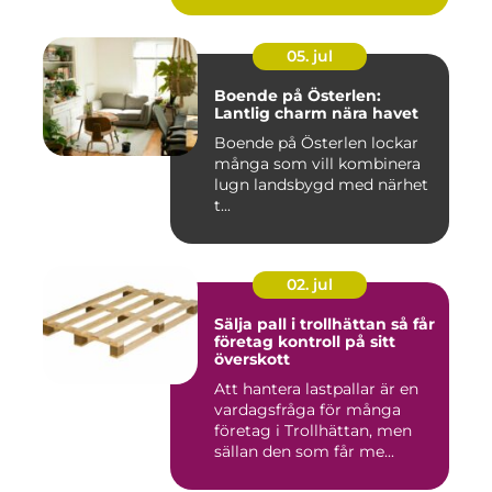
05. jul
Boende på Österlen:
Lantlig charm nära havet
Boende på Österlen lockar
många som vill kombinera
lugn landsbygd med närhet
t...
02. jul
Sälja pall i trollhättan så får
företag kontroll på sitt
överskott
Att hantera lastpallar är en
vardagsfråga för många
företag i Trollhättan, men
sällan den som får me...