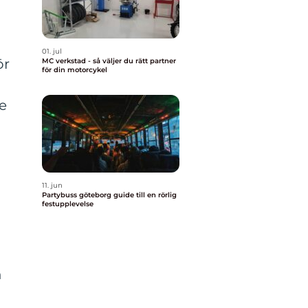
r
01. jul
ör
MC verkstad - så väljer du rätt partner
för din motorcykel
e
11. jun
Partybuss göteborg guide till en rörlig
festupplevelse
h