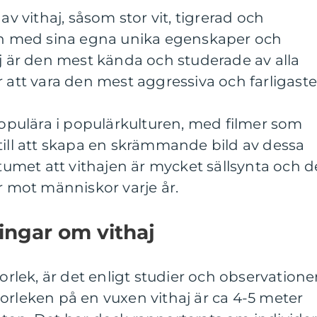
av vithaj, såsom stor vit, tigrerad och
 en med sina egna unika egenskaper och
aj är den mest kända och studerade av alla
r att vara den mest aggressiva och farligaste
 populära i populärkulturen, med filmer som
till att skapa en skrämmande bild av dessa
ktumet att vithajen är mycket sällsynta och d
er mot människor varje år.
ingar om vithaj
torlek, är det enligt studier och observatione
orleken på en vuxen vithaj är ca 4-5 meter