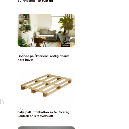
du rätt stöd i en svår tid
05. jul
Boende på Österlen: Lantlig charm
nära havet
ch
02. jul
Sälja pall i trollhättan så får företag
kontroll på sitt överskott