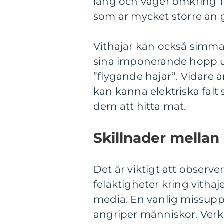
lång och väger omkring 1 
som är mycket större än 
Vithajar kan också simma 
sina imponerande hopp u
”flygande hajar”. Vidare 
kan känna elektriska fält 
dem att hitta mat.
Skillnader mellan 
Det är viktigt att observe
felaktigheter kring vitha
media. En vanlig missuppfa
angriper människor. Verkl