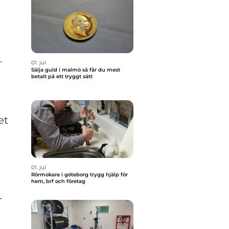
.
01. jul
Sälja guld i malmö så får du mest
betalt på ett tryggt sätt
et
01. jul
Rörmokare i göteborg trygg hjälp för
hem, brf och företag
r