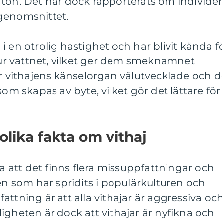
ton. Det har dock rapporterats om individe
genomsnittet.
i en otrolig hastighet och har blivit kända f
r vattnet, vilket ger dem smeknamnet
är vithajens känselorgan välutvecklade och d
som skapas av byte, vilket gör det lättare för
olika fakta om vithaj
ra att det finns flera missuppfattningar och
jen som har spridits i populärkulturen och
ttning är att alla vithajar är aggressiva oc
igheten är dock att vithajar är nyfikna och