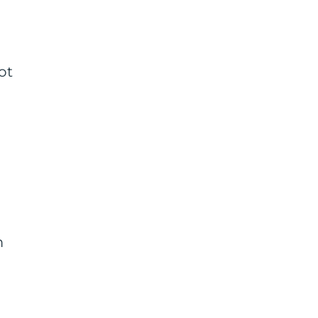
ot
j
m