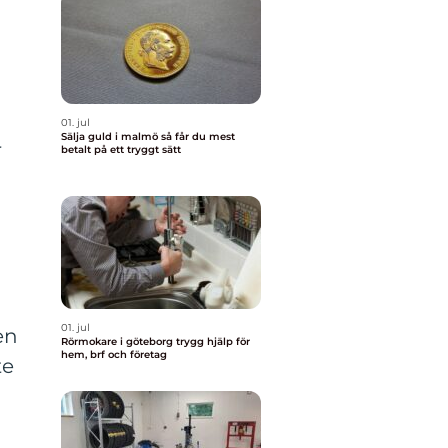
01. jul
Sälja guld i malmö så får du mest
r
betalt på ett tryggt sätt
01. jul
en
Rörmokare i göteborg trygg hjälp för
hem, brf och företag
te