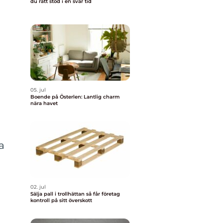
du rätt stöd i en svår tid
05. jul
Boende på Österlen: Lantlig charm
nära havet
a
02. jul
Sälja pall i trollhättan så får företag
kontroll på sitt överskott