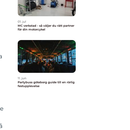
01. jul
MC verkstad - så väljer du rätt partner
för din motorcykel
a
11. jun
Partybuss göteborg guide till en rörlig
festupplevelse
se
å