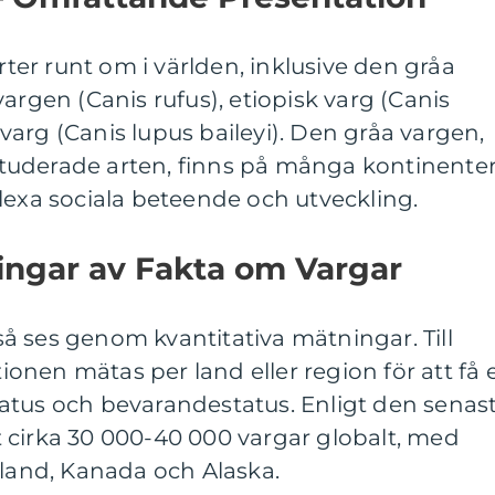
arter runt om i världen, inklusive den gråa
argen (Canis rufus), etiopisk varg (Canis
arg (Canis lupus baileyi). Den gråa vargen,
tuderade arten, finns på många kontinente
lexa sociala beteende och utveckling.
ingar av Fakta om Vargar
å ses genom kvantitativa mätningar. Till
nen mätas per land eller region för att få 
atus och bevarandestatus. Enligt den senas
 cirka 30 000-40 000 vargar globalt, med
sland, Kanada och Alaska.