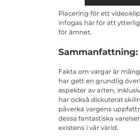
Placering för ett videok
infogas här för att ytterli
för ämnet.
Sammanfattning:
Fakta om vargar är mångf
har gett en grundlig över
aspekter av arten, inklusi
har också diskuterat skil
påverka vargens uppfattn
dessa fantastiska varelser
existens i vår värld.