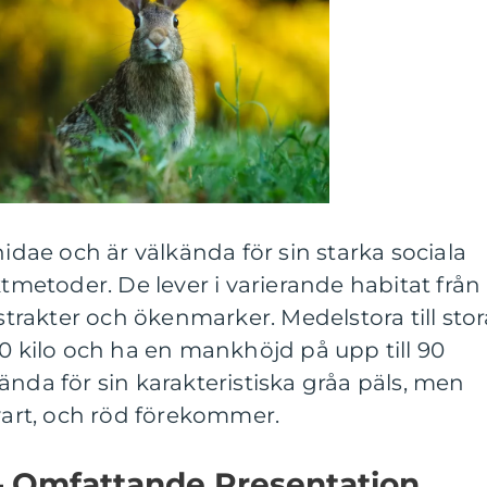
nidae och är välkända för sin starka sociala
ktmetoder. De lever i varierande habitat från
gstrakter och ökenmarker. Medelstora till stor
80 kilo och ha en mankhöjd på upp till 90
ända för sin karakteristiska gråa päls, men
svart, och röd förekommer.
– Omfattande Presentation