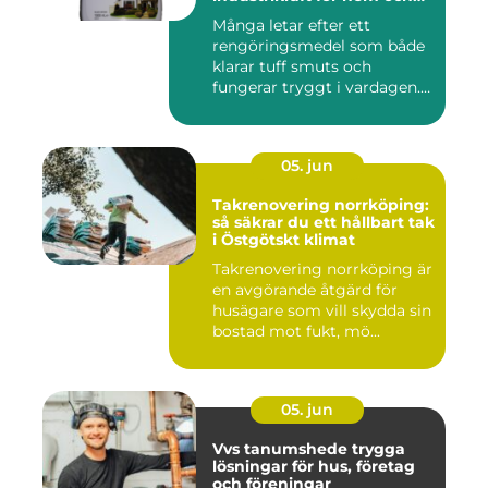
företag
Många letar efter ett
rengöringsmedel som både
klarar tuff smuts och
fungerar tryggt i vardagen.
Sup...
05. jun
Takrenovering norrköping:
så säkrar du ett hållbart tak
i Östgötskt klimat
Takrenovering norrköping är
en avgörande åtgärd för
husägare som vill skydda sin
bostad mot fukt, mö...
05. jun
Vvs tanumshede trygga
lösningar för hus, företag
och föreningar