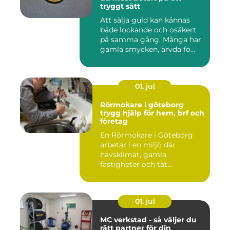
tryggt sätt
Att sälja guld kan kännas
både lockande och osäkert
på samma gång. Många har
gamla smycken, ärvda fö...
01. jul
Rörmokare i göteborg
trygg hjälp för hem, brf och
företag
En Rörmokare i Göteborg
arbetar i en miljö där
havsklimat, gamla
fastigheter och tät
stadsmiljö stäl...
01. jul
MC verkstad - så väljer du
rätt partner för din