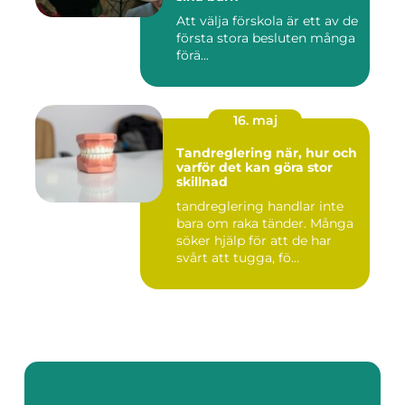
Att välja förskola är ett av de
första stora besluten många
förä...
16. maj
Tandreglering när, hur och
varför det kan göra stor
skillnad
tandreglering handlar inte
bara om raka tänder. Många
söker hjälp för att de har
svårt att tugga, fö...