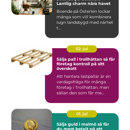
Lantlig charm nära havet
Boende på Österlen lockar
många som vill kombinera
lugn landsbygd med närhet
t...
02. jul
Sälja pall i trollhättan så får
företag kontroll på sitt
överskott
Att hantera lastpallar är en
vardagsfråga för många
företag i Trollhättan, men
sällan den som får me...
01. jul
Sälja guld i malmö så får
du mest betalt på ett