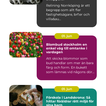
Relining Norrköping är ett
begrepp som allt fler
fastighetsägare, brf:er och
villa&au...
01. jun
Blombud stockholm en
enkel väg till omtanke i
vardagen
Att skicka blommor som
bud handlar om mer än bara
färg och form. En bukett
som lämnas vid någons dör...
01. jun
Förskola i Landskrona: Så
hittar föräldrar rätt miljö för
sina barn