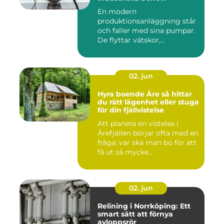
En modern
produktionsanläggning står
och faller med sina pumpar.
De flyttar vätskor,...
02. jun
Hyra boende Åre så hittar
du rätt lägenhet eller stuga
för din fjällvistelse
Att planera en vistelse i
Årefjällen börjar ofta med en
fråga: var ska man bo för att
få ut så mycke...
02. jun
Relining i Norrköping: Ett
smart sätt att förnya
avloppsrör