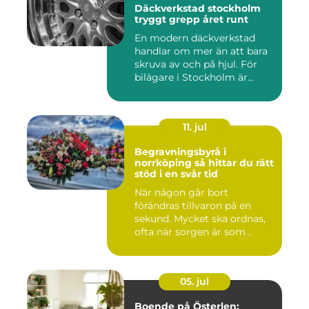
Däckverkstad stockholm
tryggt grepp året runt
En modern däckverkstad
handlar om mer än att bara
skruva av och på hjul. För
bilägare i Stockholm är...
11. jul
Begravningsbyrå i
norrköping så hittar du rätt
stöd i en svår tid
När någon går bort
förändras tillvaron på en
sekund. Mycket ska ordnas,
ofta när sorgen är som
stark...
05. jul
Boende på Österlen: