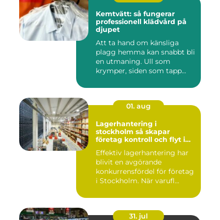
Kemtvätt: så fungerar
professionell klädvård på
djupet
Att ta hand om känsliga
plagg hemma kan snabbt bli
en utmaning. Ull som
krymper, siden som tapp...
01. aug
Lagerhantering i
stockholm så skapar
företag kontroll och flyt i
logistiken
Effektiv lagerhantering har
blivit en avgörande
konkurrensfördel för företag
i Stockholm. När varufl...
31. jul