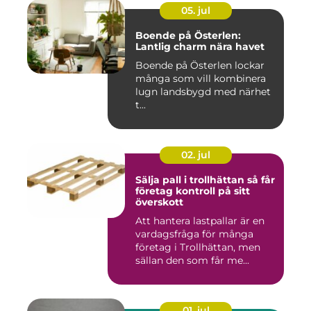
05. jul
Boende på Österlen:
Lantlig charm nära havet
Boende på Österlen lockar
många som vill kombinera
lugn landsbygd med närhet
t...
02. jul
Sälja pall i trollhättan så får
företag kontroll på sitt
överskott
Att hantera lastpallar är en
vardagsfråga för många
företag i Trollhättan, men
sällan den som får me...
01. jul