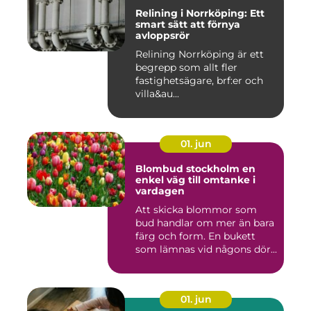
Relining i Norrköping: Ett
smart sätt att förnya
avloppsrör
Relining Norrköping är ett
begrepp som allt fler
fastighetsägare, brf:er och
villa&au...
01. jun
Blombud stockholm en
enkel väg till omtanke i
vardagen
Att skicka blommor som
bud handlar om mer än bara
färg och form. En bukett
som lämnas vid någons dör...
01. jun