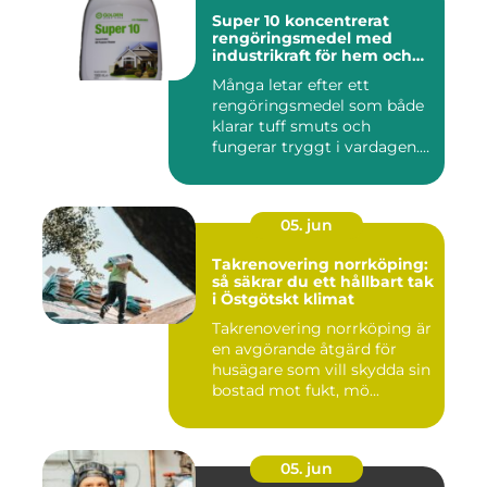
Super 10 koncentrerat
rengöringsmedel med
industrikraft för hem och
företag
Många letar efter ett
rengöringsmedel som både
klarar tuff smuts och
fungerar tryggt i vardagen.
Sup...
05. jun
Takrenovering norrköping:
så säkrar du ett hållbart tak
i Östgötskt klimat
Takrenovering norrköping är
en avgörande åtgärd för
husägare som vill skydda sin
bostad mot fukt, mö...
05. jun