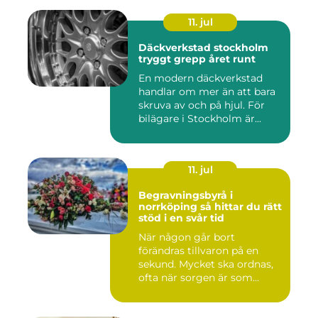
11. jul
Däckverkstad stockholm
tryggt grepp året runt
En modern däckverkstad
handlar om mer än att bara
skruva av och på hjul. För
bilägare i Stockholm är...
11. jul
Begravningsbyrå i
norrköping så hittar du rätt
stöd i en svår tid
När någon går bort
förändras tillvaron på en
sekund. Mycket ska ordnas,
ofta när sorgen är som
stark...