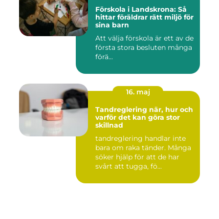
Förskola i Landskrona: Så
hittar föräldrar rätt miljö för
sina barn
Att välja förskola är ett av de
första stora besluten många
förä...
16. maj
Tandreglering när, hur och
varför det kan göra stor
skillnad
tandreglering handlar inte
bara om raka tänder. Många
söker hjälp för att de har
svårt att tugga, fö...