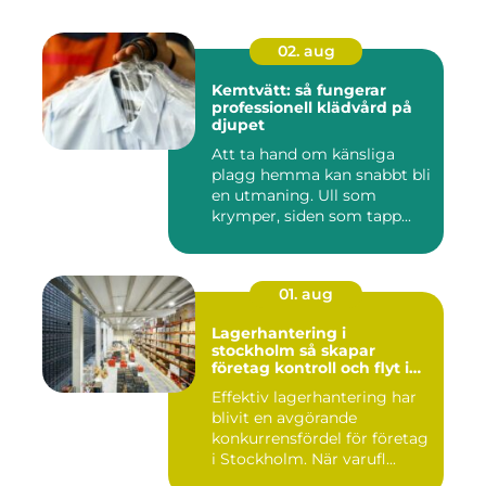
02. aug
Kemtvätt: så fungerar
professionell klädvård på
djupet
Att ta hand om känsliga
plagg hemma kan snabbt bli
en utmaning. Ull som
krymper, siden som tapp...
01. aug
Lagerhantering i
stockholm så skapar
företag kontroll och flyt i
logistiken
Effektiv lagerhantering har
blivit en avgörande
konkurrensfördel för företag
i Stockholm. När varufl...