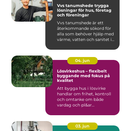
Vvs tanumshede trygga
lösningar för hus, företag
och föreningar
Vvs tanumshede är ett
återkommande sökord för
alla som behöver hjälp med
värme, vatten och sanitet i...
04. jun
Lösvirkeshus – flexibelt
byggande med fokus på
kvalitet
Att bygga hus i lösvirke
handlar om frihet, kontroll
och omtanke om både
vardag och pl&ar...
03. jun