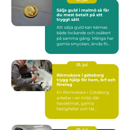
Sälja guld i malmö så får
du mest betalt på ett
tryggt sätt
Att sälja guld kan kännas
både lockande och osäkert
på samma gång. Många har
gamla smycken, ärvda fö...
01. jul
Rörmokare i göteborg
trygg hjälp för hem, brf och
företag
En Rörmokare i Göteborg
arbetar i en miljö där
havsklimat, gamla
fastigheter och tät
stadsmiljö stäl...
01. jul