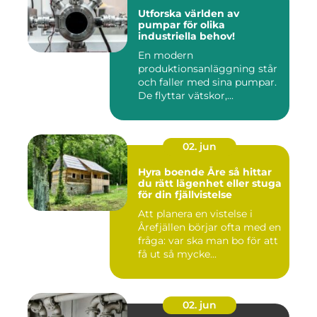
Utforska världen av
pumpar för olika
industriella behov!
En modern
produktionsanläggning står
och faller med sina pumpar.
De flyttar vätskor,...
02. jun
Hyra boende Åre så hittar
du rätt lägenhet eller stuga
för din fjällvistelse
Att planera en vistelse i
Årefjällen börjar ofta med en
fråga: var ska man bo för att
få ut så mycke...
02. jun