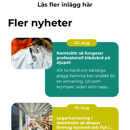
Läs fler inlägg här
Fler nyheter
02. aug
Kemtvätt: så fungerar
professionell klädvård på
djupet
Att ta hand om känsliga
plagg hemma kan snabbt bli
en utmaning. Ull som
krymper, siden som tapp...
01. aug
Lagerhantering i
stockholm så skapar
företag kontroll och flyt i