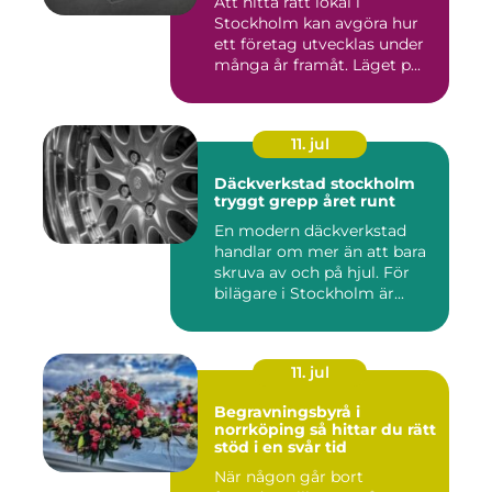
Att hitta rätt lokal i
Stockholm kan avgöra hur
ett företag utvecklas under
många år framåt. Läget p...
11. jul
Däckverkstad stockholm
tryggt grepp året runt
En modern däckverkstad
handlar om mer än att bara
skruva av och på hjul. För
bilägare i Stockholm är...
11. jul
Begravningsbyrå i
norrköping så hittar du rätt
stöd i en svår tid
När någon går bort