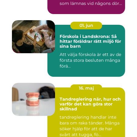
som lämnas vid någons dör...
01. jun
Förskola i Landskrona: Så
hittar föräldrar rätt miljö för
sina barn
Att välja förskola är ett av de
första stora besluten många
förä...
16. maj
Tandreglering när, hur och
varför det kan göra stor
skillnad
tandreglering handlar inte
bara om raka tänder. Många
söker hjälp för att de har
svårt att tugga, fö...