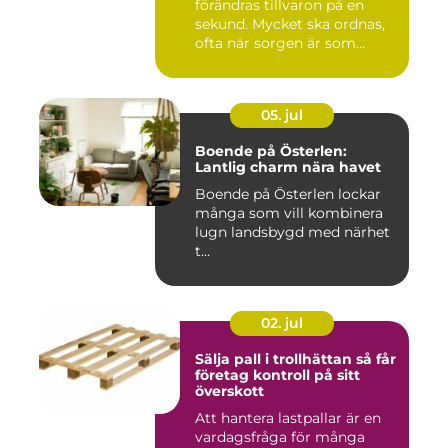
förändras tillvaron på en
sekund. Mycket ska ordnas,
ofta när sorgen är som
stark...
05. jul
Boende på Österlen:
Lantlig charm nära havet
Boende på Österlen lockar
många som vill kombinera
lugn landsbygd med närhet
t...
02. jul
Sälja pall i trollhättan så får
företag kontroll på sitt
överskott
Att hantera lastpallar är en
vardagsfråga för många