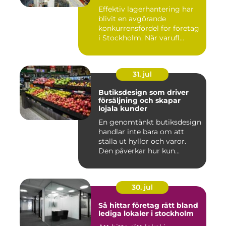
logistiken
Effektiv lagerhantering har
blivit en avgörande
konkurrensfördel för företag
i Stockholm. När varufl...
31. jul
Butiksdesign som driver
försäljning och skapar
lojala kunder
En genomtänkt butiksdesign
handlar inte bara om att
ställa ut hyllor och varor.
Den påverkar hur kun...
30. jul
Så hittar företag rätt bland
lediga lokaler i stockholm