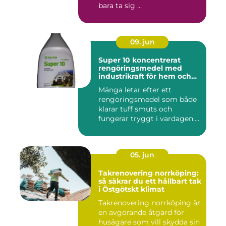
bara ta sig ...
09. jun
Super 10 koncentrerat
rengöringsmedel med
industrikraft för hem och
företag
Många letar efter ett
rengöringsmedel som både
klarar tuff smuts och
fungerar tryggt i vardagen.
Sup...
05. jun
Takrenovering norrköping:
så säkrar du ett hållbart tak
i Östgötskt klimat
Takrenovering norrköping är
en avgörande åtgärd för
husägare som vill skydda sin