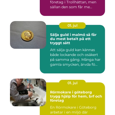
företag i Trollhättan, men
sällan den som får me...
01. jul
Sälja guld i malmö så får
du mest betalt på ett
tryggt sätt
Att sälja guld kan kännas
både lockande och osäkert
på samma gång. Många har
gamla smycken, ärvda fö...
01. jul
Rörmokare i göteborg
trygg hjälp för hem, brf och
företag
En Rörmokare i Göteborg
arbetar i en miljö där