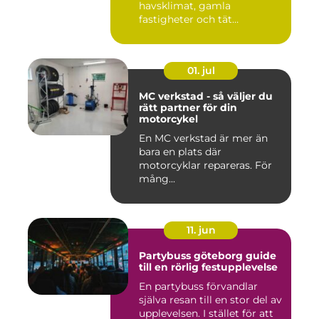
havsklimat, gamla
fastigheter och tät
stadsmiljö stäl...
01. jul
MC verkstad - så väljer du
rätt partner för din
motorcykel
En MC verkstad är mer än
bara en plats där
motorcyklar repareras. För
mång...
11. jun
Partybuss göteborg guide
till en rörlig festupplevelse
En partybuss förvandlar
själva resan till en stor del av
upplevelsen. I stället för att