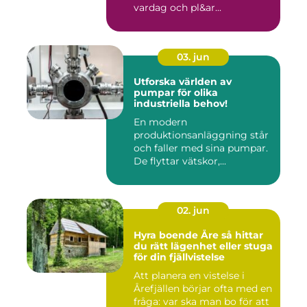
vardag och pl&ar...
03. jun
Utforska världen av
pumpar för olika
industriella behov!
En modern
produktionsanläggning står
och faller med sina pumpar.
De flyttar vätskor,...
02. jun
Hyra boende Åre så hittar
du rätt lägenhet eller stuga
för din fjällvistelse
Att planera en vistelse i
Årefjällen börjar ofta med en
fråga: var ska man bo för att