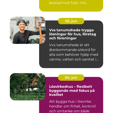
bostad mot fukt, mö...
05. jun
Vvs tanumshede trygga
lösningar för hus, företag
och föreningar
Vvs tanumshede är ett
återkommande sökord för
alla som behöver hjälp med
värme, vatten och sanitet i...
04. jun
Lösvirkeshus – flexibelt
byggande med fokus på
kvalitet
Att bygga hus i lösvirke
handlar om frihet, kontroll
och omtanke om både