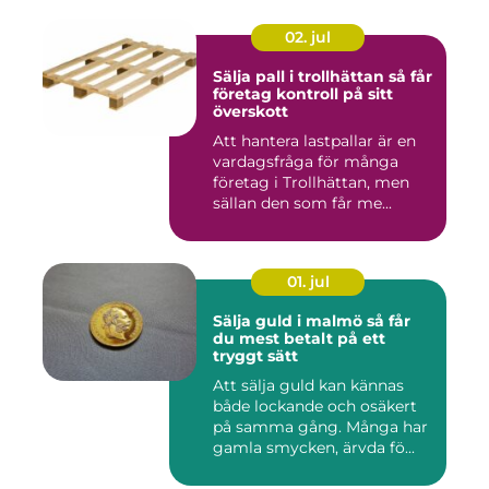
02. jul
Sälja pall i trollhättan så får
företag kontroll på sitt
överskott
Att hantera lastpallar är en
vardagsfråga för många
företag i Trollhättan, men
sällan den som får me...
01. jul
Sälja guld i malmö så får
du mest betalt på ett
tryggt sätt
Att sälja guld kan kännas
både lockande och osäkert
på samma gång. Många har
gamla smycken, ärvda fö...