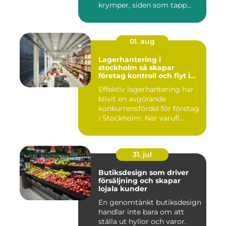
krymper, siden som tapp...
01. aug
Lagerhantering i
stockholm så skapar
företag kontroll och flyt i
logistiken
Effektiv lagerhantering har
blivit en avgörande
konkurrensfördel för företag
i Stockholm. När varufl...
31. jul
Butiksdesign som driver
försäljning och skapar
lojala kunder
En genomtänkt butiksdesign
handlar inte bara om att
ställa ut hyllor och varor.