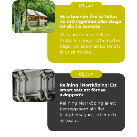
02. jun
Hyra boende Åre så hittar
du rätt lägenhet eller stuga
för din fjällvistelse
Att planera en vistelse i
Årefjällen börjar ofta med en
fråga: var ska man bo för att
få ut så mycke...
02. jun
Relining i Norrköping: Ett
smart sätt att förnya
avloppsrör
Relining Norrköping är ett
begrepp som allt fler
fastighetsägare, brf:er och
villa&au...