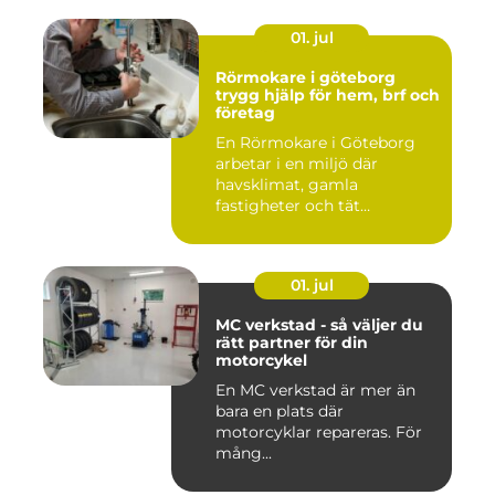
01. jul
Rörmokare i göteborg
trygg hjälp för hem, brf och
företag
En Rörmokare i Göteborg
arbetar i en miljö där
havsklimat, gamla
fastigheter och tät
stadsmiljö stäl...
01. jul
MC verkstad - så väljer du
rätt partner för din
motorcykel
En MC verkstad är mer än
bara en plats där
motorcyklar repareras. För
mång...