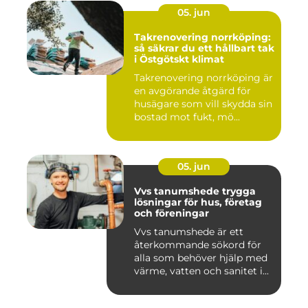
05. jun
Takrenovering norrköping:
så säkrar du ett hållbart tak
i Östgötskt klimat
Takrenovering norrköping är
en avgörande åtgärd för
husägare som vill skydda sin
bostad mot fukt, mö...
05. jun
Vvs tanumshede trygga
lösningar för hus, företag
och föreningar
Vvs tanumshede är ett
återkommande sökord för
alla som behöver hjälp med
värme, vatten och sanitet i...