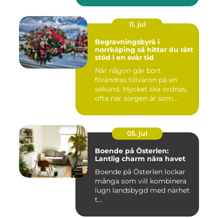
11. jul
Begravningsbyrå i
norrköping så hittar du rätt
stöd i en svår tid
När någon går bort
förändras tillvaron på en
sekund. Mycket ska ordnas,
ofta när sorgen är som
stark...
05. jul
Boende på Österlen:
Lantlig charm nära havet
Boende på Österlen lockar
många som vill kombinera
lugn landsbygd med närhet
t...