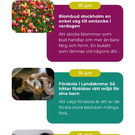
01. jun
Blombud stockholm en
enkel väg till omtanke i
vardagen
Att skicka blommor som
bud handlar om mer än bara
färg och form. En bukett
som lämnas vid någons dör...
01. jun
Förskola i Landskrona: Så
hittar föräldrar rätt miljö för
sina barn
Att välja förskola är ett av de
första stora besluten många
förä...
16. maj