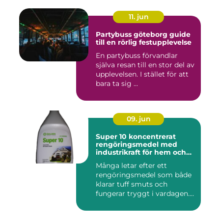
11. jun
Partybuss göteborg guide
till en rörlig festupplevelse
En partybuss förvandlar
själva resan till en stor del av
upplevelsen. I stället för att
bara ta sig ...
09. jun
Super 10 koncentrerat
rengöringsmedel med
industrikraft för hem och
företag
Många letar efter ett
rengöringsmedel som både
klarar tuff smuts och
fungerar tryggt i vardagen.
Sup...