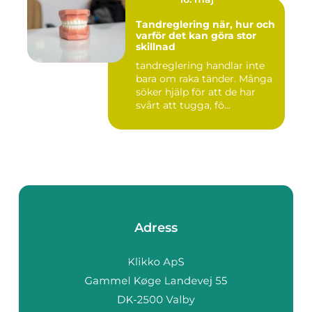
Tandreglering när, hur och
varför det kan göra stor
skillnad
tandreglering handlar inte
bara om raka tänder. Många
söker hjälp för att de har
svårt att tugga, fö...
Adress