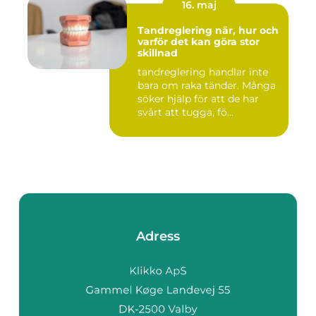
16. maj
Tandreglering när, hur och
varför det kan göra stor
skillnad
tandreglering handlar inte
bara om raka tänder. Många
söker hjälp för att de har
svårt att tugga, fö...
Adress