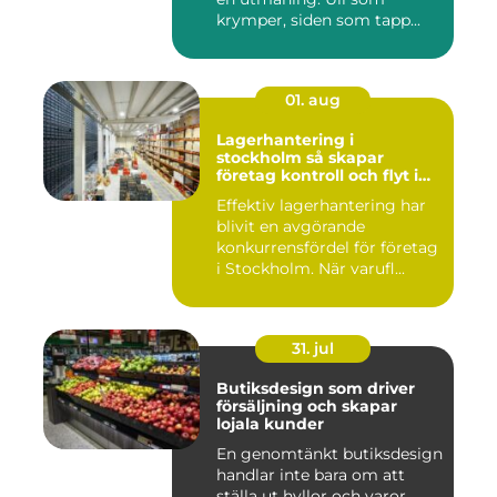
krymper, siden som tapp...
01. aug
Lagerhantering i
stockholm så skapar
företag kontroll och flyt i
logistiken
Effektiv lagerhantering har
blivit en avgörande
konkurrensfördel för företag
i Stockholm. När varufl...
31. jul
Butiksdesign som driver
försäljning och skapar
lojala kunder
En genomtänkt butiksdesign
handlar inte bara om att
ställa ut hyllor och varor.