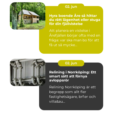
02. jun
Hyra boende Åre så hittar
du rätt lägenhet eller stuga
för din fjällvistelse
Att planera en vistelse i
Årefjällen börjar ofta med en
fråga: var ska man bo för att
få ut så mycke...
02. jun
Relining i Norrköping: Ett
smart sätt att förnya
avloppsrör
Relining Norrköping är ett
begrepp som allt fler
fastighetsägare, brf:er och
villa&au...