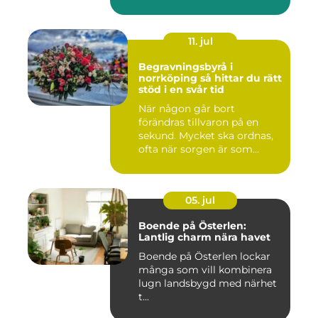
11. jul
Begravningsbyrå i
norrköping så hittar du rätt
stöd i en svår tid
När någon går bort
förändras tillvaron på en
sekund. Mycket ska ordnas,
ofta när sorgen är som
stark...
05. jul
Boende på Österlen:
Lantlig charm nära havet
Boende på Österlen lockar
många som vill kombinera
lugn landsbygd med närhet
t...