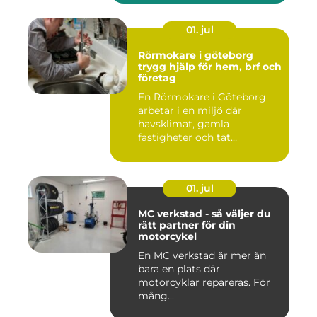
01. jul
Rörmokare i göteborg
trygg hjälp för hem, brf och
företag
En Rörmokare i Göteborg
arbetar i en miljö där
havsklimat, gamla
fastigheter och tät
stadsmiljö stäl...
01. jul
MC verkstad - så väljer du
rätt partner för din
motorcykel
En MC verkstad är mer än
bara en plats där
motorcyklar repareras. För
mång...