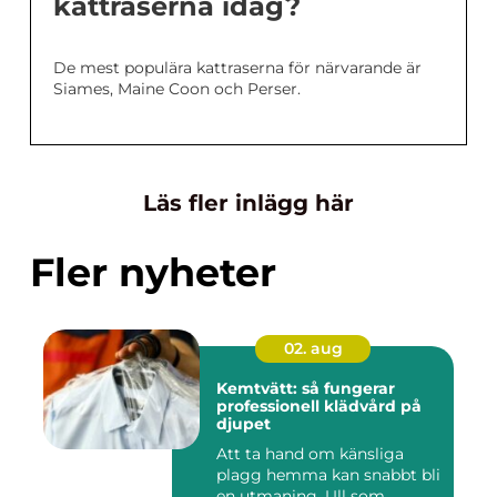
kattraserna idag?
De mest populära kattraserna för närvarande är
Siames, Maine Coon och Perser.
Läs fler inlägg här
Fler nyheter
02. aug
Kemtvätt: så fungerar
professionell klädvård på
djupet
Att ta hand om känsliga
plagg hemma kan snabbt bli
en utmaning. Ull som