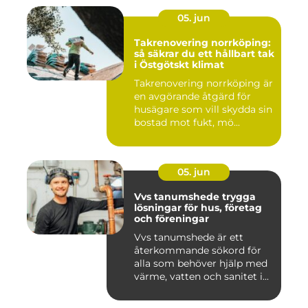
05. jun
Takrenovering norrköping:
så säkrar du ett hållbart tak
i Östgötskt klimat
Takrenovering norrköping är
en avgörande åtgärd för
husägare som vill skydda sin
bostad mot fukt, mö...
05. jun
Vvs tanumshede trygga
lösningar för hus, företag
och föreningar
Vvs tanumshede är ett
återkommande sökord för
alla som behöver hjälp med
värme, vatten och sanitet i...