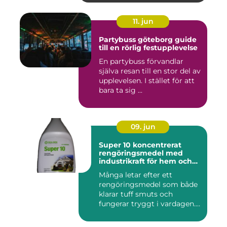
11. jun
Partybuss göteborg guide
till en rörlig festupplevelse
En partybuss förvandlar
själva resan till en stor del av
upplevelsen. I stället för att
bara ta sig ...
09. jun
Super 10 koncentrerat
rengöringsmedel med
industrikraft för hem och
företag
Många letar efter ett
rengöringsmedel som både
klarar tuff smuts och
fungerar tryggt i vardagen.
Sup...