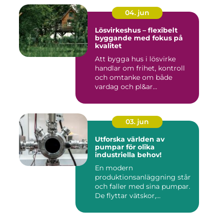
04. jun
Lösvirkeshus – flexibelt
byggande med fokus på
kvalitet
Att bygga hus i lösvirke
handlar om frihet, kontroll
och omtanke om både
vardag och pl&ar...
03. jun
Utforska världen av
pumpar för olika
industriella behov!
En modern
produktionsanläggning står
och faller med sina pumpar.
De flyttar vätskor,...