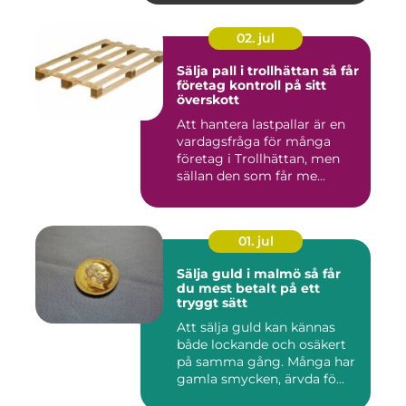
02. jul
Sälja pall i trollhättan så får
företag kontroll på sitt
överskott
Att hantera lastpallar är en
vardagsfråga för många
företag i Trollhättan, men
sällan den som får me...
01. jul
Sälja guld i malmö så får
du mest betalt på ett
tryggt sätt
Att sälja guld kan kännas
både lockande och osäkert
på samma gång. Många har
gamla smycken, ärvda fö...