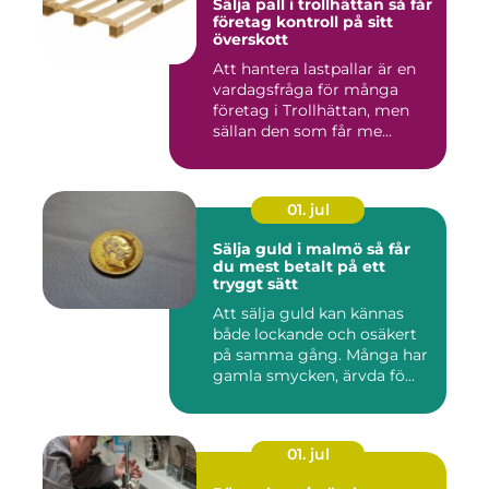
Sälja pall i trollhättan så får
företag kontroll på sitt
överskott
Att hantera lastpallar är en
vardagsfråga för många
företag i Trollhättan, men
sällan den som får me...
01. jul
Sälja guld i malmö så får
du mest betalt på ett
tryggt sätt
Att sälja guld kan kännas
både lockande och osäkert
på samma gång. Många har
gamla smycken, ärvda fö...
01. jul