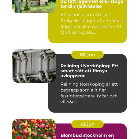
du rätt lägenhet eller stuga
för din fjällvistelse
Att planera en vistelse i
Årefjällen börjar ofta med en
fråga: var ska man bo för att
få ut så mycke...
02. jun
Relining i Norrköping: Ett
smart sätt att förnya
avloppsrör
Relining Norrköping är ett
begrepp som allt fler
fastighetsägare, brf:er och
villa&au...
01. jun
Blombud stockholm en