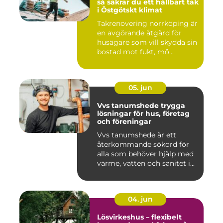
så säkrar du ett hållbart tak
i Östgötskt klimat
Takrenovering norrköping är
en avgörande åtgärd för
husägare som vill skydda sin
bostad mot fukt, mö...
05. jun
Vvs tanumshede trygga
lösningar för hus, företag
och föreningar
Vvs tanumshede är ett
återkommande sökord för
alla som behöver hjälp med
värme, vatten och sanitet i...
04. jun
Lösvirkeshus – flexibelt