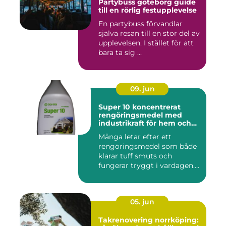
Partybuss göteborg guide
till en rörlig festupplevelse
En partybuss förvandlar
själva resan till en stor del av
upplevelsen. I stället för att
bara ta sig ...
09. jun
Super 10 koncentrerat
rengöringsmedel med
industrikraft för hem och
företag
Många letar efter ett
rengöringsmedel som både
klarar tuff smuts och
fungerar tryggt i vardagen.
Sup...
05. jun
Takrenovering norrköping: