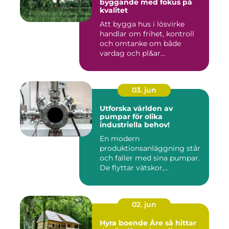
byggande med fokus på
kvalitet
Att bygga hus i lösvirke
handlar om frihet, kontroll
och omtanke om både
vardag och pl&ar...
03. jun
Utforska världen av
pumpar för olika
industriella behov!
En modern
produktionsanläggning står
och faller med sina pumpar.
De flyttar vätskor,...
02. jun
Hyra boende Åre så hittar