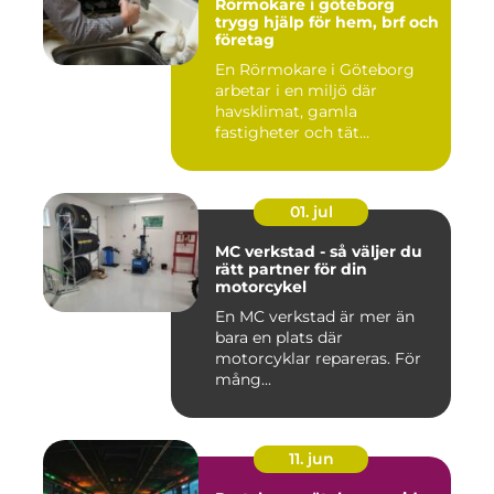
Rörmokare i göteborg
trygg hjälp för hem, brf och
företag
En Rörmokare i Göteborg
arbetar i en miljö där
havsklimat, gamla
fastigheter och tät
stadsmiljö stäl...
01. jul
MC verkstad - så väljer du
rätt partner för din
motorcykel
En MC verkstad är mer än
bara en plats där
motorcyklar repareras. För
mång...
11. jun