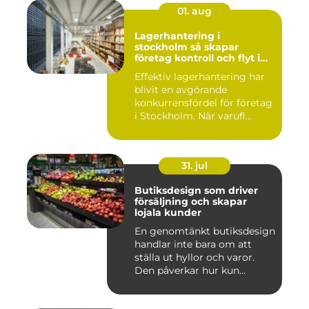
01. aug
Lagerhantering i
stockholm så skapar
företag kontroll och flyt i
logistiken
Effektiv lagerhantering har
blivit en avgörande
konkurrensfördel för företag
i Stockholm. När varufl...
31. jul
Butiksdesign som driver
försäljning och skapar
lojala kunder
En genomtänkt butiksdesign
handlar inte bara om att
ställa ut hyllor och varor.
Den påverkar hur kun...