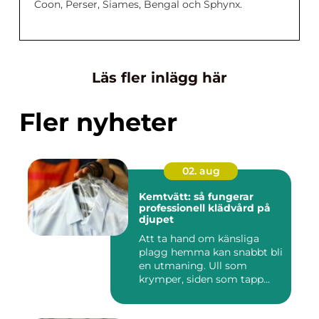
Coon, Perser, Siames, Bengal och Sphynx.
Läs fler inlägg här
Fler nyheter
02. aug
Kemtvätt: så fungerar
professionell klädvård på
djupet
Att ta hand om känsliga
plagg hemma kan snabbt bli
en utmaning. Ull som
krymper, siden som tapp...