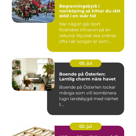
Begravningsbyrå i
norrköping så hittar du rätt
stöd i en svår tid
När någon går bort
förändras tillvaron på en
sekund. Mycket ska ordnas,
ofta när sorgen är som
stark...
05. jul
Boende på Österlen:
Lantlig charm nära havet
Boende på Österlen lockar
många som vill kombinera
lugn landsbygd med närhet
t...
02. jul