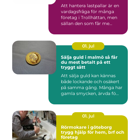
Att hantera lastpallar är en
vardagsfråga för många
företag i Trollhättan, men
sällan den som får me...
01. jul
Sälja guld i malmö så får
du mest betalt på ett
tryggt sätt
Att sälja guld kan kännas
både lockande och osäkert
på samma gång. Många har
gamla smycken, ärvda fö...
01. jul
Rörmokare i göteborg
trygg hjälp för hem, brf och
företag