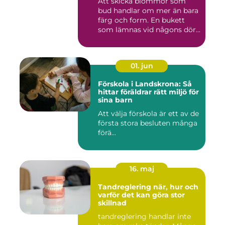
Att skicka blommor som
bud handlar om mer än bara
färg och form. En bukett
som lämnas vid någons dör...
01. jun
Förskola i Landskrona: Så
hittar föräldrar rätt miljö för
sina barn
Att välja förskola är ett av de
första stora besluten många
förä...
16. maj
Tandreglering när, hur och
varför det kan göra stor
skillnad
tandreglering handlar inte