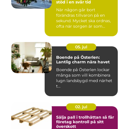
stöd i en svår tid
När någon går bort
förändras tillvaron på en
sekund. Mycket ska ordnas,
ofta när sorgen är som
stark...
05. jul
Boende på Österlen:
Lantlig charm nära havet
Boende på Österlen lockar
många som vill kombinera
lugn landsbygd med närhet
t...
02. jul
Sälja pall i trollhättan så får
företag kontroll på sitt
överskott