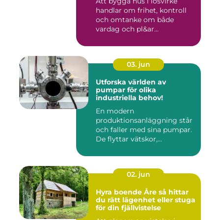
Att bygga hus i lösvirke
handlar om frihet, kontroll
och omtanke om både
vardag och pl&ar...
03. jun
Utforska världen av
pumpar för olika
industriella behov!
En modern
produktionsanläggning står
och faller med sina pumpar.
De flyttar vätskor,...
02. jun
Hyra boende Åre så hittar
du rätt lägenhet eller stuga
för din fjällvistelse