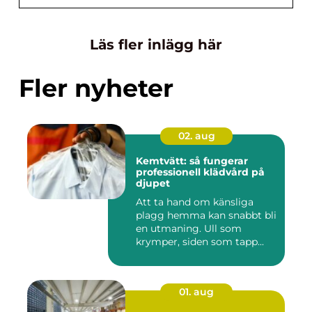
Läs fler inlägg här
Fler nyheter
02. aug
Kemtvätt: så fungerar
professionell klädvård på
djupet
Att ta hand om känsliga
plagg hemma kan snabbt bli
en utmaning. Ull som
krymper, siden som tapp...
01. aug