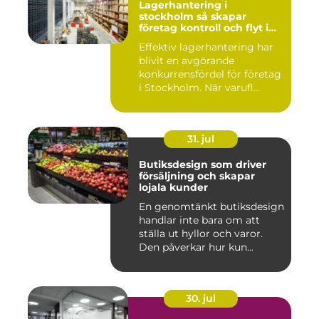
Lagerhantering i
stockholm så skapar
företag kontroll och flyt i
logistiken
Effektiv lagerhantering har
blivit en avgörande
konkurrensfördel för företag
i Stockholm. När varufl...
31. jul
Butiksdesign som driver
försäljning och skapar
lojala kunder
En genomtänkt butiksdesign
handlar inte bara om att
ställa ut hyllor och varor.
Den påverkar hur kun...
30. jul