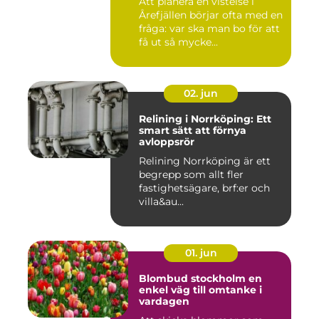
Att planera en vistelse i
Årefjällen börjar ofta med en
fråga: var ska man bo för att
få ut så mycke...
02. jun
Relining i Norrköping: Ett
smart sätt att förnya
avloppsrör
Relining Norrköping är ett
begrepp som allt fler
fastighetsägare, brf:er och
villa&au...
01. jun
Blombud stockholm en
enkel väg till omtanke i
vardagen