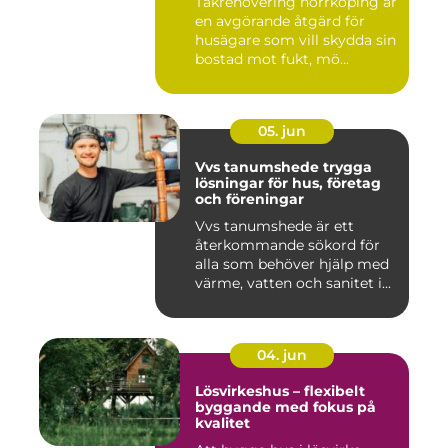
Takrenovering norrköping är
en avgörande åtgärd för
husägare som vill skydda sin
bostad mot fukt, mö...
05. jun
Vvs tanumshede trygga
lösningar för hus, företag
och föreningar
Vvs tanumshede är ett
återkommande sökord för
alla som behöver hjälp med
värme, vatten och sanitet i...
04. jun
Lösvirkeshus – flexibelt
byggande med fokus på
kvalitet