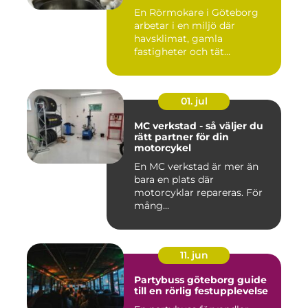
En Rörmokare i Göteborg
arbetar i en miljö där
havsklimat, gamla
fastigheter och tät
stadsmiljö stäl...
01. jul
MC verkstad - så väljer du
rätt partner för din
motorcykel
En MC verkstad är mer än
bara en plats där
motorcyklar repareras. För
mång...
11. jun
Partybuss göteborg guide
till en rörlig festupplevelse