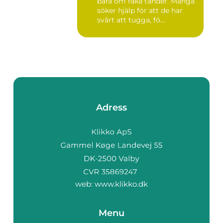
bara om raka tänder. Många
söker hjälp för att de har
svårt att tugga, fö...
Adress
web:
www.klikko.dk
Menu