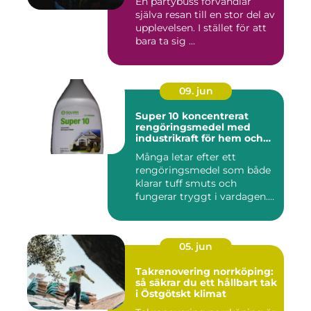
En partybuss förvandlar
själva resan till en stor del av
upplevelsen. I stället för att
bara ta sig ...
09. jun
Super 10 koncentrerat
rengöringsmedel med
industrikraft för hem och
företag
Många letar efter ett
rengöringsmedel som både
klarar tuff smuts och
fungerar tryggt i vardagen.
Sup...
05. jun
Takrenovering norrköping:
så säkrar du ett hållbart tak
i Östgötskt klimat