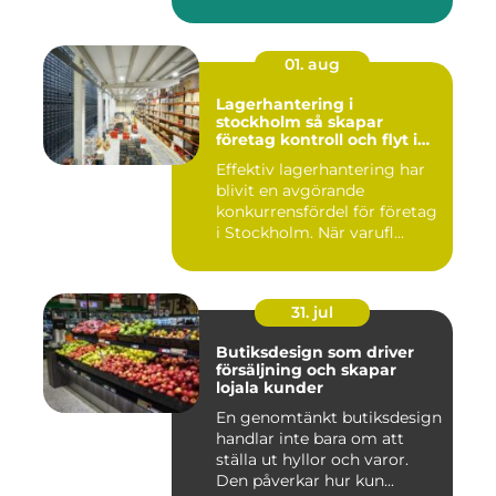
01. aug
Lagerhantering i
stockholm så skapar
företag kontroll och flyt i
logistiken
Effektiv lagerhantering har
blivit en avgörande
konkurrensfördel för företag
i Stockholm. När varufl...
31. jul
Butiksdesign som driver
försäljning och skapar
lojala kunder
En genomtänkt butiksdesign
handlar inte bara om att
ställa ut hyllor och varor.
Den påverkar hur kun...