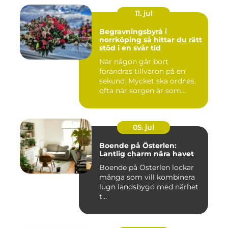
11. jul
Begravningsbyrå i
norrköping så hittar du rätt
stöd i en svår tid
När någon går bort
förändras tillvaron på en
sekund. Mycket ska ordnas,
ofta när sorgen är som
stark...
05. jul
Boende på Österlen:
Lantlig charm nära havet
Boende på Österlen lockar
många som vill kombinera
lugn landsbygd med närhet
t...