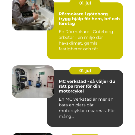
01. jul
Rörmokare i göteborg
trygg hjälp för hem, brf och
företag
En Rörmokare i Göteborg
arbetar i en miljö där
havsklimat, gamla
fastigheter och tät
stadsmiljö stäl...
01. jul
MC verkstad - så väljer du
rätt partner för din
motorcykel
En MC verkstad är mer än
bara en plats där
motorcyklar repareras. För
mång...