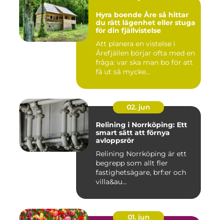
Hyra boende Åre så hittar
du rätt lägenhet eller stuga
för din fjällvistelse
Att planera en vistelse i
Årefjällen börjar ofta med en
fråga: var ska man bo för att
få ut så mycke...
02. jun
Relining i Norrköping: Ett
smart sätt att förnya
avloppsrör
Relining Norrköping är ett
begrepp som allt fler
fastighetsägare, brf:er och
villa&au...
01. jun