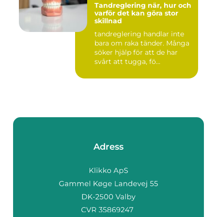
Tandreglering när, hur och
varför det kan göra stor
skillnad
tandreglering handlar inte
bara om raka tänder. Många
söker hjälp för att de har
svårt att tugga, fö...
Adress