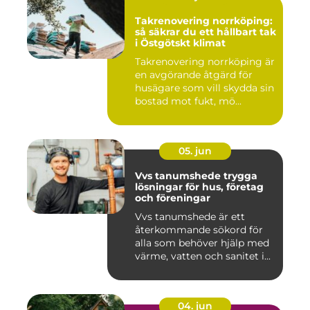
Takrenovering norrköping:
så säkrar du ett hållbart tak
i Östgötskt klimat
Takrenovering norrköping är
en avgörande åtgärd för
husägare som vill skydda sin
bostad mot fukt, mö...
05. jun
Vvs tanumshede trygga
lösningar för hus, företag
och föreningar
Vvs tanumshede är ett
återkommande sökord för
alla som behöver hjälp med
värme, vatten och sanitet i...
04. jun