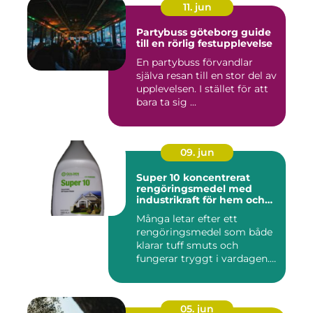
11. jun
Partybuss göteborg guide
till en rörlig festupplevelse
En partybuss förvandlar
själva resan till en stor del av
upplevelsen. I stället för att
bara ta sig ...
09. jun
Super 10 koncentrerat
rengöringsmedel med
industrikraft för hem och
företag
Många letar efter ett
rengöringsmedel som både
klarar tuff smuts och
fungerar tryggt i vardagen.
Sup...
05. jun