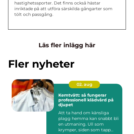
hastighetssporter. Det finns också hästar
inriktade på att utföra särskilda gångarter som
tölt och passgång.
Läs fler inlägg här
Fler nyheter
02. aug
Kemtvätt: så fungerar
professionell klädvård på
djupet
Att ta hand om känsliga
plagg hemma kan snabbt bli
en utmaning. Ull som
krymper, siden som tapp...