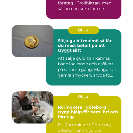
företag i Trollhättan, men
sällan den som får me...
01. jul
Sälja guld i malmö så får
du mest betalt på ett
tryggt sätt
Att sälja guld kan kännas
både lockande och osäkert
på samma gång. Många har
gamla smycken, ärvda fö...
01. jul
Rörmokare i göteborg
trygg hjälp för hem, brf och
företag
En Rörmokare i Göteborg
arbetar i en miljö där