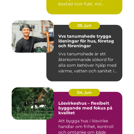
bostad mot fukt, mö...
05. jun
Vvs tanumshede trygga
lösningar för hus, företag
och föreningar
Vvs tanumshede är ett
återkommande sökord för
alla som behöver hjälp med
värme, vatten och sanitet i...
04. jun
Lösvirkeshus – flexibelt
byggande med fokus på
kvalitet
Att bygga hus i lösvirke
handlar om frihet, kontroll
och omtanke om både