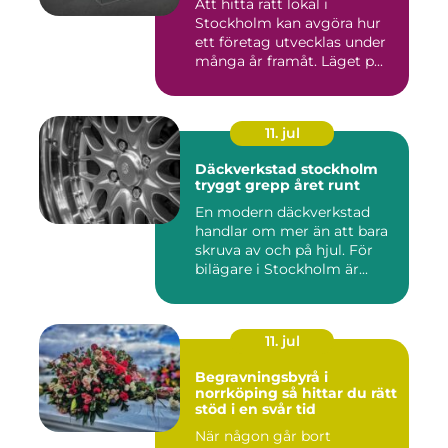
Att hitta rätt lokal i
Stockholm kan avgöra hur
ett företag utvecklas under
många år framåt. Läget p...
11. jul
Däckverkstad stockholm
tryggt grepp året runt
En modern däckverkstad
handlar om mer än att bara
skruva av och på hjul. För
bilägare i Stockholm är...
11. jul
Begravningsbyrå i
norrköping så hittar du rätt
stöd i en svår tid
När någon går bort