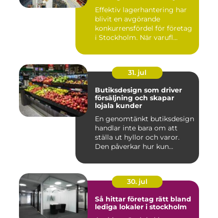
logistiken
Effektiv lagerhantering har
blivit en avgörande
konkurrensfördel för företag
i Stockholm. När varufl...
31. jul
Butiksdesign som driver
försäljning och skapar
lojala kunder
En genomtänkt butiksdesign
handlar inte bara om att
ställa ut hyllor och varor.
Den påverkar hur kun...
30. jul
Så hittar företag rätt bland
lediga lokaler i stockholm