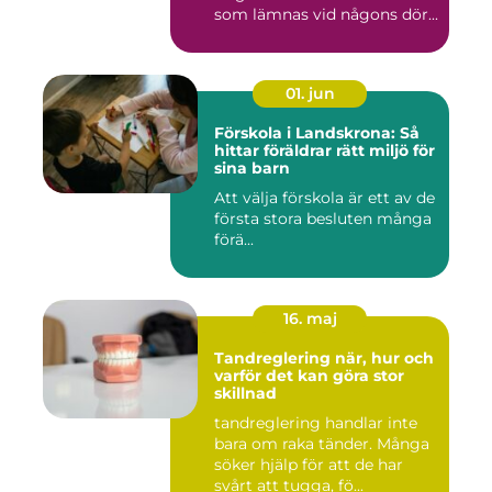
som lämnas vid någons dör...
01. jun
Förskola i Landskrona: Så
hittar föräldrar rätt miljö för
sina barn
Att välja förskola är ett av de
första stora besluten många
förä...
16. maj
Tandreglering när, hur och
varför det kan göra stor
skillnad
tandreglering handlar inte
bara om raka tänder. Många
söker hjälp för att de har
svårt att tugga, fö...