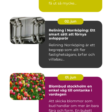
få ut så mycke...
02. jun
Relining i Norrköping: Ett
smart sätt att förnya
avloppsrör
Relining Norrköping är ett
begrepp som allt fler
fastighetsägare, brf:er och
villa&au...
01. jun
Blombud stockholm en
enkel väg till omtanke i
vardagen
Att skicka blommor som
bud handlar om mer än bara
färg och form. En bukett