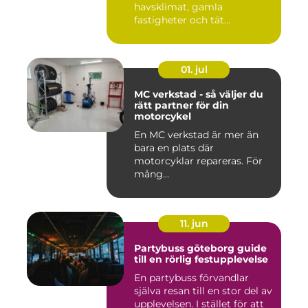
havsklimat, gamla
fastigheter och tät
stadsmiljö stäl...
01. jul
MC verkstad - så väljer du
rätt partner för din
motorcykel
En MC verkstad är mer än
bara en plats där
motorcyklar repareras. För
mång...
11. jun
Partybuss göteborg guide
till en rörlig festupplevelse
En partybuss förvandlar
själva resan till en stor del av
upplevelsen. I stället för att