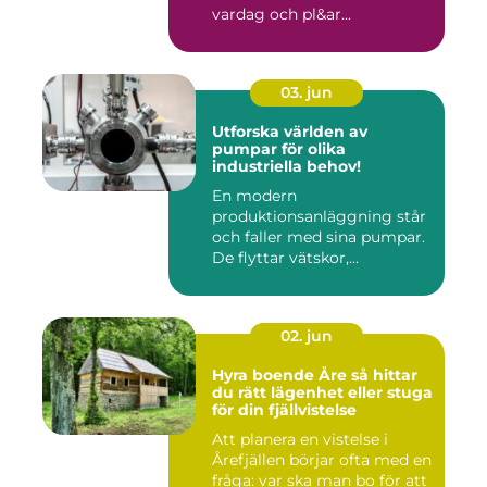
vardag och pl&ar...
03. jun
Utforska världen av
pumpar för olika
industriella behov!
En modern
produktionsanläggning står
och faller med sina pumpar.
De flyttar vätskor,...
02. jun
Hyra boende Åre så hittar
du rätt lägenhet eller stuga
för din fjällvistelse
Att planera en vistelse i
Årefjällen börjar ofta med en
fråga: var ska man bo för att