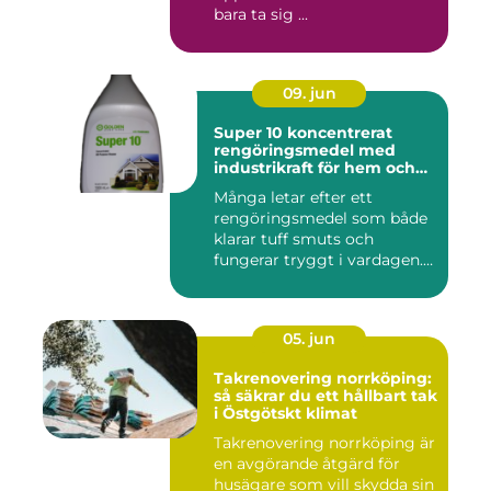
bara ta sig ...
09. jun
Super 10 koncentrerat
rengöringsmedel med
industrikraft för hem och
företag
Många letar efter ett
rengöringsmedel som både
klarar tuff smuts och
fungerar tryggt i vardagen.
Sup...
05. jun
Takrenovering norrköping:
så säkrar du ett hållbart tak
i Östgötskt klimat
Takrenovering norrköping är
en avgörande åtgärd för
husägare som vill skydda sin