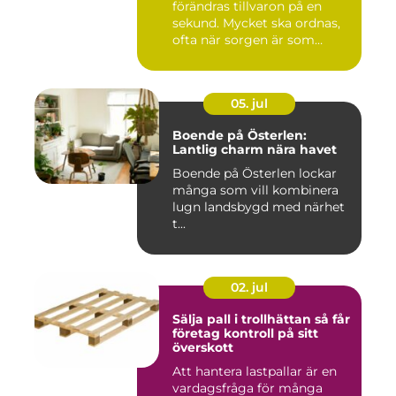
förändras tillvaron på en
sekund. Mycket ska ordnas,
ofta när sorgen är som
stark...
05. jul
Boende på Österlen:
Lantlig charm nära havet
Boende på Österlen lockar
många som vill kombinera
lugn landsbygd med närhet
t...
02. jul
Sälja pall i trollhättan så får
företag kontroll på sitt
överskott
Att hantera lastpallar är en
vardagsfråga för många