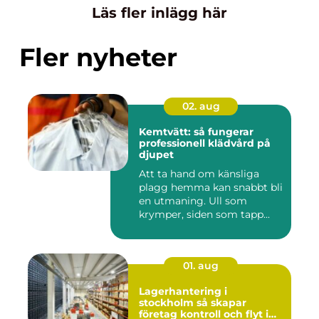
Läs fler inlägg här
Fler nyheter
02. aug
Kemtvätt: så fungerar
professionell klädvård på
djupet
Att ta hand om känsliga
plagg hemma kan snabbt bli
en utmaning. Ull som
krymper, siden som tapp...
01. aug
Lagerhantering i
stockholm så skapar
företag kontroll och flyt i