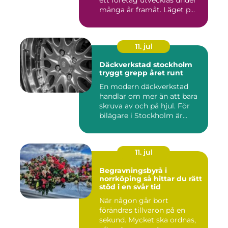
ett företag utvecklas under
många år framåt. Läget p...
11. jul
Däckverkstad stockholm
tryggt grepp året runt
En modern däckverkstad
handlar om mer än att bara
skruva av och på hjul. För
bilägare i Stockholm är...
11. jul
Begravningsbyrå i
norrköping så hittar du rätt
stöd i en svår tid
När någon går bort
förändras tillvaron på en
sekund. Mycket ska ordnas,