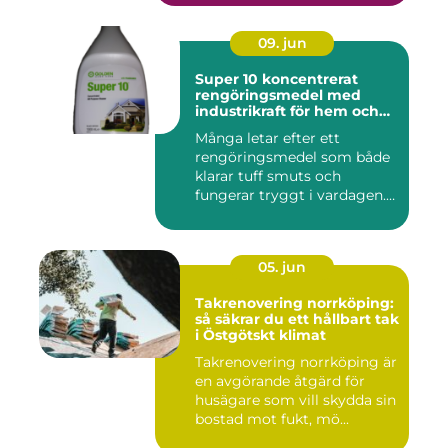
09. jun
Super 10 koncentrerat
rengöringsmedel med
industrikraft för hem och
företag
Många letar efter ett
rengöringsmedel som både
klarar tuff smuts och
fungerar tryggt i vardagen.
Sup...
05. jun
Takrenovering norrköping:
så säkrar du ett hållbart tak
i Östgötskt klimat
Takrenovering norrköping är
en avgörande åtgärd för
husägare som vill skydda sin
bostad mot fukt, mö...