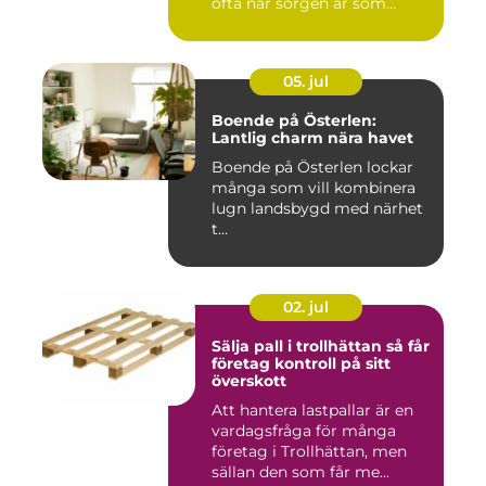
ofta när sorgen är som
stark...
05. jul
Boende på Österlen:
Lantlig charm nära havet
Boende på Österlen lockar
många som vill kombinera
lugn landsbygd med närhet
t...
02. jul
Sälja pall i trollhättan så får
företag kontroll på sitt
överskott
Att hantera lastpallar är en
vardagsfråga för många
företag i Trollhättan, men
sällan den som får me...