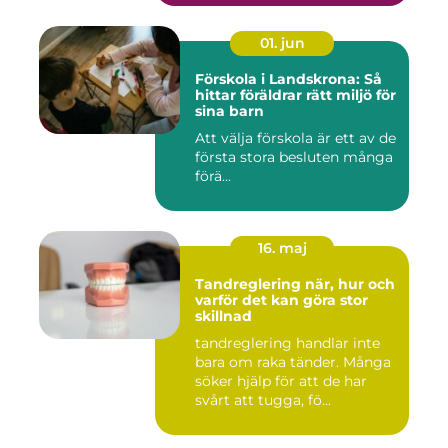
01. jun
Förskola i Landskrona: Så
hittar föräldrar rätt miljö för
sina barn
Att välja förskola är ett av de
första stora besluten många
förä...
16. maj
Tandreglering när, hur och
varför det kan göra stor
skillnad
tandreglering handlar inte
bara om raka tänder. Många
söker hjälp för att de har
svårt att tugga, fö...