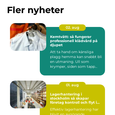
Fler nyheter
02. aug
Kemtvätt: så fungerar
professionell klädvård på
djupet
Att ta hand om känsliga
plagg hemma kan snabbt bli
en utmaning. Ull som
krymper, siden som tapp...
01. aug
Lagerhantering i
stockholm så skapar
företag kontroll och flyt i
logistiken
Effektiv lagerhantering har
blivit en avgörande