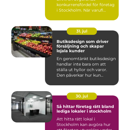
konkurrensfördel för företag
i Stockholm. När varufl...
31. jul
Butiksdesign som driver
försäljning och skapar
lojala kunder
En genomtänkt butiksdesign
handlar inte bara om att
ställa ut hyllor och varor.
Den påverkar hur kun...
30. jul
Så hittar företag rätt bland
lediga lokaler i stockholm
Att hitta rätt lokal i
Stockholm kan avgöra hur