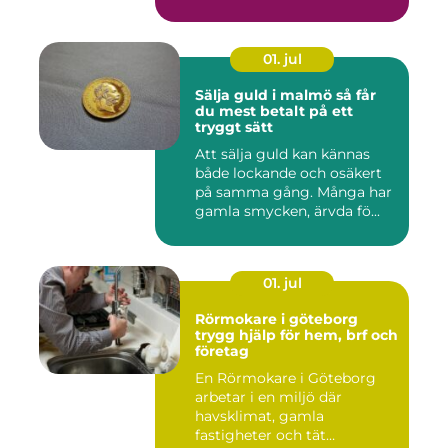
01. jul
Sälja guld i malmö så får
du mest betalt på ett
tryggt sätt
Att sälja guld kan kännas
både lockande och osäkert
på samma gång. Många har
gamla smycken, ärvda fö...
01. jul
Rörmokare i göteborg
trygg hjälp för hem, brf och
företag
En Rörmokare i Göteborg
arbetar i en miljö där
havsklimat, gamla
fastigheter och tät