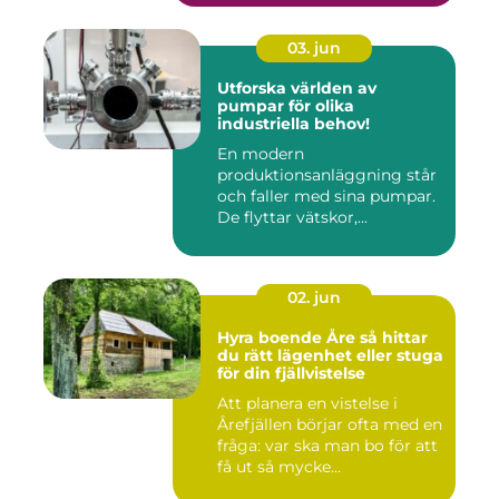
03. jun
Utforska världen av
pumpar för olika
industriella behov!
En modern
produktionsanläggning står
och faller med sina pumpar.
De flyttar vätskor,...
02. jun
Hyra boende Åre så hittar
du rätt lägenhet eller stuga
för din fjällvistelse
Att planera en vistelse i
Årefjällen börjar ofta med en
fråga: var ska man bo för att
få ut så mycke...