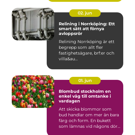
02. jun
Relining i Norrköping: Ett
smart sätt att förnya
avloppsrör
Relining Norrköping är ett
begrepp som allt fler
fastighetsägare, brf:er och
villa&au...
01. jun
Blombud stockholm en
enkel väg till omtanke i
vardagen
Att skicka blommor som
bud handlar om mer än bara
färg och form. En bukett
som lämnas vid någons dör...