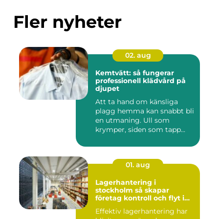
Fler nyheter
02. aug
Kemtvätt: så fungerar
professionell klädvård på
djupet
Att ta hand om känsliga
plagg hemma kan snabbt bli
en utmaning. Ull som
krymper, siden som tapp...
01. aug
Lagerhantering i
stockholm så skapar
företag kontroll och flyt i
logistiken
Effektiv lagerhantering har