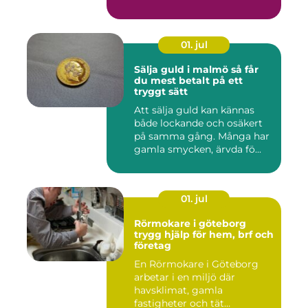
01. jul
Sälja guld i malmö så får
du mest betalt på ett
tryggt sätt
Att sälja guld kan kännas
både lockande och osäkert
på samma gång. Många har
gamla smycken, ärvda fö...
01. jul
Rörmokare i göteborg
trygg hjälp för hem, brf och
företag
En Rörmokare i Göteborg
arbetar i en miljö där
havsklimat, gamla
fastigheter och tät