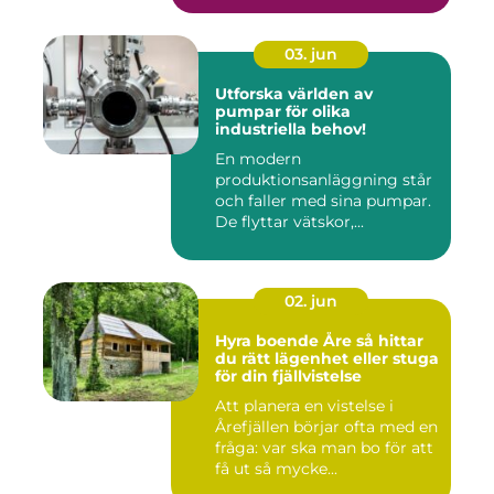
03. jun
Utforska världen av
pumpar för olika
industriella behov!
En modern
produktionsanläggning står
och faller med sina pumpar.
De flyttar vätskor,...
02. jun
Hyra boende Åre så hittar
du rätt lägenhet eller stuga
för din fjällvistelse
Att planera en vistelse i
Årefjällen börjar ofta med en
fråga: var ska man bo för att
få ut så mycke...