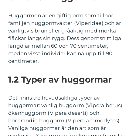
Huggormen är en giftig orm som tillhör
familjen huggormväxter (Viperidae) och är
vanligtvis brun eller gråaktig med mörka
fläckar längs sin rygg. Dess genomsnittliga
längd är mellan 60 och 70 centimeter,
medan vissa individer kan nå upp till 90
centimeter.
1.2 Typer av huggormar
Det finns tre huvudsakliga typer av
huggormar: vanlig huggorm (Vipera berus),
ökenhuggorm (Vipera deserti) och
hornrandig huggorm (Vipera ammodytes).
Vanliga huggormar är den art som är
vanligast i Sverige och förekommer främst i