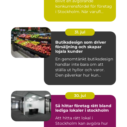
blivit en avgörande
konkurrensfördel för företag
i Stockholm. När varufl...
31. jul
Butiksdesign som driver
försäljning och skapar
lojala kunder
En genomtänkt butiksdesign
handlar inte bara om att
ställa ut hyllor och varor.
Den påverkar hur kun...
30. jul
Så hittar företag rätt bland
lediga lokaler i stockholm
Att hitta rätt lokal i
Stockholm kan avgöra hur