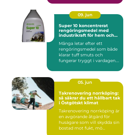
09. jun
Super 10 koncentrerat
rengöringsmedel med
industrikraft för hem och
företag
Många letar efter ett
rengöringsmedel som både
klarar tuff smuts och
fungerar tryggt i vardagen.
Sup...
05. jun
Takrenovering norrköping:
så säkrar du ett hållbart tak
i Östgötskt klimat
Takrenovering norrköping är
en avgörande åtgärd för
husägare som vill skydda sin
bostad mot fukt, mö...