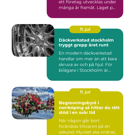
ett företag utvecklas under
många år framåt. Läget p...
11. jul
Däckverkstad stockholm
tryggt grepp året runt
En modern däckverkstad
handlar om mer än att bara
skruva av och på hjul. För
bilägare i Stockholm är...
11. jul
Begravningsbyrå i
norrköping så hittar du rätt
stöd i en svår tid
När någon går bort
förändras tillvaron på en
sekund. Mycket ska ordnas,