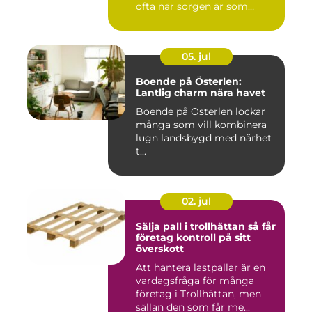
ofta när sorgen är som
stark...
05. jul
Boende på Österlen:
Lantlig charm nära havet
Boende på Österlen lockar
många som vill kombinera
lugn landsbygd med närhet
t...
02. jul
Sälja pall i trollhättan så får
företag kontroll på sitt
överskott
Att hantera lastpallar är en
vardagsfråga för många
företag i Trollhättan, men
sällan den som får me...