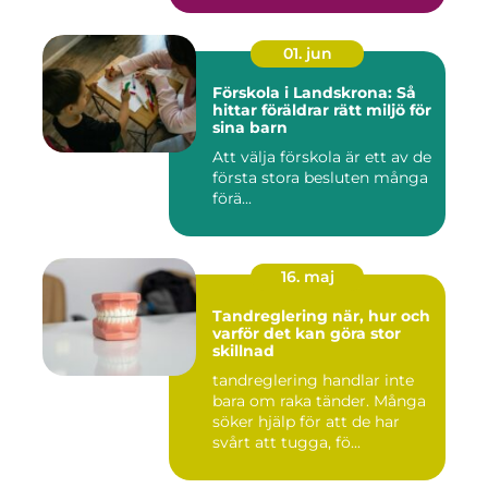
01. jun
Förskola i Landskrona: Så
hittar föräldrar rätt miljö för
sina barn
Att välja förskola är ett av de
första stora besluten många
förä...
16. maj
Tandreglering när, hur och
varför det kan göra stor
skillnad
tandreglering handlar inte
bara om raka tänder. Många
söker hjälp för att de har
svårt att tugga, fö...