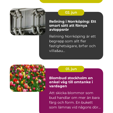
02. jun
Relining i Norrköping: Ett
smart sätt att förnya
avloppsrör
Relining Norrköping är ett
begrepp som allt fler
fastighetsägare, brf:er och
villa&au...
01. jun
Blombud stockholm en
enkel väg till omtanke i
vardagen
Att skicka blommor som
bud handlar om mer än bara
färg och form. En bukett
som lämnas vid någons dör...