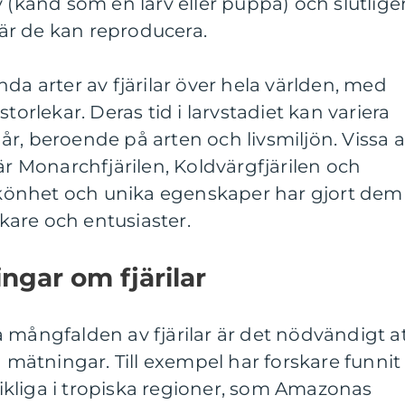
larv (känd som en larv eller puppa) och slutlige
 där de kan reproducera.
da arter av fjärilar över hela världen, med
torlekar. Deras tid i larvstadiet kan variera
a år, beroende på arten och livsmiljön. Vissa 
är Monarchfjärilen, Koldvärgfjärilen och
 skönhet och unika egenskaper har gjort dem
skare och entusiaster.
ngar om fjärilar
 mångfalden av fjärilar är det nödvändigt a
a mätningar. Till exempel har forskare funnit
 rikliga i tropiska regioner, som Amazonas