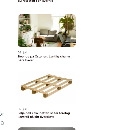
du rätt stöd i en svår tid
05. jul
Boende på Österlen: Lantlig charm
nära havet
02. jul
ör
Sälja pall i trollhättan så får företag
kontroll på sitt överskott
na