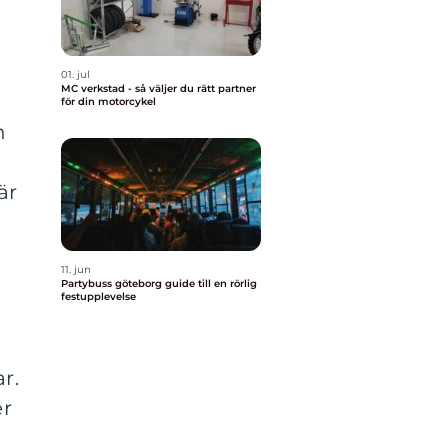
01. jul
MC verkstad - så väljer du rätt partner
för din motorcykel
n
är
l
11. jun
Partybuss göteborg guide till en rörlig
festupplevelse
ar.
er