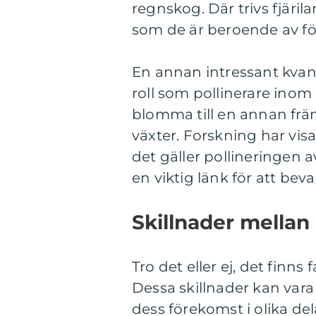
regnskog. Där trivs fjäril
som de är beroende av fö
En annan intressant kvanti
roll som pollinerare inom
blomma till en annan främ
växter. Forskning har visat
det gäller pollineringen a
en viktig länk för att be
Skillnader mellan 
Tro det eller ej, det finns 
Dessa skillnader kan vara 
dess förekomst i olika dela