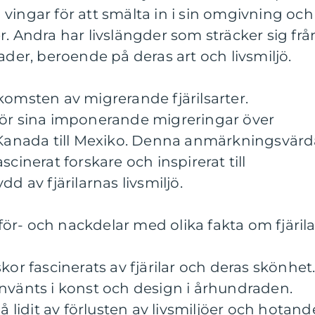
vingar för att smälta in i sin omgivning och
r. Andra har livslängder som sträcker sig frå
ader, beroende på deras art och livsmiljö.
komsten av migrerande fjärilsarter.
för sina imponerande migreringar över
n Kanada till Mexiko. Denna anmärkningsvär
scinerat forskare och inspirerat till
d av fjärilarnas livsmiljö.
r- och nackdelar med olika fakta om fjärila
kor fascinerats av fjärilar och deras skönhet
nvänts i konst och design i århundraden.
så lidit av förlusten av livsmiljöer och hotand