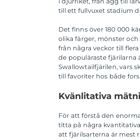
i djurriket, från ägg till 
till ett fullvuxet stadium
Det finns över 180 000 kän
olika färger, mönster och s
från några veckor till fler
de populäraste fjärilarna 
Swallowtailfjärilen, vars
till favoriter hos både for
Kvänlitativa mätni
För att förstå den enorma
titta på några kvantitativ
att fjärilsarterna är mest