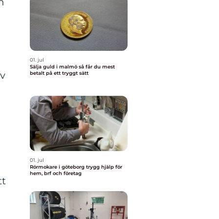
n
01. jul
Sälja guld i malmö så får du mest
av
betalt på ett tryggt sätt
01. jul
Rörmokare i göteborg trygg hjälp för
hem, brf och företag
tt