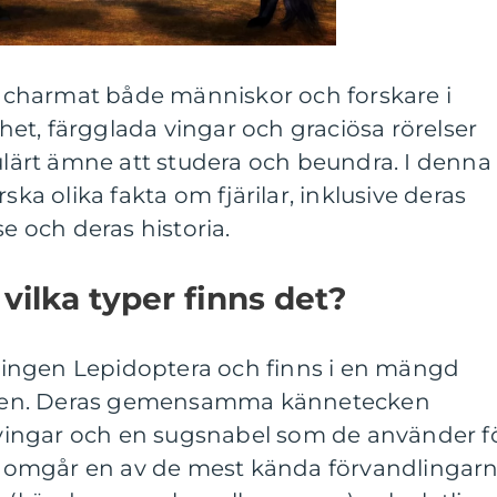
ch charmat både människor och forskare i
et, färgglada vingar och graciösa rörelser
pulärt ämne att studera och beundra. I denna
ska olika fakta om fjärilar, inklusive deras
se och deras historia.
 vilka typer finns det?
rdningen Lepidoptera och finns i en mängd
ärlden. Deras gemensamma kännetecken
a vingar och en sugsnabel som de använder f
 genomgår en av de mest kända förvandlingar