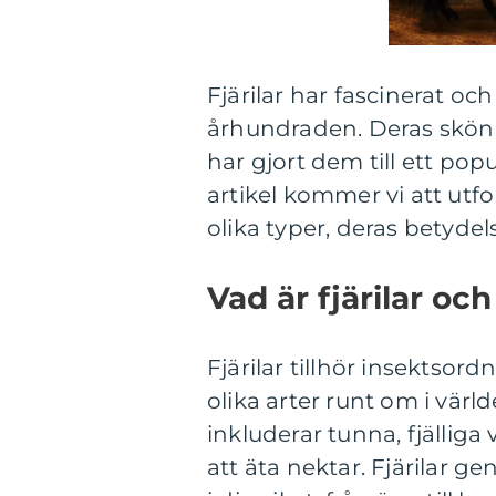
Fjärilar har fascinerat o
århundraden. Deras skönh
har gjort dem till ett po
artikel kommer vi att utfor
olika typer, deras betydel
Vad är fjärilar och
Fjärilar tillhör insektso
olika arter runt om i v
inkluderar tunna, fjällig
att äta nektar. Fjärilar