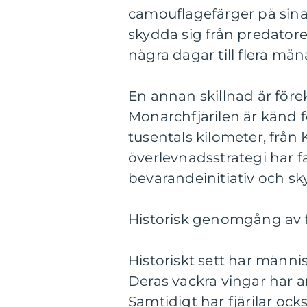
camouflagefärger på sina 
skydda sig från predatore
några dagar till flera mån
En annan skillnad är före
Monarchfjärilen är känd 
tusentals kilometer, frå
överlevnadsstrategi har fa
bevarandeinitiativ och skyd
Historisk genomgång av fö
Historiskt sett har männis
Deras vackra vingar har a
Samtidigt har fjärilar ock