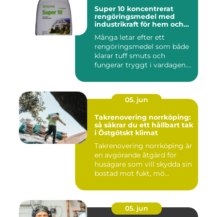
Super 10 koncentrerat
rengöringsmedel med
industrikraft för hem och
företag
Många letar efter ett
rengöringsmedel som både
klarar tuff smuts och
fungerar tryggt i vardagen.
Sup...
05. jun
Takrenovering norrköping:
så säkrar du ett hållbart tak
i Östgötskt klimat
Takrenovering norrköping är
en avgörande åtgärd för
husägare som vill skydda sin
bostad mot fukt, mö...
05. jun