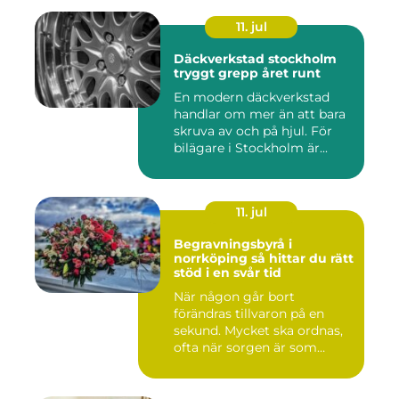
11. jul
Däckverkstad stockholm
tryggt grepp året runt
En modern däckverkstad
handlar om mer än att bara
skruva av och på hjul. För
bilägare i Stockholm är...
11. jul
Begravningsbyrå i
norrköping så hittar du rätt
stöd i en svår tid
När någon går bort
förändras tillvaron på en
sekund. Mycket ska ordnas,
ofta när sorgen är som
stark...