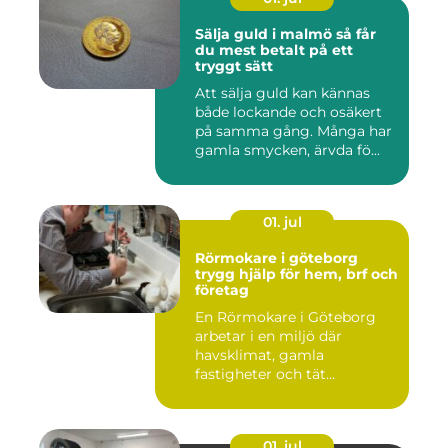
Sälja guld i malmö så får
du mest betalt på ett
tryggt sätt
Att sälja guld kan kännas
både lockande och osäkert
på samma gång. Många har
gamla smycken, ärvda fö...
01. jul
Rörmokare i göteborg
trygg hjälp för hem, brf och
företag
En Rörmokare i Göteborg
arbetar i en miljö där
havsklimat, gamla
fastigheter och tät
stadsmiljö stäl...
01. jul