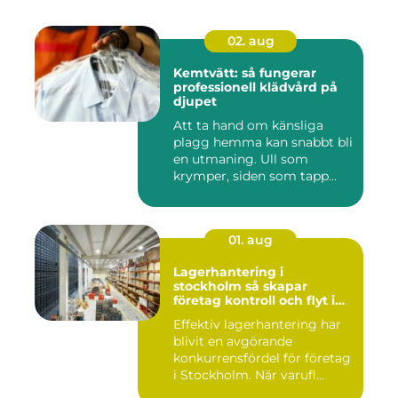
02. aug
Kemtvätt: så fungerar
professionell klädvård på
djupet
Att ta hand om känsliga
plagg hemma kan snabbt bli
en utmaning. Ull som
krymper, siden som tapp...
01. aug
Lagerhantering i
stockholm så skapar
företag kontroll och flyt i
logistiken
Effektiv lagerhantering har
blivit en avgörande
konkurrensfördel för företag
i Stockholm. När varufl...