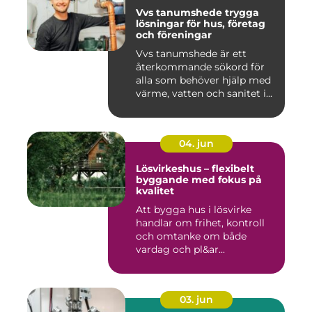
Vvs tanumshede trygga
lösningar för hus, företag
och föreningar
Vvs tanumshede är ett
återkommande sökord för
alla som behöver hjälp med
värme, vatten och sanitet i...
04. jun
Lösvirkeshus – flexibelt
byggande med fokus på
kvalitet
Att bygga hus i lösvirke
handlar om frihet, kontroll
och omtanke om både
vardag och pl&ar...
03. jun