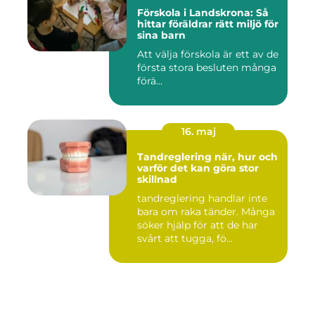
Förskola i Landskrona: Så
hittar föräldrar rätt miljö för
sina barn
Att välja förskola är ett av de
första stora besluten många
förä...
16. maj
Tandreglering när, hur och
varför det kan göra stor
skillnad
tandreglering handlar inte
bara om raka tänder. Många
söker hjälp för att de har
svårt att tugga, fö...