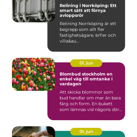
Relining i Norrköping: Ett
smart sätt att förnya
avloppsrör
Relining Norrköping är ett
begrepp som allt fler
fastighetsägare, brf:er och
villa&au...
01. jun
Blombud stockholm en
enkel väg till omtanke i
vardagen
Att skicka blommor som
bud handlar om mer än bara
färg och form. En bukett
som lämnas vid någons dör...
01. jun