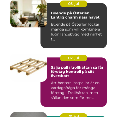
05. jul
Boende på Österlen:
Lantlig charm nära havet
Boende på Österlen lockar
många som vill kombinera
lugn landsbygd med närhet
t...
02. jul
Sälja pall i trollhättan så får
företag kontroll på sitt
överskott
Att hantera lastpallar är en
vardagsfråga för många
företag i Trollhättan, men
sällan den som får me...
01. jul