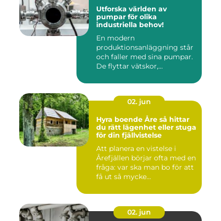
Utforska världen av
pumpar för olika
industriella behov!
En modern
produktionsanläggning står
och faller med sina pumpar.
De flyttar vätskor,...
02. jun
Hyra boende Åre så hittar
du rätt lägenhet eller stuga
för din fjällvistelse
Att planera en vistelse i
Årefjällen börjar ofta med en
fråga: var ska man bo för att
få ut så mycke...
02. jun