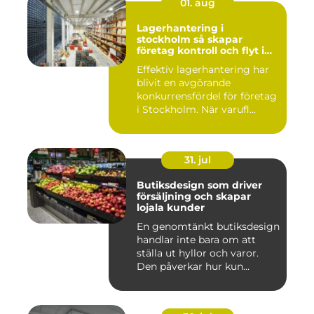
01. aug
Lagerhantering i
stockholm så skapar
företag kontroll och flyt i
logistiken
Effektiv lagerhantering har
blivit en avgörande
konkurrensfördel för företag
i Stockholm. När varufl...
31. jul
Butiksdesign som driver
försäljning och skapar
lojala kunder
En genomtänkt butiksdesign
handlar inte bara om att
ställa ut hyllor och varor.
Den påverkar hur kun...