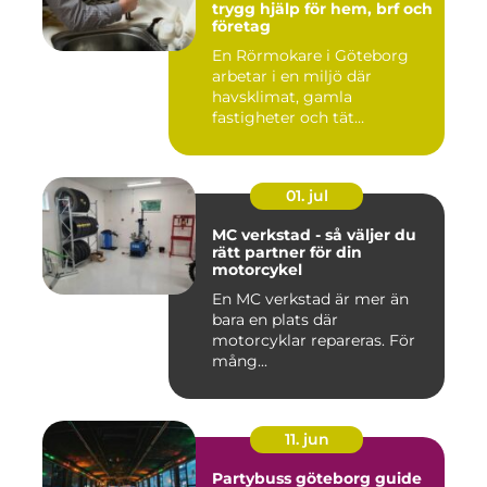
trygg hjälp för hem, brf och
företag
En Rörmokare i Göteborg
arbetar i en miljö där
havsklimat, gamla
fastigheter och tät
stadsmiljö stäl...
01. jul
MC verkstad - så väljer du
rätt partner för din
motorcykel
En MC verkstad är mer än
bara en plats där
motorcyklar repareras. För
mång...
11. jun
Partybuss göteborg guide