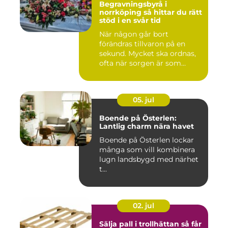
Begravningsbyrå i
norrköping så hittar du rätt
stöd i en svår tid
När någon går bort
förändras tillvaron på en
sekund. Mycket ska ordnas,
ofta när sorgen är som
stark...
05. jul
Boende på Österlen:
Lantlig charm nära havet
Boende på Österlen lockar
många som vill kombinera
lugn landsbygd med närhet
t...
02. jul
Sälja pall i trollhättan så får