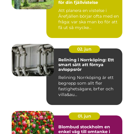
för din fjällvistelse
Att planera en vistelse i
Årefjällen börjar ofta med en
fråga: var ska man bo för att
få ut så mycke...
02. jun
Relining i Norrköping: Ett
smart sätt att förnya
avloppsrör
Relining Norrköping är ett
begrepp som allt fler
fastighetsägare, brf:er och
villa&au...
01. jun
Blombud stockholm en
enkel väg till omtanke i