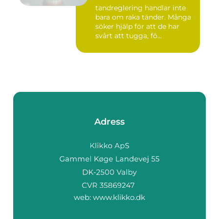
tandreglering handlar inte
bara om raka tänder. Många
söker hjälp för att de har
svårt att tugga, fö...
Adress
web:
www.klikko.dk