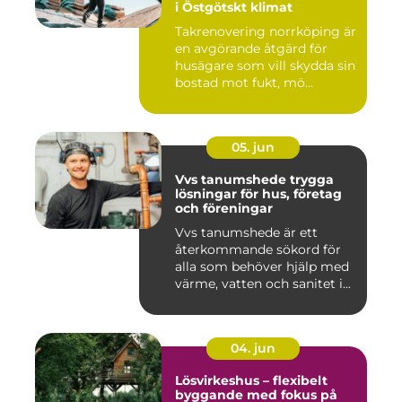
i Östgötskt klimat
Takrenovering norrköping är
en avgörande åtgärd för
husägare som vill skydda sin
bostad mot fukt, mö...
05. jun
Vvs tanumshede trygga
lösningar för hus, företag
och föreningar
Vvs tanumshede är ett
återkommande sökord för
alla som behöver hjälp med
värme, vatten och sanitet i...
04. jun
Lösvirkeshus – flexibelt
byggande med fokus på