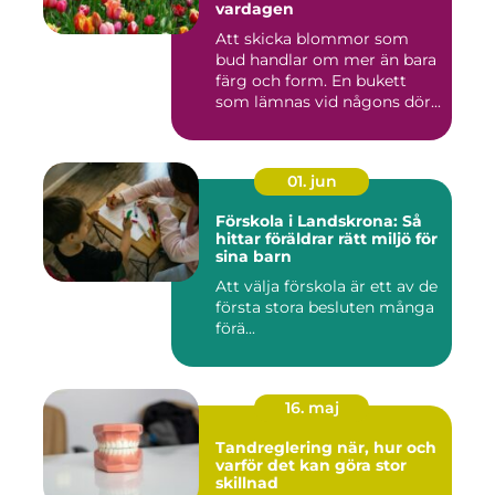
vardagen
Att skicka blommor som
bud handlar om mer än bara
färg och form. En bukett
som lämnas vid någons dör...
01. jun
Förskola i Landskrona: Så
hittar föräldrar rätt miljö för
sina barn
Att välja förskola är ett av de
första stora besluten många
förä...
16. maj
Tandreglering när, hur och
varför det kan göra stor
skillnad