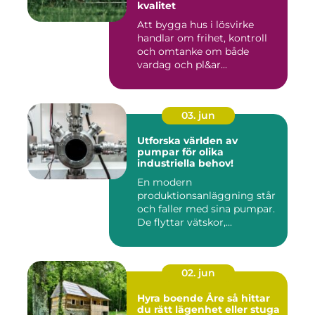
kvalitet
Att bygga hus i lösvirke
handlar om frihet, kontroll
och omtanke om både
vardag och pl&ar...
03. jun
Utforska världen av
pumpar för olika
industriella behov!
En modern
produktionsanläggning står
och faller med sina pumpar.
De flyttar vätskor,...
02. jun
Hyra boende Åre så hittar
du rätt lägenhet eller stuga