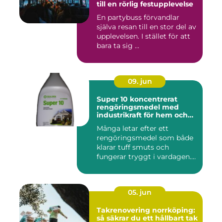
till en rörlig festupplevelse
En partybuss förvandlar
själva resan till en stor del av
upplevelsen. I stället för att
bara ta sig ...
09. jun
Super 10 koncentrerat
rengöringsmedel med
industrikraft för hem och
företag
Många letar efter ett
rengöringsmedel som både
klarar tuff smuts och
fungerar tryggt i vardagen.
Sup...
05. jun
Takrenovering norrköping:
så säkrar du ett hållbart tak