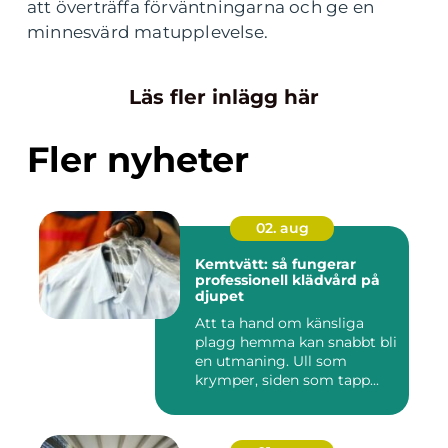
att överträffa förväntningarna och ge en
minnesvärd matupplevelse.
Läs fler inlägg här
Fler nyheter
02. aug
Kemtvätt: så fungerar
professionell klädvård på
djupet
Att ta hand om känsliga
plagg hemma kan snabbt bli
en utmaning. Ull som
krymper, siden som tapp...