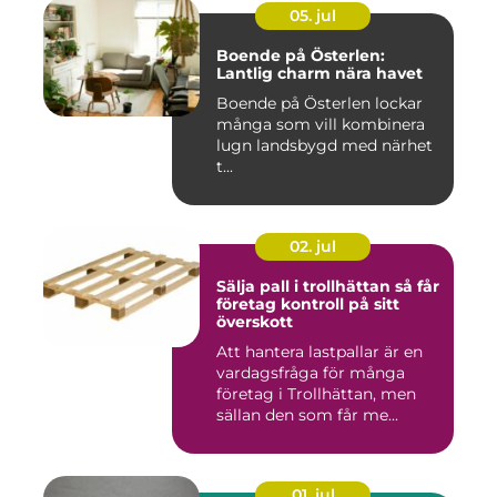
05. jul
Boende på Österlen:
Lantlig charm nära havet
Boende på Österlen lockar
många som vill kombinera
lugn landsbygd med närhet
t...
02. jul
Sälja pall i trollhättan så får
företag kontroll på sitt
överskott
Att hantera lastpallar är en
vardagsfråga för många
företag i Trollhättan, men
sällan den som får me...
01. jul