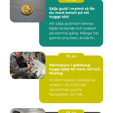
Sälja guld i malmö så får
du mest betalt på ett
tryggt sätt
Att sälja guld kan kännas
både lockande och osäkert
på samma gång. Många har
gamla smycken, ärvda fö...
01. jul
Rörmokare i göteborg
trygg hjälp för hem, brf och
företag
En Rörmokare i Göteborg
arbetar i en miljö där
havsklimat, gamla
fastigheter och tät
stadsmiljö stäl...
01. jul