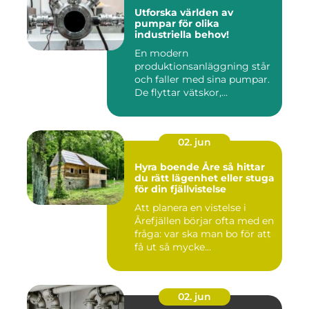
Utforska världen av
pumpar för olika
industriella behov!
En modern
produktionsanläggning står
och faller med sina pumpar.
De flyttar vätskor,...
02. jun
Hyra boende Åre så hittar
du rätt lägenhet eller stuga
för din fjällvistelse
Att planera en vistelse i
Årefjällen börjar ofta med en
fråga: var ska man bo för att
få ut så mycke...
02. jun