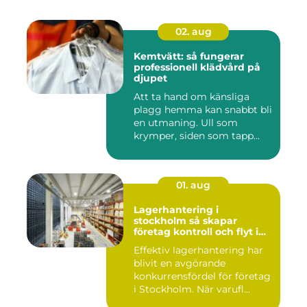
02. aug
Kemtvätt: så fungerar
professionell klädvård på
djupet
Att ta hand om känsliga
plagg hemma kan snabbt bli
en utmaning. Ull som
krymper, siden som tapp...
01. aug
Lagerhantering i
stockholm så skapar
företag kontroll och flyt i
logistiken
Effektiv lagerhantering har
blivit en avgörande
konkurrensfördel för företag
i Stockholm. När varufl...