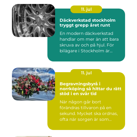
11. jul
Däckverkstad stockholm
tryggt grepp året runt
En modern däckverkstad
handlar om mer än att bara
skruva av och på hjul. För
bilägare i Stockholm är...
11. jul
Begravningsbyrå i
norrköping så hittar du rätt
stöd i en svår tid
När någon går bort
förändras tillvaron på en
sekund. Mycket ska ordnas,
ofta när sorgen är som
stark...