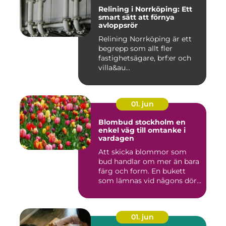
Relining i Norrköping: Ett
smart sätt att förnya
avloppsrör
Relining Norrköping är ett
begrepp som allt fler
fastighetsägare, brf:er och
villa&au...
01. jun
Blombud stockholm en
enkel väg till omtanke i
vardagen
Att skicka blommor som
bud handlar om mer än bara
färg och form. En bukett
som lämnas vid någons dör...
01. jun