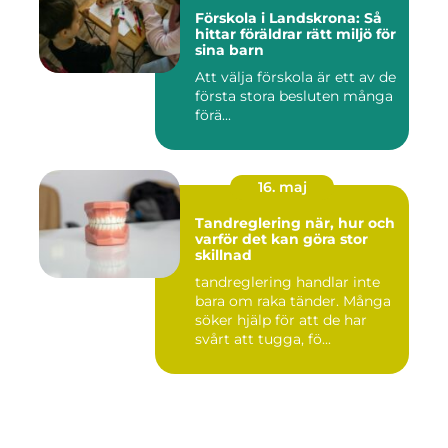
Förskola i Landskrona: Så
hittar föräldrar rätt miljö för
sina barn
Att välja förskola är ett av de
första stora besluten många
förä...
16. maj
Tandreglering när, hur och
varför det kan göra stor
skillnad
tandreglering handlar inte
bara om raka tänder. Många
söker hjälp för att de har
svårt att tugga, fö...