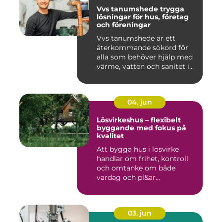
Vvs tanumshede trygga
lösningar för hus, företag
och föreningar
Vvs tanumshede är ett
återkommande sökord för
alla som behöver hjälp med
värme, vatten och sanitet i...
04. jun
Lösvirkeshus – flexibelt
byggande med fokus på
kvalitet
Att bygga hus i lösvirke
handlar om frihet, kontroll
och omtanke om både
vardag och pl&ar...
03. jun