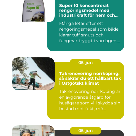
Super 10 koncentrerat
rengöringsmedel med
industrikraft för hem och
företag
Många letar efter ett
rengöringsmedel som både
klarar tuff smuts och
fungerar tryggt i vardagen.
Sup...
05. jun
Takrenovering norrköping:
så säkrar du ett hållbart tak
i Östgötskt klimat
Takrenovering norrköping är
en avgörande åtgärd för
husägare som vill skydda sin
bostad mot fukt, mö...
05. jun